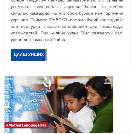
болгон тэмдэглэж байхаар шийдвэрлэсэн. Улс орны өв
уламжлал, түүх соёлын дархлаа болсон “эх хэл”-ээ
хайрлаж хамгаалах нь улс орон бүрийн нэн тэргүүний
үүрэг юм. Тиймээс ЮНЕСКО-гоос жил бүрийн энэ өдрийг
өөр өөр уриа, нэгдсэн хөтөлбөрийн дор тэмдэглэдэг
уламжлалтай. Энэ жилийн хувьд “Хил хязгааргүй хэл”
уриан дор тэмдэглэж байна.
ЦААШ УНШИХ