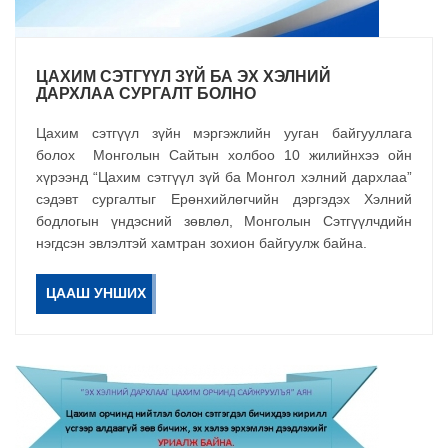
ЦАХИМ СЭТГҮҮЛ ЗҮЙ БА ЭХ ХЭЛНИЙ
ДАРХЛАА СУРГАЛТ БОЛНО
Цахим сэтгүүл зүйн мэргэжлийн ууган байгууллага
болох Монголын Сайтын холбоо 10 жилийнхээ ойн
хүрээнд “Цахим сэтгүүл зүй ба Монгол хэлний дархлаа”
сэдэвт сургалтыг Ерөнхийлөгчийн дэргэдэх Хэлний
бодлогын үндэсний зөвлөл, Монголын Сэтгүүлчдийн
нэгдсэн эвлэлтэй хамтран зохион байгуулж байна.
ЦААШ УНШИХ