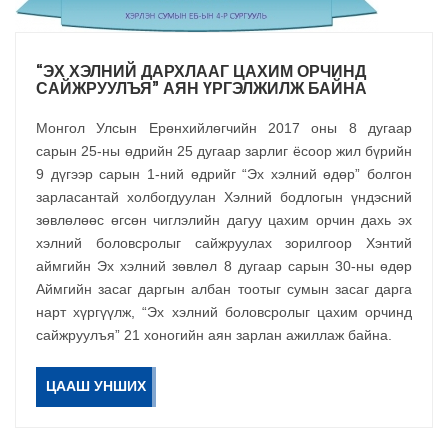
“ЭХ ХЭЛНИЙ ДАРХЛААГ ЦАХИМ ОРЧИНД
САЙЖРУУЛЪЯ” АЯН ҮРГЭЛЖИЛЖ БАЙНА
Монгол Улсын Ерөнхийлөгчийн 2017 оны 8 дугаар
сарын 25-ны өдрийн 25 дугаар зарлиг ёсоор жил бүрийн
9 дүгээр сарын 1-ний өдрийг “Эх хэлний өдөр” болгон
зарласантай холбогдуулан Хэлний бодлогын үндэсний
зөвлөлөөс өгсөн чиглэлийн дагуу цахим орчин дахь эх
хэлний боловсролыг сайжруулах зорилгоор Хэнтий
аймгийн Эх хэлний зөвлөл 8 дугаар сарын 30-ны өдөр
Аймгийн засаг даргын албан тоотыг сумын засаг дарга
нарт хүргүүлж, “Эх хэлний боловсролыг цахим орчинд
сайжруулъя” 21 хоногийн аян зарлан ажиллаж байна.
ЦААШ УНШИХ