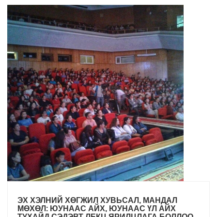
ЭХ ХЭЛНИЙ ХӨГЖИЛ ХУВЬСАЛ, МАНДАЛ
МӨХӨЛ: ЮУНААС АЙХ, ЮУНААС ҮЛ АЙХ
ТУХАЙД СЭДЭВТ ЛЕКЦ ЯРИЛЦЛАГА БОЛЛОО