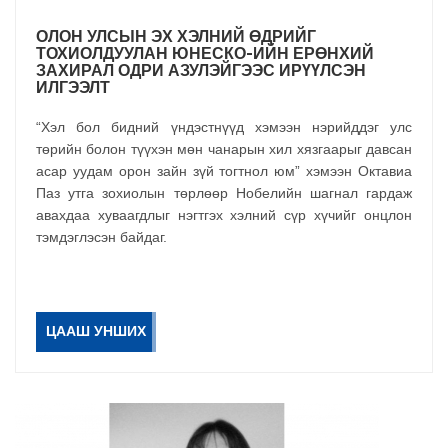
ОЛОН УЛСЫН ЭХ ХЭЛНИЙ ӨДРИЙГ
ТОХИОЛДУУЛАН ЮНЕСКО-ИЙН ЕРӨНХИЙ
ЗАХИРАЛ ОДРИ АЗУЛЭЙГЭЭС ИРҮҮЛСЭН
ИЛГЭЭЛТ
“Хэл бол бидний үндэстнүүд хэмээн нэрийддэг улс
төрийн болон түүхэн мөн чанарын хил хязгаарыг давсан
асар уудам орон зайн зүй тогтнол юм” хэмээн Октавиа
Паз утга зохиолын төрлөөр Нобелийн шагнал гардаж
авахдаа хуваагдлыг нэгтгэх хэлний сүр хүчийг онцлон
тэмдэглэсэн байдаг.
ЦААШ УНШИХ