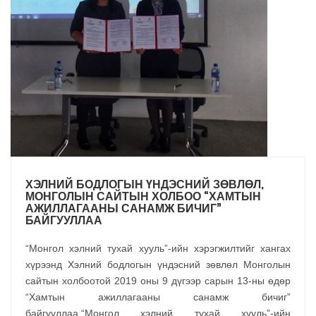
ХЭЛНИЙ БОДЛОГЫН ҮНДЭСНИЙ ЗӨВЛӨЛ,
МОНГОЛЫН САЙТЫН ХОЛБОО “ХАМТЫН
АЖИЛЛАГААНЫ САНАМЖ БИЧИГ”
БАЙГУУЛЛАА
“Монгол хэлний тухай хууль”-ийн хэрэгжилтийг хангах
хүрээнд Хэлний бодлогын үндэсний зөвлөл Монголын
сайтын холбоотой 2019 оны 9 дүгээр сарын 13-ны өдөр
“Хамтын ажиллагааны санамж бичиг”
байгууллаа.“Монгол хэлний тухай хууль”-ийн