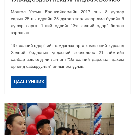
Монгол Улсын Ерөнхийлөгчийн 2017 оны 8 дугаар
сарын 25-ны өдрийн 25 дугаар зарлигаар жил бүрийн 9
дүгээр сарын 1-ний өдрийг “Эх хэлний өдөр” болгон
зарласан.
“Эх хэлний өдөр”-ийг тэмдэглэх арга хэмжээний хүрээнд
Хэлний бодлогын үндэсний зөвлөлөөс 21 аймгийн
салбар зөвлөлд чиглэл өгч “Эх хэлний дархлааг цахим
орчинд сайжруулъя” аяныг эхлүүлэв.
ЦААШ УНШИХ