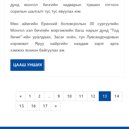
дунд монгол бичгийн чадварын түвшин тогтоох
сорилын шалгалт тус тус явуулах юм.
Мөн аймгийн Ерөнхий боловсролын 30 сургуулийн
Монгол хэл бичгийн мэргэжлийн багш нарын дунд "Тод
бичиг"-ийн уралдаан, Засаг ноён, гүн Лувсандондовын
нэрэмжит Яруу найргийн наадам зэрэг арга
хэмжээ зохион байгуулах аж.
ЦААШ УНШИХ
«
1
2
...
9
10
11
12
13
14
15
16
17
»