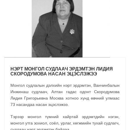
НЭРТ МОНГОЛ СУДЛААЧ ЭРДЭМТЭН ЛИДИЯ
СКОРОДУМОВА НАСАН ЭЦЭСЛЭЖЭЭ
Монгол судлалын дэлхийн нэрт эрдэмтэн, Ванчинбалын
Инжинаш судлаач, Алтан гадас одонт Скородумова
Лидия Григорьевна Москва хотноо хүнд өвчний улмаас
73 насандаа насан эцэслэжээ.
Тэрээр монгол түмний хайртай эрдэмтдийн нэгэн,
монгол утга зохиол, соёл, урлаг, хөгжмийн тухай судлагч,
судлаач нэрт эрдэмтэн байлаа.