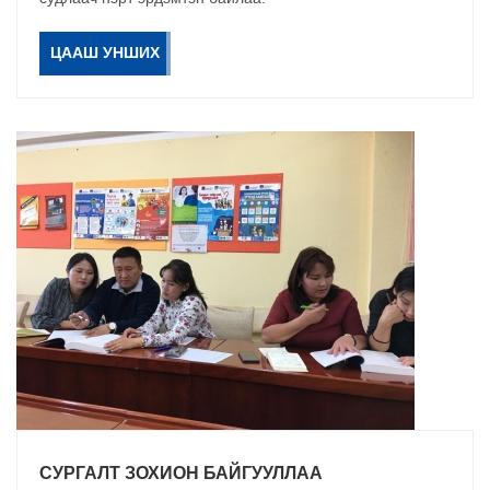
ЦААШ УНШИХ
СУРГАЛТ ЗОХИОН БАЙГУУЛЛАА