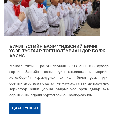
БИЧИГ ҮСГИЙН БАЯР “ҮНДЭСНИЙ БИЧИГ
ҮСЭГ-ТУСГААР ТОГТНОЛ” УРИАН ДОР БОЛЖ
БАЙНА
Монгол Улсын Ерөнхийлөгчийн 2003 оны 105 дугаар
зарлиг, Засгийн газрын үйл ажиллагааны мөрийн
хөтөлбөрийг хэрэгжүүлэх, эх хэл, бичиг үсэг, түүх,
соёлын дурсгалаа судлах, хөгжүүлэх, түгээн дэлгэрүүлэх
зорилгоор бичиг үсгийн баярыг улс орон даяар энэ
сарын 8-ны өдрийг хүртэл зохион байгуулах юм.
ЦААШ УНШИХ