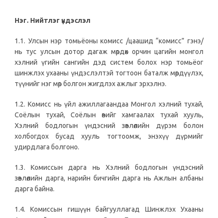
Нэг. Нийтлэг үндэслэл
1.1. Улсын нэр томьёоны комисс /цаашид “комисс” гэнэ/
нь тус улсын дотор дагаж мөрдөх орчин цагийн монгол
хэлний үгийн сангийн дэд систем болох нэр томьёог
шинжлэх ухааны үндэслэлтэй тогтоон баталж мөрдүүлэх,
түүнийг нэг мөр болгон жигдлэх ажлыг эрхэлнэ.
1.2. Комисс нь үйл ажиллагаандаа Монгол хэлний тухай,
Соёлын тухай, Соёлын өвийг хамгаалах тухай хууль,
Хэлний бодлогын үндэсний зөвлөлийн дүрэм болон
холбогдох бусад хууль тогтоомж, энэхүү дүрмийг
удирдлага болгоно.
1.3. Комиссын дарга нь Хэлний бодлогын үндэсний
зөвлөлийн дарга, нарийн бичгийн дарга нь Ажлын албаны
дарга байна.
1.4. Комиссын гишүүн байгууллагад Шинжлэх Ухааны