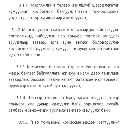
3.1.1. Мэргэжлийн талаар зайлшгүй шаардлагатай
хүмүүсийг холбогдох байгууллагатай тохиролцсоны
үндсэн дээр түр хугацаагаар ажиллуулах;
3.1.2. Монгол улсын хэмжээнд дагаж мөрдөж байгаа хууль
тогтоомжид нийцүүлэн нэр томьёо тогтоох, жигдлэх
асуудлаар заавар, арга зүйн зөвлөмж боловсруулан
холбогдох байгууллага, хүмүүст өгөх буюу хэвлэн нийтийн
хүртээл болгоно.
3.1.3. Комиссоос баталсан нэр томьёог хэрхэн дагаж
мөрдөж байгааг байгууллага, аж ахуйн нэгж дээр танилцан
зааварлаж байхаас гадна нэгэнт баталсан нэр томьёог
буруу хэрэглэвэл тухай бүр залруулах;
3.1.4. Шинээр тогтоосон буюу засаж жигдэлсэн нэр
томьёог улс даяар мөрдүүлж байх зорилгоор тухайн
салбарын санхүүгийн тусламжтайгаар хэвлүүлж байх;
3.1.5. “Нэр томьёоны комиссын мэдээ” сэтгүүлийг