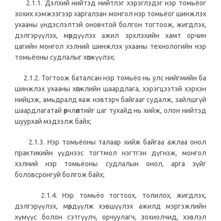
2.1.1. Дэлхий нийтэд нийтлэг хэрэглэдэг нэр томьёог
зохих хэмжээгээр харгалзан монгол нэр томьёог шинжлэх
ухааны үндэслэлтэй оновчтой болгон тогтоож, жигдлэх,
дэлгэрүүлэх, мөрдүүлэх ажил эрхлэхийн хамт орчин
цагийн монгол хэлний шинжлэх ухааны технологийн нэр
томьёоны судлалыг хөгжүүлэх;
2.1.2. Тогтоож баталсан нэр томьёо нь улс нийгмийн ба
шинжлэх ухааны хөгжлийн шаардлага, хэрэгцээтэй хэрхэн
нийцэж, амьдралд яаж нэвтэрч байгааг судалж, зайлшгүй
шаардлагатай өөрчлөлтийг цаг тухайд нь хийж, олон нийтэд
шуурхай мэдээлж байх;
2.1.3. Нэр томьёоны талаар хийж байгаа ажлаа онол
практикийн үүднээс тогтмол нэгтгэн дүгнэж, монгол
хэлний нэр томьёоны судлалын онол, арга зүйг
боловсронгуй болгож байх;
2.1.4. Нэр томьёо тогтоох, толилох, жигдлэх,
дэлгэрүүлэх, мөрдүүлж хэвшүүлэх ажилд мэргэжлийн
хүмүүс болон сэтгүүлч, орчуулагч, зохиолчид, хэвлэл