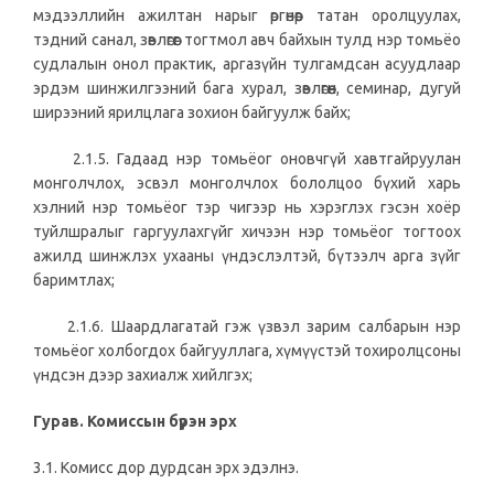
мэдээллийн ажилтан нарыг өргөнөөр татан оролцуулах,
тэдний санал, зөвлөгөөг тогтмол авч байхын тулд нэр томьёо
судлалын онол практик, аргазүйн тулгамдсан асуудлаар
эрдэм шинжилгээний бага хурал, зөвлөгөөн, семинар, дугуй
ширээний ярилцлага зохион байгуулж байх;
2.1.5. Гадаад нэр томьёог оновчгүй хавтгайруулан
монголчлох, эсвэл монголчлох бололцоо бүхий харь
хэлний нэр томьёог тэр чигээр нь хэрэглэх гэсэн хоёр
туйлшралыг гаргуулахгүйг хичээн нэр томьёог тогтоох
ажилд шинжлэх ухааны үндэслэлтэй, бүтээлч арга зүйг
баримтлах;
2.1.6. Шаардлагатай гэж үзвэл зарим салбарын нэр
томьёог холбогдох байгууллага, хүмүүстэй тохиролцсоны
үндсэн дээр захиалж хийлгэх;
Гурав. Комиссын бүрэн эрх
3.1. Комисс дор дурдсан эрх эдэлнэ.