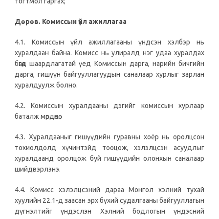
тогтмол гаргах;
Дөрөв. Комиссын үйл ажиллагаа
4.1. Комиссын үйл ажиллагааны үндсэн хэлбэр нь
хуралдаан байна. Комисс нь улиралд нэг удаа хуралдах
бөгөөд шаардлагатай үед Комиссын дарга, нарийн бичгийн
дарга, гишүүн байгууллагуудын саналаар хурлыг зарлан
хуралдуулж болно.
4.2. Комиссын хуралдааны дэгийг комиссын хурлаар
баталж мөрдөнө.
4.3. Хуралдааныг гишүүдийн гуравны хоёр нь оролцсон
тохиолдолд хүчинтэйд тооцож, хэлэлцсэн асуудлыг
хуралдаанд оролцож буй гишүүдийн олонхын саналаар
шийдвэрлэнэ.
4.4. Комисс хэлэлцсэний дараа Монгол хэлний тухай
хуулийн 22.1-д заасан эрх бүхий судалгааны байгууллагын
дүгнэлтийг үндэслэн Хэлний бодлогын үндэсний