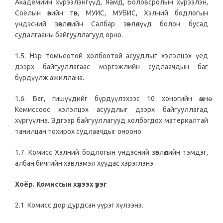
Академийн хүрээлэнгүүд, Яамд, Боловсролын хүрээлэн,
Соёлын өвийн төв, МУИС, МУБИС, Хэлний бодлогын
үндэсний зөвлөлийн Салбар зөвлөлүүд болон бусад
судалгааны байгууллагууд орно.
1.5. Нэр томьёотой холбоотой асуудлыг хэлэлцэх үед
дээрх байгууллагаас мэргэжлийн судлаачдын баг
бүрдүүлж ажиллана.
1.6. Баг, гишүүдийг бүрдүүлэхээс 10 хоногийн өмнө
Комиссоос хэлэлцэх асуудлыг дээрх байгууллагад
хүргүүлнэ. Эдгээр байгууллагууд холбогдох материалтай
танилцан тохирох судлаачдыг онооно.
1.7. Комисс Хэлний бодлогын үндэсний зөвлөлийн тэмдэг,
албан бичгийн хэвлэмэл хуудас хэрэглэнэ.
Хоёр. Комиссын хүлээх үүрэг
2.1. Комисс дор дурдсан үүрэг хүлээнэ.