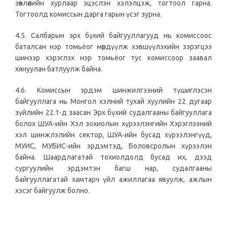
зөвлөлийн хурлаар эцэслэн хэлэлцэж, тогтоол гарна.
Тогтоолд комиссын дарга гарын үсэг зурна.
4.5. Салбарын эрх бүхий байгууллагууд нь комиссоос
баталсан нэр томьёог мөрдүүлж хэвшүүлэхийн зэрэгцээ
шинээр хэрэглэх нэр томьёог тус комиссоор заавал
хянуулан батлуулж байна.
4.6. Комиссын эрдэм шинжилгээний түшиглэсэн
байгууллага нь Монгол хэлний тухай хуулийн 22 дугаар
зүйлийн 22.1-д заасан Эрх бүхий судалгааны байгууллага
болох ШУА-ийн Хэл зохиолын хүрээлэнгийн Хэрэглээний
хэл шинжлэлийн сектор, ШУА-ийн бусад хүрээлэнгүүд,
МУИС, МУБИС-ийн эрдэмтэд, Боловсролын хүрээлэн
байна. Шаардлагатай тохиолдолд бусад их, дээд
сургуулийн эрдэмтэн багш нар, судалгааны
байгууллагатай хамтарч үйл ажиллагаа явуулж, ажлын
хэсэг байгуулж болно.