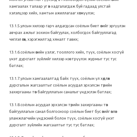
хамгаалах талаар уг өв хадгалагдаж буй гадаад улстай
хэлэлцээр хийх, хамтын ажиллагааг хөгжүүлэх;
13.1.5.улсын хилээр гарч алдагдсан соёлын биет өвийг эргүүлэн
авчрах ажлыг зохион байгуулах, холбогдох байгууллагад
чиглэл өгөх, хэрэгжилтэд хяналт тавих;
13.1.6.соёлын өвийн үзлэг, тооллого хийх, түүх, соёлын хосгүй
үнэт дурсгалт зүйлийг хилээр нэвтрүүлэх журмыг тус тус
батлах;
13.1.7.улсын хамгаалалтад байх түүх, соёлын үл хөдлөх
дурсгалын жагсаалтыг соёлын асуудал эрхэлсэн төрийн
захиргааны төв байгууллагын саналыг үндэслэн батлах;
13.1.8.соёлын асуудал эрхэлсэн төрийн захиргааны төв
байгууллагын санал болгосноор соёлын биет бус өвийг өвлөн
уламжлагчийн үндэсний болон түүх, соёлын хосгүй үнэт
дурсгалт зүйлийн жагсаалтыг тус тус батлах;