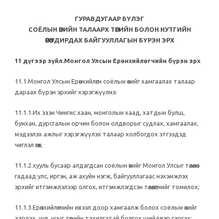
ГУРАВДУГААР БҮЛЭГ
СОЁЛЫН ӨВИЙН ТАЛААРХ ТӨРИЙН БОЛОН НУТГИЙН
ӨӨРӨӨ УДИРДАХ БАЙГУУЛЛАГЫН БҮРЭН ЭРХ
11 дүгээр зүйл.Монгол Улсын Ерөнхийлөгчийн бүрэн эрх
11.1.Монгол Улсын Ерөнхийлөгч соёлын өвийг хамгаалах талаар
дараах бүрэн эрхийг хэрэгжүүлнэ:
11.1.1.Их эзэн Чингис хаан, монголын хаад, хатдын булш,
бунхан, дурсгалын орчин болон олдворыг судлах, хамгаалах,
мэдээлэх ажлыг хэрэгжүүлэх талаар холбогдох этгээдэд
чиглэл өгөх;
11.1.2.хууль бусаар алдагдсан соёлын өвийг Монгол Улсыг төлөөлөн
гадаад улс, иргэн, аж ахуйн нэгж, байгууллагаас нэхэмжлэх
эрхийг итгэмжлэлээр олгох, итгэмжлэгдсэн төлөөлөгчийг томилох;
11.1.3.Ерөнхийлөгчийн ивээл доор хамгаалж болох соёлын өвийг
зарлах, уул, усыг төрийн тахилгатай болгох шийдвэр гаргах;