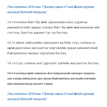
/
Энэ заалтыг 2016 оны 7 дугаар сарын 21-ний өдрийн хуулиар
хүчингүй болсонд тооцсон
/
14.1.4.соёлын биет бус өвийг сурвалжлан олох, судалгаа
шинжилгээ хийх журам, соёлын биет бус өвийг өвлөн уламжлагчийг
тогтоох, бүртгэх журмыг тус тус батлах;
14.1.5.аймаг, нийслэлийн хамгаалалтад байх түүх, соёлын үл
хөдлөх дурсгалын жагсаалтыг мэргэжлийн эрдэм шинжилгээний
байгууллагын саналыг харгалзан батлах;
14.1.6.түүх, соёлын үнэт дурсгалт зүйлийн жагсаалтыг батлах;
14.1.7.соёлын өвийг хувилах, бүтээгдэхүүний загварт оруулж,
зах зээлд нийлүүлэх эрх авсан байгууллага, аж ахуйн нэгжийн
үйл ажиллагаанд хяналт тавих;
/
Энэ заалтыг 2016 оны 7 дугаар сарын 21-ний өдрийн хуулиар
хүчингүй болсонд тооцсон
/