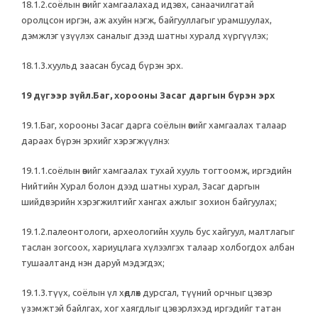
18.1.2.соёлын өвийг хамгаалахад идэвх, санаачилгатай
оролцсон иргэн, аж ахуйн нэгж, байгууллагыг урамшуулах,
дэмжлэг үзүүлэх саналыг дээд шатны хуралд хүргүүлэх;
18.1.3.хуульд заасан бусад бүрэн эрх.
19 дүгээр зүйл.Баг, хорооны Засаг даргын бүрэн эрх
19.1.Баг, хорооны Засаг дарга соёлын өвийг хамгаалах талаар
дараах бүрэн эрхийг хэрэгжүүлнэ:
19.1.1.соёлын өвийг хамгаалах тухай хууль тогтоомж, иргэдийн
Нийтийн Хурал болон дээд шатны хурал, Засаг даргын
шийдвэрийн хэрэгжилтийг хангах ажлыг зохион байгуулах;
19.1.2.палеонтологи, археологийн хууль бус хайгуул, малтлагыг
таслан зогсоох, хариуцлага хүлээлгэх талаар холбогдох албан
тушаалтанд нэн даруй мэдэгдэх;
19.1.3.түүх, соёлын үл хөдлөх дурсгал, түүний орчныг цэвэр
үзэмжтэй байлгах, хог хаягдлыг цэвэрлэхэд иргэдийг татан