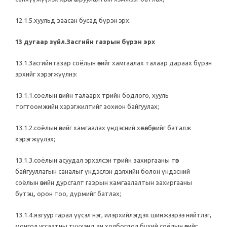
12.1.5.хуульд заасан бусад бүрэн эрх.
13 дугаар зүйл.Засгийн газрын бүрэн эрх
13.1.Засгийн газар соёлын өвийг хамгаалах талаар дараах бүрэн
эрхийг хэрэгжүүлнэ:
13.1.1.соёлын өвийн талаарх төрийн бодлого, хууль
тогтоомжийн хэрэгжилтийг зохион байгуулах;
13.1.2.соёлын өвийг хамгаалах үндэсний хөтөлбөрийг баталж
хэрэгжүүлэх;
13.1.3.соёлын асуудал эрхэлсэн төрийн захиргааны төв
байгууллагын саналыг үндэслэн дэлхийн болон үндэсний
соёлын өвийн дурсгалт газрын хамгаалалтын захиргааны
бүтэц, орон тоо, дүрмийг батлах;
13.1.4.язгуур гарал үүсэл нэг, илэрхийлэгдэх шинжээрээ нийтлэг,
монгол угсаатны түүхэнд ач холбогдол бүхий соёлын өвийг