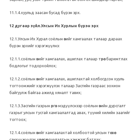
11.1.4.хуульд заасан бусад бүрэн эрх.
12 дугаар зүйл.Улсын Их Хурлын бүрэн эрх
12.1.Улсын Их Хурал соёлын өвийг хамгаалах талаар дараах
бүрэн эрхийг хэрэгжүүлнэ:
12.1.1.соёлын өвийг хамгаалах, ашиглах талаар төрөөс баримтлах
бодлогыг тодорхойлох;
12.1.2.соёлын өвийг хамгаалах, ашиглахтай холбогдсон хууль
тогтоомжийг хэрэгжүүлэх талаар Засгийн газраас зохион
байгуулж байгаа ажилд хяналт тавих;
12.1.3.Засгийн газрын өргөн мэдүүлснээр соёлын өвийн дурсгалт
газрыг улсын тусгай хамгаалалтад авах, түүний хилийн заагийг
тогтоох;
12.1.4.соёлын өвийг хамгаалахтай холбоотой улсын төсвөөс
санхүүжүүлэх хөрөнгө оруулалтын хэмжээг батлах;