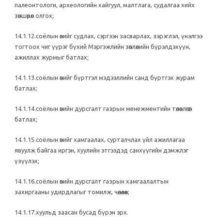
палеонтологи, археологийн хайгуул, малтлага, судалгаа хийх
зөвшөөрөл олгох;
14.1.12.соёлын өвийг судлах, сэргээн засварлах, зэрэглэл, үнэлгээ
тогтоох чиг үүрэг бүхий Мэргэжлийн зөвлөлийн бүрэлдэхүүн,
ажиллах журмыг батлах;
14.1.13.соёлын өвийг бүртгэл мэдээллийн санд бүртгэх журам
батлах;
14.1.14.соёлын өвийн дурсгалт газрын менежментийн төлөвлөгөөг
батлах;
14.1.15.соёлын өвийг хамгаалах, сурталчлах үйл ажиллагаа
явуулж байгаа иргэн, хуулийн этгээдэд санхүүгийн дэмжлэг
үзүүлэх;
14.1.16.соёлын өвийн дурсгалт газрын хамгаалалтын
захиргааны удирдлагыг томилж, чөлөөлөх;
14.1.17.хуульд заасан бусад бүрэн эрх.