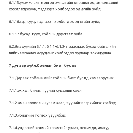
6.1.15.уламжлалт монгол эмнэлгийн оношилгоо, эмчилгээний
хэрэглэгдэхүүн, тэдгээрт холбогдох эд өлгийн зүйл;
6.1.16.гэр, сууц, тэдгээрт холбогдох эд өлгийн зүйл;
6.1.17.бусад түүх, соёлын дурсгалт зүйл.
6.2.Энэ хуулийн 5.1.1, 6.1.1-6.1.3-т зааснаас бусад байгалийн
өвийг хамгаалах асуудлыг холбогдох хуулиар зохицуулна.
7 дугаар зүйл.Соёлын биет бус өв
7.1.Дараах соёлын өвийг соёлын биет бус өвд хамааруулна:
7.1.1.эх хэл, бичиг, түүний хүрээний соёл;
7.1.2.аман зохиолын уламжлал, түүнийг илэрхийлэх хэлбэр;
7.1.3.урлагийн тоглох үзүүлбэр;
7.1.4.үндэсний хөгжмийн зэмсгийг урлах, хөгжимдөх, аялгуу