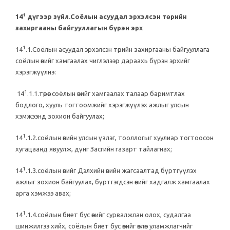
1
14
дүгээр зүйл.Соёлын асуудал эрхэлсэн төрийн
захиргааны байгууллагын бүрэн эрх
1
14
.1.Соёлын асуудал эрхэлсэн төрийн захиргааны байгууллага
соёлын өвийг хамгаалах чиглэлээр дараахь бүрэн эрхийг
хэрэгжүүлнэ:
1
14
.1.1.төрөөс соёлын өвийг хамгаалах талаар баримтлах
бодлого, хууль тогтоомжийг хэрэгжүүлэх ажлыг улсын
хэмжээнд зохион байгуулах;
1
14
.1.2.соёлын өвийн улсын үзлэг, тооллогыг хуулиар тогтоосон
хугацаанд явуулж, дүнг Засгийн газарт тайлагнах;
1
14
.1.3.соёлын өвийг Дэлхийн өвийн жагсаалтад бүртгүүлэх
ажлыг зохион байгуулах, бүртгэгдсэн өвийг хадгалж хамгаалах
арга хэмжээ авах;
1
14
.1.4.соёлын биет бус өвийг сурвалжлан олох, судалгаа
шинжилгээ хийх, соёлын биет бус өвийг өвлөн уламжлагчийг