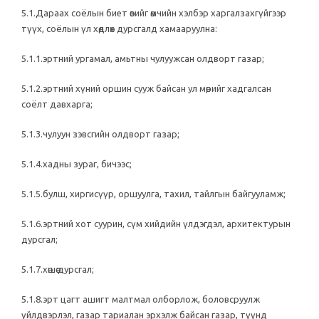
5.1.Дараах соёлын биет өвийг өмчийн хэлбэр харгалзахгүйгээр
түүх, соёлын үл хөдлөх дурсгалд хамааруулна:
5.1.1.эртний ургамал, амьтны чулуужсан олдворт газар;
5.1.2.эртний хүний оршин сууж байсан ул мөрийг хадгалсан
соёлт давхарга;
5.1.3.чулуун зэвсгийн олдворт газар;
5.1.4.хадны зураг, бичээс;
5.1.5.булш, хиргисүүр, оршуулга, тахил, тайлгын байгууламж;
5.1.6.эртний хот суурин, сүм хийдийн үлдэгдэл, архитектурын
дурсгал;
5.1.7.хөшөө дурсгал;
5.1.8.эрт цагт ашигт малтмал олборлож, боловсруулж
үйлдвэрлэл, газар тариалан эрхэлж байсан газар, түүнд