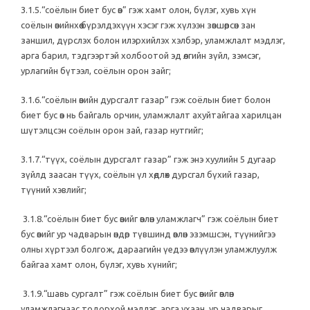
3.1.5.“соёлын биет бус өв” гэж хамт олон, бүлэг, хувь хүн
соёлын өвийнхөө бүрэлдэхүүн хэсэг гэж хүлээн зөвшөөрсөн зан
заншил, дүрслэх болон илэрхийлэх хэлбэр, уламжлалт мэдлэг,
арга барил, тэдгээртэй холбоотой эд өлгийн зүйл, зэмсэг,
урлагийн бүтээл, соёлын орон зайг;
3.1.6.“соёлын өвийн дурсгалт газар” гэж соёлын биет болон
биет бус өв нь байгаль орчин, уламжлалт ахуйтайгаа харилцан
шүтэлцсэн соёлын орон зай, газар нутгийг;
3.1.7.“түүх, соёлын дурсгалт газар” гэж энэ хуулийн 5 дугаар
зүйлд заасан түүх, соёлын үл хөдлөх дурсгал бүхий газар,
түүний хэвлийг;
3.1.8.“соёлын биет бус өвийг өвлөн уламжлагч” гэж соёлын биет
бус өвийг ур чадварын өндөр түвшинд өвлөн эзэмшсэн, түүнийгээ
олны хүртээл болгож, дараагийн үедээ өвлүүлэн уламжлуулж
байгаа хамт олон, бүлэг, хувь хүнийг;
3.1.9.“шавь сургалт” гэж соёлын биет бус өвийг өвлөн
уламжлагчаас тодорхой мэдлэг, арга ухаан, ур чадварыг