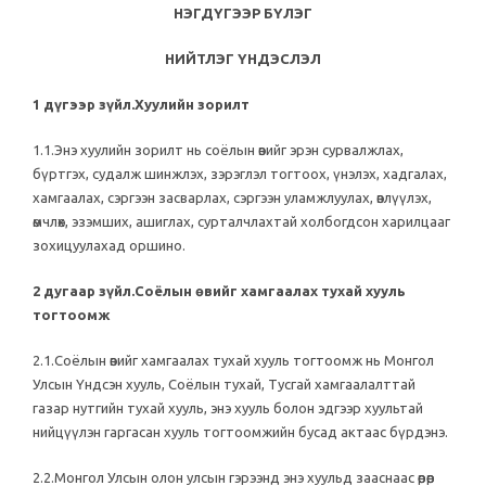
НЭГДҮГЭЭР БҮЛЭГ
НИЙТЛЭГ ҮНДЭСЛЭЛ
1 дүгээр зүйл.Хуулийн зорилт
1.1.Энэ хуулийн зорилт нь соёлын өвийг эрэн сурвалжлах,
бүртгэх, судалж шинжлэх, зэрэглэл тогтоох, үнэлэх, хадгалах,
хамгаалах, сэргээн засварлах, сэргээн уламжлуулах, өвлүүлэх,
өмчлөх, эзэмших, ашиглах, сурталчлахтай холбогдсон харилцааг
зохицуулахад оршино.
2 дугаар зүйл.Соёлын өвийг хамгаалах тухай хууль
тогтоомж
2.1.Соёлын өвийг хамгаалах тухай хууль тогтоомж нь Монгол
Улсын Үндсэн хууль, Соёлын тухай, Тусгай хамгаалалттай
газар нутгийн тухай хууль, энэ хууль болон эдгээр хуультай
нийцүүлэн гаргасан хууль тогтоомжийн бусад актаас бүрдэнэ.
2.2.Монгол Улсын олон улсын гэрээнд энэ хуульд зааснаас өөрөөр