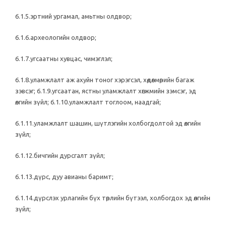
6.1.5.эртний ургамал, амьтны олдвор;
6.1.6.археологийн олдвор;
6.1.7.угсаатны хувцас, чимэглэл;
6.1.8.уламжлалт аж ахуйн тоног хэрэгсэл, хөдөлмөрийн багаж
зэвсэг; 6.1.9.угсаатан, ястны уламжлалт хөгжмийн зэмсэг, эд
өлгийн зүйл; 6.1.10.уламжлалт тоглоом, наадгай;
6.1.11.уламжлалт шашин, шүтлэгийн холбогдолтой эд өлгийн
зүйл;
6.1.12.бичгийн дурсгалт зүйл;
6.1.13.дүрс, дуу авианы баримт;
6.1.14.дүрслэх урлагийн бүх төрлийн бүтээл, холбогдох эд өлгийн
зүйл;