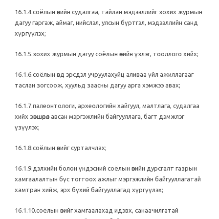
16.1.4.соёлын өвийн судалгаа, тайлан мэдээллийг зохих журмын
дагуу гаргаж, аймаг, нийслэл, улсын бүртгэл, мэдээллийн санд
хүргүүлэх;
16.1.5.зохих журмын дагуу соёлын өвийн үзлэг, тооллого хийх;
16.1.6.соёлын өвд эрсдэл учруулахуйц аливаа үйл ажиллагааг
таслан зогсоож, хуульд заасны дагуу арга хэмжээ авах;
16.1.7.палеонтологи, археологийн хайгуул, малтлага, судалгаа
хийх зөвшөөрөл авсан мэргэжлийн байгууллага, багт дэмжлэг
үзүүлэх;
16.1.8.соёлын өвийг сурталчлах;
16.1.9.дэлхийн болон үндэсний соёлын өвийн дурсгалт газрын
хамгаалалтын бүс тогтоох ажлыг мэргэжлийн байгууллагатай
хамтран хийж, эрх бүхий байгууллагад хүргүүлэх;
16.1.10.соёлын өвийг хамгаалахад идэвх, санаачилгатай