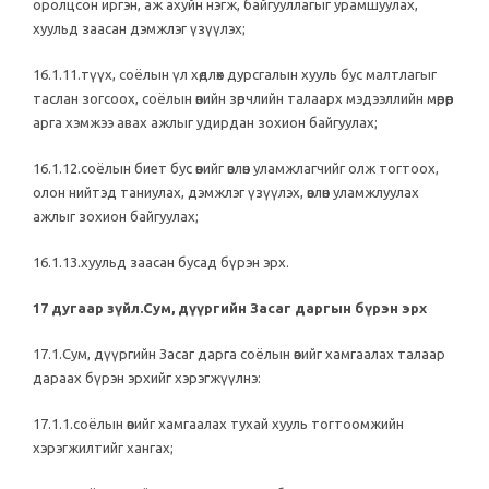
оролцсон иргэн, аж ахуйн нэгж, байгууллагыг урамшуулах,
хуульд заасан дэмжлэг үзүүлэх;
16.1.11.түүх, соёлын үл хөдлөх дурсгалын хууль бус малтлагыг
таслан зогсоох, соёлын өвийн зөрчлийн талаарх мэдээллийн мөрөөр
арга хэмжээ авах ажлыг удирдан зохион байгуулах;
16.1.12.соёлын биет бус өвийг өвлөн уламжлагчийг олж тогтоох,
олон нийтэд таниулах, дэмжлэг үзүүлэх, өвлөн уламжлуулах
ажлыг зохион байгуулах;
16.1.13.хуульд заасан бусад бүрэн эрх.
17 дугаар зүйл.Сум, дүүргийн Засаг даргын бүрэн эрх
17.1.Сум, дүүргийн Засаг дарга соёлын өвийг хамгаалах талаар
дараах бүрэн эрхийг хэрэгжүүлнэ:
17.1.1.соёлын өвийг хамгаалах тухай хууль тогтоомжийн
хэрэгжилтийг хангах;