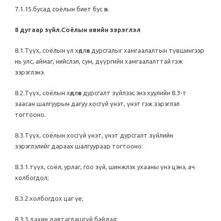
7.1.15.бусад соёлын биет бус өв.
8 дугаар зүйл.Соёлын өвийн зэрэглэл
8.1.Түүх, соёлын үл хөдлөх дурсгалыг хамгаалалтын түвшингээр
нь улс, аймаг, нийслэл, сум, дүүргийн хамгаалалттай гэж
зэрэглэнэ.
8.2.Түүх, соёлын хөдлөх дурсгалт зүйлээс энэ хуулийн 8.3-т
заасан шалгуурын дагуу хосгүй үнэт, үнэт гэж зэрэглэл
тогтооно.
8.3.Түүх, соёлын хосгүй үнэт, үнэт дурсгалт зүйлийн
зэрэглэлийг дараах шалгуураар тогтооно:
8.3.1.түүх, соёл, урлаг, гоо зүй, шинжлэх ухааны үнэ цэнэ, ач
холбогдол;
8.3.2.холбогдох цаг үе;
8.3.3.дахин давтагдашгүй байдал;