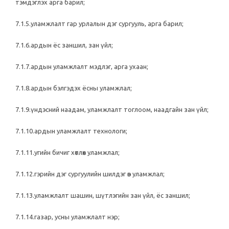
тэмдэглэх арга барил;
7.1.5.уламжлалт гар урлалын дэг сургууль, арга барил;
7.1.6.ардын ёс заншил, зан үйл;
7.1.7.ардын уламжлалт мэдлэг, арга ухаан;
7.1.8.ардын бэлгэдэх ёсны уламжлал;
7.1.9.үндэсний наадам, уламжлалт тоглоом, наадгайн зан үйл;
7.1.10.ардын уламжлалт технологи;
7.1.11.угийн бичиг хөтлөх уламжлал;
7.1.12.гэрийн дэг сургуулийн шилдэг өв уламжлал;
7.1.13.уламжлалт шашин, шүтлэгийн зан үйл, ёс заншил;
7.1.14.газар, усны уламжлалт нэр;