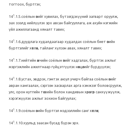
тогтоох, бүртгэх;
1
14
.1.5.соёлын өвийг хувилах, бүтээгдэхүүний загварт оруулж,
зах зээлд нийлүүлэх эрх авсан байгууллага, аж ахуйн нэгжийн
үйл ажиллагаанд хяналт тавих;
1
14
.1.6.дуудлага худалдаагаар худалдах соёлын биет өвийн
бүртгэлийг хөтлөх, тайланг хүлээн авах, хяналт тавих;
1
14
.1.7.нийтийн өмчийн соёлын өвийг хадгалах, бүртгэх ажлыг
мэргэжлийн ажилтнаар гүйцэтгүүлэх нөхцөлийг бүрдүүлэх;
1
14
.1.8.устах, эвдрэх, гэмтэх аюул учирч байгаа соёлын өвийг
авран хамгаалах, сэргээн засварлах арга хэмжээг боловсруулж,
улс, орон нутгийн төсвийн болон хандивын хөрөнгөөр санхүүжүүлж,
хэрэгжүүлэх ажлыг зохион байгуулах;
1
14
.1.9.соёлын өвийн бүртгэл мэдээллийн санг хөтлөх;
1
14
.1.10.хуульд заасан бусад бүрэн эрх.