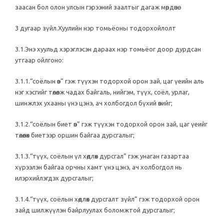
заасан бол олон улсын гэрээний заалтыг дагаж мөрдөнө.
3 дугаар зүйл.Хуулийн нэр томьёоны тодорхойлолт
3.1.Энэ хуульд хэрэглэсэн дараах нэр томьёог доор дурдсан
утгаар ойлгоно:
3.1.1.“соёлын өв” гэж түүхэн тодорхой орон зай, цаг үеийн аль
нэг хэсгийг төлөөлж чадах байгаль, нийгэм, түүх, соёл, урлаг,
шинжлэх ухааны үнэ цэнэ, ач холбогдол бүхий өвийг;
3.1.2.“соёлын биет өв” гэж түүхэн тодорхой орон зай, цаг үеийг
төлөөлөх биетээр оршин байгаа дурсгалыг;
3.1.3.“түүх, соёлын үл хөдлөх дурсгал” гэж унаган газартаа
хүрээлэн байгаа орчны хамт үнэ цэнэ, ач холбогдол нь
илэрхийлэгдэх дурсгалыг;
3.1.4.“түүх, соёлын хөдлөх дурсгалт зүйл” гэж тодорхой орон
зайд шилжүүлэн байрлуулах боломжтой дурсгалыг;