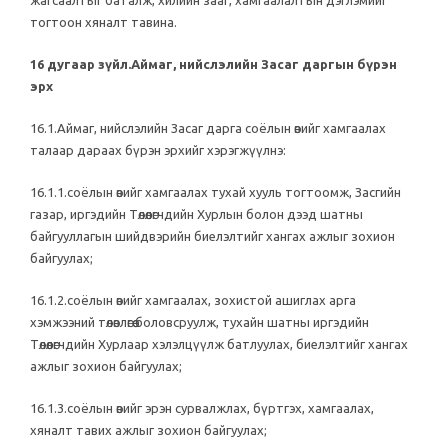
жагсаалтыг баталж, хилийн зааг, хамгаалалтын дэглэмийг
тогтоон хяналт тавина.
16 дугаар зүйл.Аймаг, нийслэлийн Засаг даргын бүрэн
эрх
16.1.Аймаг, нийслэлийн Засаг дарга соёлын өвийг хамгаалах
талаар дараах бүрэн эрхийг хэрэгжүүлнэ:
16.1.1.соёлын өвийг хамгаалах тухай хууль тогтоомж, Засгийн
газар, иргэдийн Төлөөлөгчдийн Хурлын болон дээд шатны
байгууллагын шийдвэрийн биелэлтийг хангах ажлыг зохион
байгуулах;
16.1.2.соёлын өвийг хамгаалах, зохистой ашиглах арга
хэмжээний төлөвлөгөө боловсруулж, тухайн шатны иргэдийн
Төлөөлөгчдийн Хурлаар хэлэлцүүлж батлуулах, биелэлтийг хангах
ажлыг зохион байгуулах;
16.1.3.соёлын өвийг эрэн сурвалжлах, бүртгэх, хамгаалах,
хяналт тавих ажлыг зохион байгуулах;