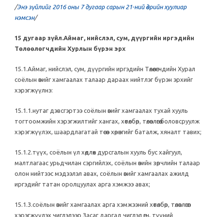
/
Энэ зүйлийг 2016 оны 7 дугаар сарын 21-ний өдрийн хуулиар
нэмсэн
/
15 дугаар зүйл.Аймаг, нийслэл, сум, дүүргийн иргэдийн
Төлөөлөгчдийн Хурлын бүрэн эрх
15.1.Аймаг, нийслэл, сум, дүүргийн иргэдийн Төлөөлөгчдийн Хурал
соёлын өвийг хамгаалах талаар дараах нийтлэг бүрэн эрхийг
хэрэгжүүлнэ:
15.1.1.нутаг дэвсгэртээ соёлын өвийг хамгаалах тухай хууль
тогтоомжийн хэрэгжилтийг хангах, хөтөлбөр, төлөвлөгөө боловсруулж
хэрэгжүүлэх, шаардлагатай төсөв хөрөнгийг баталж, хяналт тавих;
15.1.2.түүх, соёлын үл хөдлөх дурсгалын хууль бус хайгуул,
малтлагаас урьдчилан сэргийлэх, соёлын өвийн зөрчлийн талаар
олон нийтээс мэдээлэл авах, соёлын өвийг хамгаалах ажилд
иргэдийг татан оролцуулах арга хэмжээ авах;
15.1.3.соёлын өвийг хамгаалах арга хэмжээний хөтөлбөр, төлөвлөгөөг
хэрэгжүүлэх чиглэлээр Засаг даргад чиглэл өгч, түүний