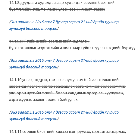
14.1.8.дуудлага худалдаагаар худалдах соёлын биет өвийн
бүртгэлийг хөтлөх, тайланг хүлээн авах, хяналт тавих;
/
Энэ заалтыг 2016 оны 7 дугаар сарын 21-ний өдрийн хуулиар
хүчингүй болсонд тооцсон
/
14.1.9.нийтийн өмчийн соёлын өвийг хадгалах,
бүртгэх ажлыг мэргэжлийн ажилтнаар гүйцэтгүүлэх нөхцөлийг бүрдүү
/
Энэ заалтыг 2016 оны 7 дугаар сарын 21-ний өдрийн хуулиар
хүчингүй болсонд тооцсон
/
14.1.10.устах, эвдрэх, гэмтэх аюул учирч байгаа соёлын өвийг
авран хамгаалах, сэргээн засварлах арга хэмжээг боловсруулж,
улс, орон нутгийн төсвийн болон хандивын хөрөнгөөр санхүүжүүлж,
хэрэгжүүлэх ажлыг зохион байгуулах;
/
Энэ заалтыг 2016 оны 7 дугаар сарын 21-ний өдрийн хуулиар
хүчингүй болсонд тооцсон
/
14.1.11.соёлын биет өвийг хилээр нэвтрүүлэх, сэргээн засварлах,