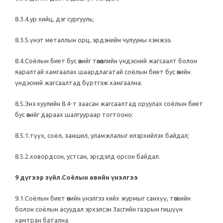
8.3.4.ур хийц, дэг сургууль;
8.3.5.үнэт металлын орц, эрдэнийн чулууны хэмжээ.
8.4.Соёлын биет бус өвийг төлөөллийн үндэсний жагсаалт болон
яаралтай хамгаалах шаардлагатай соёлын биет бус өвийн
үндэсний жагсаалтад бүртгэж хамгаална.
8.5.Энэ хуулийн 8.4-т заасан жагсаалтад оруулах соёлын биет
бус өвийг дараах шалгуураар тогтооно:
8.5.1.түүх, соёл, заншил, уламжлалыг илэрхийлэх байдал;
8.5.2.ховордсон, устсан, эрсдэлд орсон байдал.
9 дүгээр зүйл.Соёлын өвийн үнэлгээ
9.1.Соёлын биет өвийн үнэлгээ хийх журмыг санхүү, төсвийн
болон соёлын асуудал эрхэлсэн Засгийн газрын гишүүн
хамтран батална.