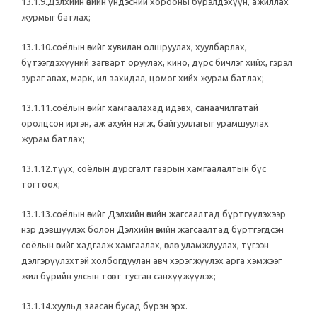
13.1.9.Дэлхийн өвийн үндэсний хорооны бүрэлдэхүүн, ажиллах
журмыг батлах;
13.1.10.соёлын өвийг хувилан олшруулах, хуулбарлах,
бүтээгдэхүүний загварт оруулах, кино, дүрс бичлэг хийх, гэрэл
зураг авах, марк, ил захидал, цомог хийх журам батлах;
13.1.11.соёлын өвийг хамгаалахад идэвх, санаачилгатай
оролцсон иргэн, аж ахуйн нэгж, байгууллагыг урамшуулах
журам батлах;
13.1.12.түүх, соёлын дурсгалт газрын хамгаалалтын бүс
тогтоох;
13.1.13.соёлын өвийг Дэлхийн өвийн жагсаалтад бүртгүүлэхээр
нэр дэвшүүлэх болон Дэлхийн өвийн жагсаалтад бүртгэгдсэн
соёлын өвийг хадгалж хамгаалах, өвлөн уламжлуулах, түгээн
дэлгэрүүлэхтэй холбогдуулан авч хэрэгжүүлэх арга хэмжээг
жил бүрийн улсын төсөвт тусган санхүүжүүлэх;
13.1.14.хуульд заасан бусад бүрэн эрх.