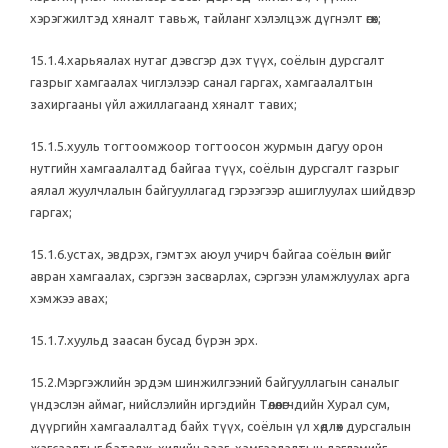
хэрэгжилтэд хяналт тавьж, тайланг хэлэлцэж дүгнэлт өгөх;
15.1.4.харьяалах нутаг дэвсгэр дэх түүх, соёлын дурсгалт
газрыг хамгаалах чиглэлээр санал гаргах, хамгаалалтын
захиргааны үйл ажиллагаанд хяналт тавих;
15.1.5.хууль тогтоомжоор тогтоосон журмын дагуу орон
нутгийн хамгаалалтад байгаа түүх, соёлын дурсгалт газрыг
аялал жуулчлалын байгууллагад гэрээгээр ашиглуулах шийдвэр
гаргах;
15.1.6.устах, эвдрэх, гэмтэх аюул учирч байгаа соёлын өвийг
авран хамгаалах, сэргээн засварлах, сэргээн уламжлуулах арга
хэмжээ авах;
15.1.7.хуульд заасан бусад бүрэн эрх.
15.2.Мэргэжлийн эрдэм шинжилгээний байгууллагын саналыг
үндэслэн аймаг, нийслэлийн иргэдийн Төлөөлөгчдийн Хурал сум,
дүүргийн хамгаалалтад байх түүх, соёлын үл хөдлөх дурсгалын