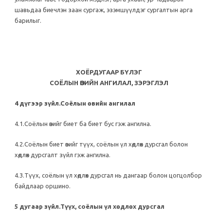
шавьдаа биечлэн заан сургаж, эзэмшүүлдэг сургалтын арга
барилыг.
ХОЁРДУГААР БҮЛЭГ
СОЁЛЫН ӨВИЙН АНГИЛАЛ, ЗЭРЭГЛЭЛ
4 дүгээр зүйл.Соёлын өвийн ангилал
4.1.Соёлын өвийг биет ба биет бус гэж ангилна.
4.2.Соёлын биет өвийг түүх, соёлын үл хөдлөх дурсгал болон
хөдлөх дурсгалт зүйл гэж ангилна.
4.3.Түүх, соёлын үл хөдлөх дурсгал нь дангаар болон цогцолбор
байдлаар оршино.
5 дугаар зүйл.Түүх, соёлын үл хөдлөх дурсгал