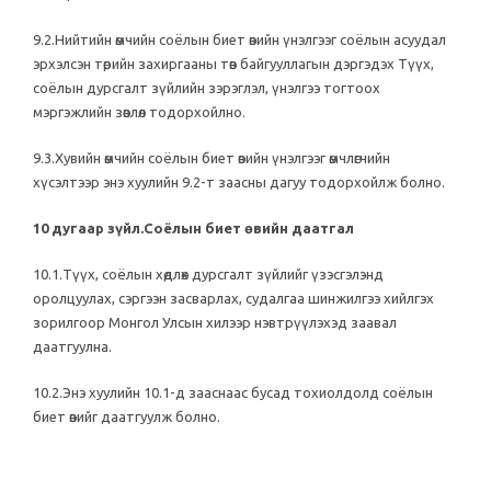
9.2.Нийтийн өмчийн соёлын биет өвийн үнэлгээг соёлын асуудал
эрхэлсэн төрийн захиргааны төв байгууллагын дэргэдэх Түүх,
соёлын дурсгалт зүйлийн зэрэглэл, үнэлгээ тогтоох
мэргэжлийн зөвлөл тодорхойлно.
9.3.Хувийн өмчийн соёлын биет өвийн үнэлгээг өмчлөгчийн
хүсэлтээр энэ хуулийн 9.2-т заасны дагуу тодорхойлж болно.
10 дугаар зүйл.Соёлын биет өвийн даатгал
10.1.Түүх, соёлын хөдлөх дурсгалт зүйлийг үзэсгэлэнд
оролцуулах, сэргээн засварлах, судалгаа шинжилгээ хийлгэх
зорилгоор Монгол Улсын хилээр нэвтрүүлэхэд заавал
даатгуулна.
10.2.Энэ хуулийн 10.1-д зааснаас бусад тохиолдолд соёлын
биет өвийг даатгуулж болно.