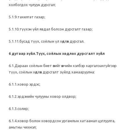
холбогдох чулуун дурсгал;
5.1.9.тахилгат газар;
5.1.10.түүхэн үйл явдал болсон дурсгалт газар;
5.1.11.бусад түүх, соёлын үл хөдлөх дурсгал.
6 дугаар зүйл.Түүх, соёлын хөдлөх дурсгалт зүйл
6.1.Дараах соёлын биет өвийг өмчийн хэлбэр харгалзахгүйгээр
түүх, соёлын хөдлөх дурсгалт зүйлд хамааруулна:
6.1.1.ховор эрдэс;
6.1.2.эрдэнийн чулууны ховор олдвор;
6.1.3.солир;
6.1.4.ховор болон ховордсон ургамлын хатаамал цуглуулга,
амьтны чихмэл;