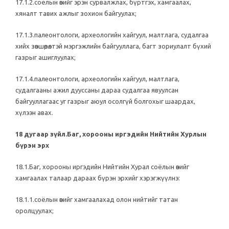
17.1.2.соёлын өвийг эрэн сурвалжлах, бүртгэх, хамгаалах,
хяналт тавих ажлыг зохион байгуулах;
17.1.3.палеонтологи, археологийн хайгуул, малтлага, судалгаа
хийх зөвшөөрөлтэй мэргэжлийн байгууллага, багт зориулалт бүхий
газрыг ашиглуулах;
17.1.4.палеонтологи, археологийн хайгуул, малтлага,
судалгааны ажил дууссаны дараа судалгаа явуулсан
байгууллагаас уг газрыг аюул осолгүй болгохыг шаардах,
хүлээн авах.
18 дугаар зүйл.Баг, хорооны иргэдийн Нийтийн Хурлын
бүрэн эрх
18.1.Баг, хорооны иргэдийн Нийтийн Хурал соёлын өвийг
хамгаалах талаар дараах бүрэн эрхийг хэрэгжүүлнэ:
18.1.1.соёлын өвийг хамгаалахад олон нийтийг татан
оролцуулах;