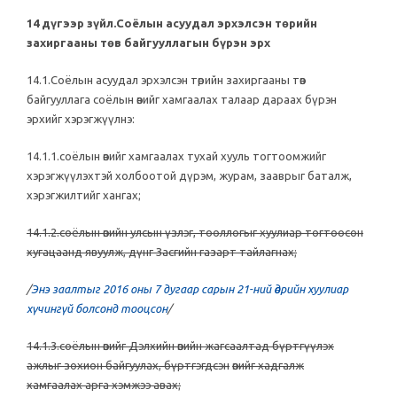
14 дүгээр зүйл.Соёлын асуудал эрхэлсэн төрийн
захиргааны төв байгууллагын бүрэн эрх
14.1.Соёлын асуудал эрхэлсэн төрийн захиргааны төв
байгууллага соёлын өвийг хамгаалах талаар дараах бүрэн
эрхийг хэрэгжүүлнэ:
14.1.1.соёлын өвийг хамгаалах тухай хууль тогтоомжийг
хэрэгжүүлэхтэй холбоотой дүрэм, журам, зааврыг баталж,
хэрэгжилтийг хангах;
14.1.2.соёлын өвийн улсын үзлэг, тооллогыг хуулиар тогтоосон
хугацаанд явуулж, дүнг Засгийн газарт тайлагнах;
/
Энэ заалтыг 2016 оны 7 дугаар сарын 21-ний өдрийн хуулиар
хүчингүй болсонд тооцсон
/
14.1.3.соёлын өвийг Дэлхийн өвийн жагсаалтад бүртгүүлэх
ажлыг зохион байгуулах, бүртгэгдсэн
өвийг хадгалж
хамгаалах арга хэмжээ авах;