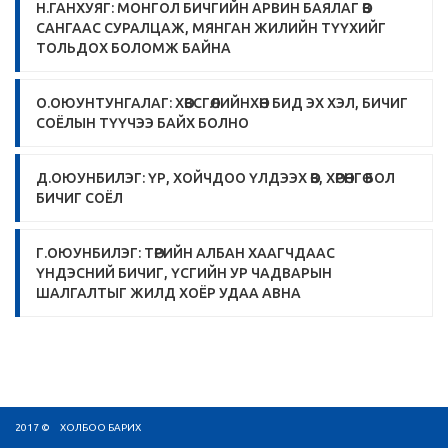
Н.ГАНХУЯГ: МОНГОЛ БИЧГИЙН АРВИН БАЯЛАГ ӨВ
САНГААС СУРАЛЦАЖ, МЯНГАН ЖИЛИЙН ТҮҮХИЙГ
ТОЛЬДОХ БОЛОМЖ БАЙНА
О.ОЮУНТУНГАЛАГ: ХӨВСГӨЛИЙНХӨН БИД ЭХ ХЭЛ, БИЧИГ
СОЁЛЫН ТҮҮЧЭЭ БАЙХ БОЛНО
Д.ОЮУНБИЛЭГ: ҮР, ХОЙЧДОО ҮЛДЭЭХ ӨВ, ХӨРӨНГӨ БОЛ
БИЧИГ СОЁЛ
Г.ОЮУНБИЛЭГ: ТӨРИЙН АЛБАН ХААГЧДААС
ҮНДЭСНИЙ БИЧИГ, ҮСГИЙН УР ЧАДВАРЫН
ШАЛГАЛТЫГ ЖИЛД ХОЁР УДАА АВНА
2017 ©
ХОЛБОО БАРИХ