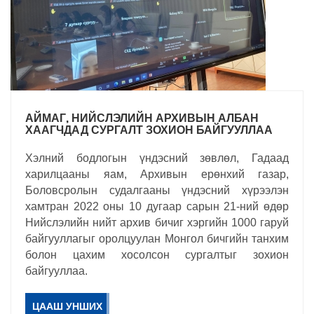
АЙМАГ, НИЙСЛЭЛИЙН АРХИВЫН АЛБАН
ХААГЧДАД СУРГАЛТ ЗОХИОН БАЙГУУЛЛАА
Хэлний бодлогын үндэсний зөвлөл, Гадаад
харилцааны яам, Архивын ерөнхий газар,
Боловсролын судалгааны үндэсний хүрээлэн
хамтран 2022 оны 10 дугаар сарын 21-ний өдөр
Нийслэлийн нийт архив бичиг хэргийн 1000 гаруй
байгууллагыг оролцуулан Монгол бичгийн танхим
болон цахим хосолсон сургалтыг зохион
байгууллаа.
ЦААШ УНШИХ