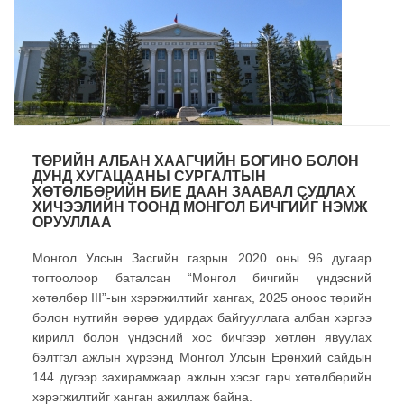
ТӨРИЙН АЛБАН ХААГЧИЙН БОГИНО БОЛОН
ДУНД ХУГАЦААНЫ СУРГАЛТЫН
ХӨТӨЛБӨРИЙН БИЕ ДААН ЗААВАЛ СУДЛАХ
ХИЧЭЭЛИЙН ТООНД МОНГОЛ БИЧГИЙГ НЭМЖ
ОРУУЛЛАА
Монгол Улсын Засгийн газрын 2020 оны 96 дугаар
тогтоолоор баталсан “Монгол бичгийн үндэсний
хөтөлбөр III”-ын хэрэгжилтийг хангах, 2025 оноос төрийн
болон нутгийн өөрөө удирдах байгууллага албан хэргээ
кирилл болон үндэсний хос бичгээр хөтлөн явуулах
бэлтгэл ажлын хүрээнд Монгол Улсын Ерөнхий сайдын
144 дүгээр захирамжаар ажлын хэсэг гарч хөтөлбөрийн
хэрэгжилтийг ханган ажиллаж байна.