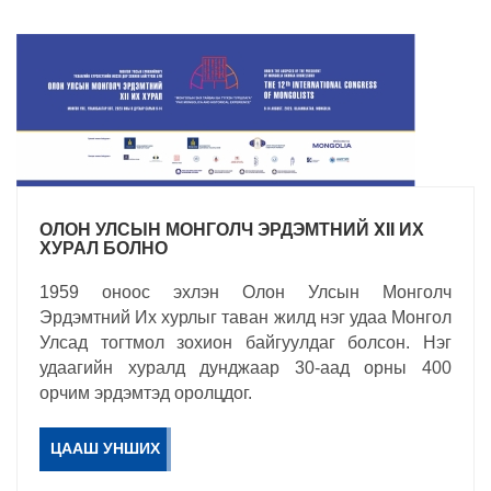
ОЛОН УЛСЫН МОНГОЛЧ ЭРДЭМТНИЙ XII ИХ
ХУРАЛ БОЛНО
1959 оноос эхлэн Олон Улсын Монголч
Эрдэмтний Их хурлыг таван жилд нэг удаа Монгол
Улсад тогтмол зохион байгуулдаг болсон. Нэг
удаагийн хуралд дунджаар 30-аад орны 400
орчим эрдэмтэд оролцдог.
ЦААШ УНШИХ