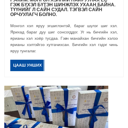
ГЭЖ БҮХЭЛ БҮТЭН ШИНЖЛЭХ УХААН БАЙНА.
ТҮҮНИЙГ Л САЙН СУДАЛ. ТЭГВЭЛ САЙН
ОРЧУУЛАГЧ БОЛНО.
Монгол хэл яруу эгшиглэнтэй, бараг шүлэг шиг хэл.
Ярихад бараг дуу шиг сонсогддог. Уг нь бичгийн хэл,
ярианы хэл хоёр тусдаа. Гэвч манайхан бичгийн хэлээ
ярианы хэлтэйгээ хутгачихсан. Бичгийн хэл гэдэг чинь
яруу тунгалаг.
ЦААШ УНШИХ