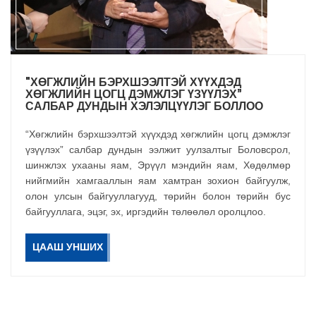
"ХӨГЖЛИЙН БЭРХШЭЭЛТЭЙ ХҮҮХДЭД
ХӨГЖЛИЙН ЦОГЦ ДЭМЖЛЭГ ҮЗҮҮЛЭХ”
САЛБАР ДУНДЫН ХЭЛЭЛЦҮҮЛЭГ БОЛЛОО
“Хөгжлийн бэрхшээлтэй хүүхдэд хөгжлийн цогц дэмжлэг
үзүүлэх” салбар дундын ээлжит уулзалтыг Боловсрол,
шинжлэх ухааны яам, Эрүүл мэндийн яам, Хөдөлмөр
нийгмийн хамгааллын яам хамтран зохион байгуулж,
олон улсын байгууллагууд, төрийн болон төрийн бус
байгууллага, эцэг, эх, иргэдийн төлөөлөл оролцлоо.
ЦААШ УНШИХ