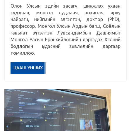
Олон Улсын эдийн засагч, шинжлэх ухаан
судлаач, монгол судлаач, зохиолч, яруу
найрагч, нийгмийн зүтгэлтэн, доктор (PhD),
профессор, Монгол Улсын Ардын багш, Соёлын
гавьяат зүтгэлтэн Лувсандамбын Дашнямыг
Монгол Улсын ­Ерөнхийлөгчийн дэргэдэх Хэлний
бодлогын үндэсний зөвлөлийн даргаар
томиллоо.
ЦААШ УНШИХ