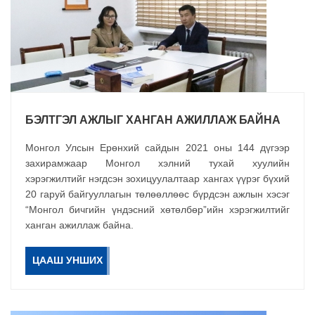
БЭЛТГЭЛ АЖЛЫГ ХАНГАН АЖИЛЛАЖ БАЙНА
Монгол Улсын Ерөнхий сайдын 2021 оны 144 дүгээр
захирамжаар Монгол хэлний тухай хуулийн
хэрэгжилтийг нэгдсэн зохицуулалтаар хангах үүрэг бүхий
20 гаруй байгууллагын төлөөллөөс бүрдсэн ажлын хэсэг
“Монгол бичгийн үндэсний хөтөлбөр”ийн хэрэгжилтийг
ханган ажиллаж байна.
ЦААШ УНШИХ