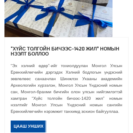
“ХҮЙС ТОЛГОЙН БИЧЭЭС-1420 ЖИЛ” НОМЫН
НЭЭЛТ БОЛЛОО
“Эх хэлний өдөр”-ийг тохиолдуулан Монгол Улсын
Ерөнхийлөгчийн дэргэдэх Хэлний бодлогын үндэсний
зөвлөлөөс санаачлан Шинжлэх Ухааны академийн
Археологийн хүрээлэн, Монгол Улсын Үндэсний номын
сан, Монгол-брахми бичгийн олон улсын нийгэмлэгтэй
хамтран “Хүйс толгойн бичээс-1420 жил” номын
нээлтийг Монгол Улсын Үндэсний номын сангийн
Ерөнхийлөгчийн нэрэмжит танхимд зохион байгууллаа.
ЦААШ УНШИХ