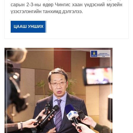
сарын 2-3-ны өдөр Чингис хаан үндэсний музейн
үзэсгэлэнгийн танхимд дэлгэлээ.
ЦААШ УНШИХ