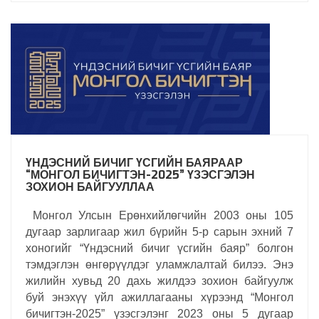
ҮНДЭСНИЙ БИЧИГ ҮСГИЙН БАЯРААР
“МОНГОЛ БИЧИГТЭН-2025” ҮЗЭСГЭЛЭН
ЗОХИОН БАЙГУУЛЛАА
Монгол Улсын Ерөнхийлөгчийн 2003 оны 105
дугаар зарлигаар жил бүрийн 5-р сарын эхний 7
хоногийг “Үндэсний бичиг үсгийн баяр” болгон
тэмдэглэн өнгөрүүлдэг уламжлалтай билээ. Энэ
жилийн хувьд 20 дахь жилдээ зохион байгуулж
буй энэхүү үйл ажиллагааны хүрээнд “Монгол
бичигтэн-2025” үзэсгэлэнг 2023 оны 5 дугаар