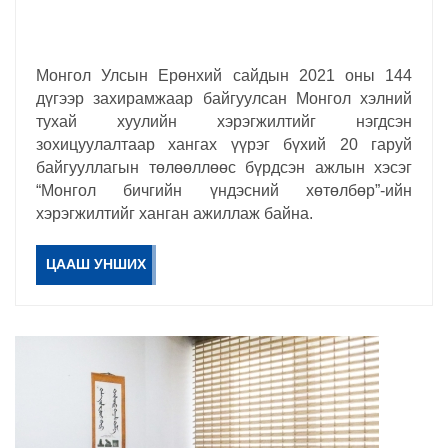
Монгол Улсын Ерөнхий сайдын 2021 оны 144
дүгээр захирамжаар байгуулсан Монгол хэлний
тухай хуулийн хэрэгжилтийг нэгдсэн
зохицуулалтаар хангах үүрэг бүхий 20 гаруй
байгууллагын төлөөллөөс бүрдсэн ажлын хэсэг
“Монгол бичгийн үндэсний хөтөлбөр”-ийн
хэрэгжилтийг ханган ажиллаж байна.
ЦААШ УНШИХ