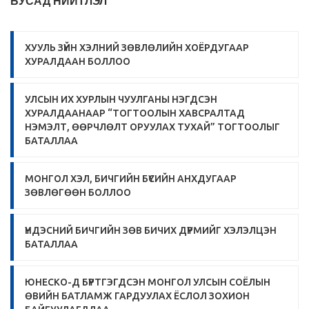
БУСАД НИЙТЛЭЛ
ХУУЛЬ ЗҮЙН ХЭЛНИЙ ЗӨВЛӨЛИЙН ХОЁРДУГААР
ХУРАЛДААН БОЛЛОО
УЛСЫН ИХ ХУРЛЫН ЧУУЛГАНЫ НЭГДСЭН
ХУРАЛДААНААР “ТОГТООЛЫН ХАВСРАЛТАД
НЭМЭЛТ, ӨӨРЧЛӨЛТ ОРУУЛАХ ТУХАЙ” ТОГТООЛЫГ
БАТАЛЛАА
МОНГОЛ ХЭЛ, БИЧГИЙН БҮСИЙН АНХДУГААР
ЗӨВЛӨГӨӨН БОЛЛОО
ҮНДЭСНИЙ БИЧГИЙН ЗӨВ БИЧИХ ДҮРМИЙГ ХЭЛЭЛЦЭН
БАТАЛЛАА
ЮНЕСКО-Д БҮРТГЭГДСЭН МОНГОЛ УЛСЫН СОЁЛЫН
ӨВИЙН БАТЛАМЖ ГАРДУУЛАХ ЁСЛОЛ ЗОХИОН