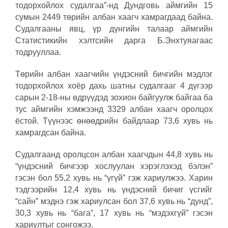
тодорхойлох судалгаа”-нд Дундговь аймгийн 15
сумын 2449 төрийн албан хаагч хамрагдаад байна.
Судалгааны явц, үр дүнгийн талаар аймгийн
Статистикийн хэлтсийн дарга Б.Энхтуяагаас
тодрууллаа.
Төрийн албан хаагчийн үндэсний бичгийн мэдлэг
тодорхойлох хоёр дахь шатны судалгааг 4 дүгээр
сарын 2-18-ны өдрүүдэд зохион байгуулж байгаа ба
тус аймгийн хэмжээнд 3329 албан хаагч оролцох
ёстой. Түүнээс өнөөдрийн байдлаар 73,6 хувь нь
хамрагдсан байна.
Судалгаанд оролцсон албан хаагчдын 44,8 хувь нь
“үндэсний бичгээр хослуулан хэрэглэхэд бэлэн”
гэсэн бол 55,2 хувь нь “үгүй” гэж хариулжээ. Харин
тэдгээрийн 12,4 хувь нь үндэсний бичиг үсгийг
“сайн” мэднэ гэж хариулсан бол 37,6 хувь нь “дунд”,
30,3 хувь нь “бага”, 17 хувь нь “мэдэхгүй” гэсэн
хариултыг сонгожээ.