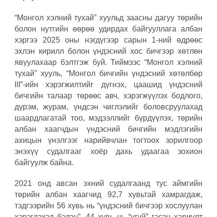
“Монгол хэлний тухай” хуульд заасны дагуу төрийн
болон нутгийн өөрөө удирдах байгууллага албан
хэргээ 2025 оны нэгдүгээр сарын 1-ний өдрөөс
эхлэн кирилл болон үндэсний хос бичгээр хөтлөн
явуулахаар бэлтгэж буй. Тиймээс “Монгол хэлний
тухай” хууль, “Монгол бичгийн үндэсний хөтөлбөр
III”-ийн хэрэгжилтийг дүгнэх, цаашид үндэсний
бичгийн талаар төрөөс авч, хэрэгжүүлэх бодлого,
дүрэм, журам, үндсэн чиглэлийг боловсруулахад
шаардлагатай тоо, мэдээллийг бүрдүүлэх, төрийн
албан хаагчдын үндэсний бичгийн мэдлэгийн
ахицын үнэлгээг нарийвчлан тогтоох зорилгоор
энэхүү судалгааг хоёр дахь удаагаа зохион
байгуулж байна.
2021 онд авсан эхний судалгаанд тус аймгийн
төрийн албан хаагчид 92,7 хувьтай хамрагдаж,
тэдгээрийн 56 хувь нь “үндэсний бичгээр хослуулан
хэрэглэхэд бэлэн”, 44 хувь нь “үгүй” гэсэн хариулт