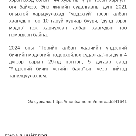
өгч байжээ. Энэ жилийн судалгааны дүнг 2021
оныхтой харьцуулахад “мэдэхгүй” гэсэн албан
хаагчдын тоо 10 гаруй хувиар буурч, “дунд зэрэг
мэднэ” гэж хариулсан албан хаагчдын тоо
нэмэгдсэн байна.
2024 оны "Төрийн албан хаагчийн үндэсний
бичгийн мэдлэгийг тодорхойлох судалгаа”-ны дүнг 4
дүгээр сарын 29-нд нэгтгэн, 5 дугаар сард
“Үндэсний бичиг үсгийн баяр”-ын үеэр нийтэд
танилцуулах юм.
Эх сурвалж: https://montsame.mn/mn/read/341641