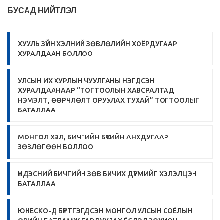
БУСАД НИЙТЛЭЛ
ХУУЛЬ ЗҮЙН ХЭЛНИЙ ЗӨВЛӨЛИЙН ХОЁРДУГААР
ХУРАЛДААН БОЛЛОО
УЛСЫН ИХ ХУРЛЫН ЧУУЛГАНЫ НЭГДСЭН
ХУРАЛДААНААР “ТОГТООЛЫН ХАВСРАЛТАД
НЭМЭЛТ, ӨӨРЧЛӨЛТ ОРУУЛАХ ТУХАЙ” ТОГТООЛЫГ
БАТАЛЛАА
МОНГОЛ ХЭЛ, БИЧГИЙН БҮСИЙН АНХДУГААР
ЗӨВЛӨГӨӨН БОЛЛОО
ҮНДЭСНИЙ БИЧГИЙН ЗӨВ БИЧИХ ДҮРМИЙГ ХЭЛЭЛЦЭН
БАТАЛЛАА
ЮНЕСКО-Д БҮРТГЭГДСЭН МОНГОЛ УЛСЫН СОЁЛЫН