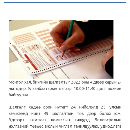
Монгол хэл, бичгийн шалгалтыг 2022 оны 4 дүгээр сарын 2-
ны өдөр Улаанбаатарын цагаар 10:00-11:40 цагт зохион
байгуулна.
Шалгалт хөдөө орон нутагт 24, нийслэлд 25, улсын
хэмжээнд нийт 49 шалгалтын төв дээр болох юм.
Эдгээрт ажиллах комиссын гишүүдэд Боловсролын
үнэлгээний төвөөс ажлын чиглэл танилцуулах, удирдлага