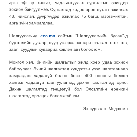
арга зүйгээр хангах, чадавхжуулах сургалтыг өчигдөр
зохион байгуулжээ.
Сургалтад хөдөө орон нутагт ажиллах
48, нийслэл, дүүргүүдэд ажиллах 75 багш, мэргэжилтэн,
арга зүйч хамрагдлаа.
Шалгуулагчид
eec.mn
сайтын "Шалгуулагчийн булан"-д
бүртгэлийн дугаар, нууц үгээрээ нэвтэрч шалгалт өгөх төв,
заал, суудлын хуваариа хэвлэн авч болох юм.
Монгол хэл, бичгийн шалгалтыг жилд хоёр удаа зохион
байгуулдаг. Эхний шалгалтад хүндэтгэн үзэх шалтгаанаар
хамрагдаж чадаагүй болон босго 400 онооны болзол
хангаж чадаагүй шалгуулагчид дахин шалгалтад орно.
Дахин шалгалтад тэнцээгүй бол Элсэлтийн ерөнхий
шалгалтад оролцох боломжгүй юм.
Эх сурвалж: Мэдээ.мн