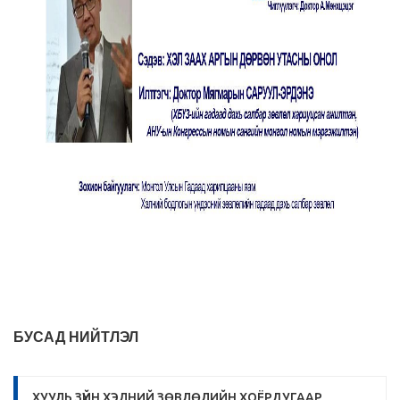
БУСАД НИЙТЛЭЛ
ХУУЛЬ ЗҮЙН ХЭЛНИЙ ЗӨВЛӨЛИЙН ХОЁРДУГААР