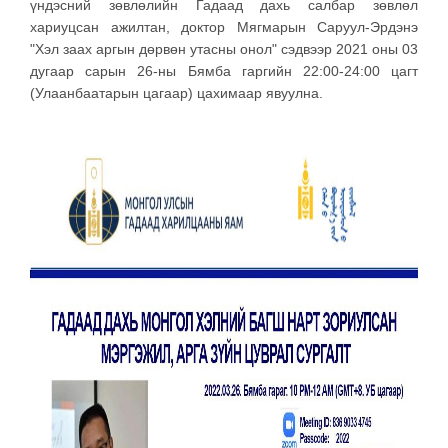
үндэсний зөвлөлийн Гадаад дахь салбар зөвлөл
хариуцсан ажилтан, доктор Мягмарын Саруул-Эрдэнэ
"Хэл заах аргын дөрвөн утасны онол" сэдвээр 2021 оны 03
дугаар сарын 26-ны Бямба гаргийн 22:00-24:00 цагт
(Улаанбаатарын цагаар) цахимаар явуулна.