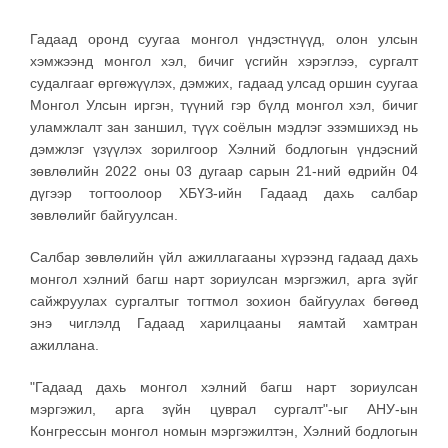
Гадаад оронд суугаа монгол үндэстнүүд, олон улсын
хэмжээнд монгол хэл, бичиг үсгийн хэрэглээ, сургалт
судалгааг өргөжүүлэх, дэмжих, гадаад улсад оршин суугаа
Монгол Улсын иргэн, түүний гэр бүлд монгол хэл, бичиг
уламжлалт зан заншил, түүх соёлын мэдлэг эзэмшихэд нь
дэмжлэг үзүүлэх зорилгоор Хэлний бодлогын үндэсний
зөвлөлийн 2022 оны 03 дугаар сарын 21-ний өдрийн 04
дүгээр тогтоолоор ХБҮЗ-ийн Гадаад дахь салбар
зөвлөлийг байгуулсан.
Салбар зөвлөлийн үйл ажиллагааны хүрээнд гадаад дахь
монгол хэлний багш нарт зориулсан мэргэжил, арга зүйг
сайжруулах сургалтыг тогтмол зохион байгуулах бөгөөд
энэ чиглэлд Гадаад харилцааны яамтай хамтран
ажиллана.
"Гадаад дахь монгол хэлний багш нарт зориулсан
мэргэжил, арга зүйн цуврал сургалт"-ыг АНУ-ын
Конгрессын монгол номын мэргэжилтэн, Хэлний бодлогын