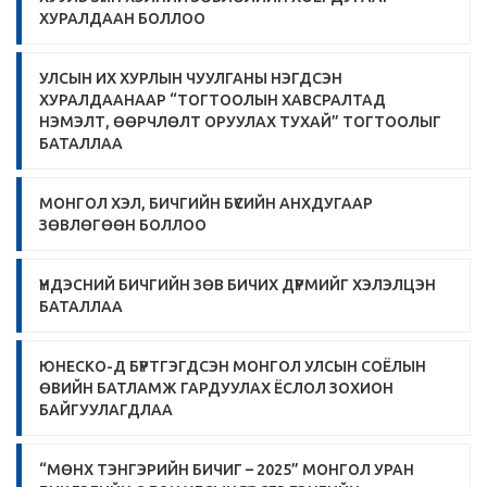
ХУРАЛДААН БОЛЛОО
УЛСЫН ИХ ХУРЛЫН ЧУУЛГАНЫ НЭГДСЭН
ХУРАЛДААНААР “ТОГТООЛЫН ХАВСРАЛТАД
НЭМЭЛТ, ӨӨРЧЛӨЛТ ОРУУЛАХ ТУХАЙ” ТОГТООЛЫГ
БАТАЛЛАА
МОНГОЛ ХЭЛ, БИЧГИЙН БҮСИЙН АНХДУГААР
ЗӨВЛӨГӨӨН БОЛЛОО
ҮНДЭСНИЙ БИЧГИЙН ЗӨВ БИЧИХ ДҮРМИЙГ ХЭЛЭЛЦЭН
БАТАЛЛАА
ЮНЕСКО-Д БҮРТГЭГДСЭН МОНГОЛ УЛСЫН СОЁЛЫН
ӨВИЙН БАТЛАМЖ ГАРДУУЛАХ ЁСЛОЛ ЗОХИОН
БАЙГУУЛАГДЛАА
“МӨНХ ТЭНГЭРИЙН БИЧИГ – 2025” МОНГОЛ УРАН