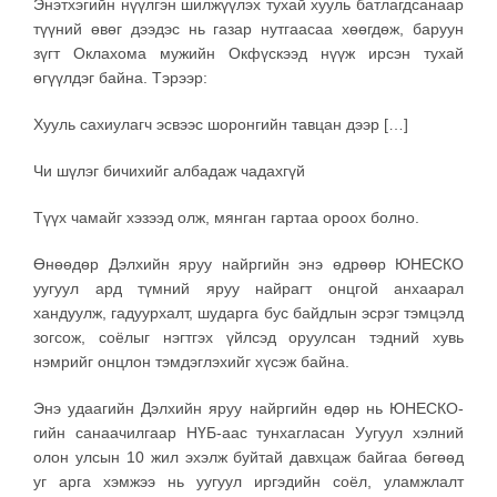
Энэтхэгийн нүүлгэн шилжүүлэх тухай хууль батлагдсанаар
түүний өвөг дээдэс нь газар нутгаасаа хөөгдөж, баруун
зүгт Оклахома мужийн Окфүскээд нүүж ирсэн тухай
өгүүлдэг байна. Тэрээр:
Хууль сахиулагч эсвээс шоронгийн тавцан дээр […]
Чи шүлэг бичихийг албадаж чадахгүй
Түүх чамайг хэзээд олж, мянган гартаа ороох болно.
Өнөөдөр Дэлхийн яруу найргийн энэ өдрөөр ЮНЕСКО
уугуул ард түмний яруу найрагт онцгой анхаарал
хандуулж, гадуурхалт, шударга бус байдлын эсрэг тэмцэлд
зогсож, соёлыг нэгтгэх үйлсэд оруулсан тэдний хувь
нэмрийг онцлон тэмдэглэхийг хүсэж байна.
Энэ удаагийн Дэлхийн яруу найргийн өдөр нь ЮНЕСКО-
гийн санаачилгаар НҮБ-аас тунхагласан Уугуул хэлний
олон улсын 10 жил эхэлж буйтай давхцаж байгаа бөгөөд
уг арга хэмжээ нь уугуул иргэдийн соёл, уламжлалт