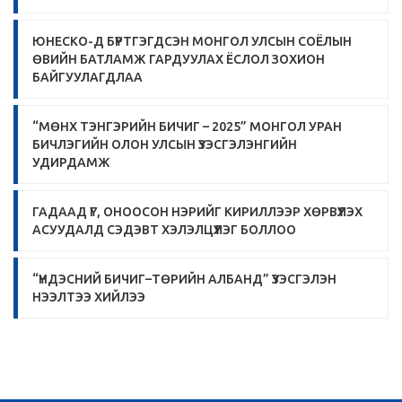
ЮНЕСКО-Д БҮРТГЭГДСЭН МОНГОЛ УЛСЫН СОЁЛЫН
ӨВИЙН БАТЛАМЖ ГАРДУУЛАХ ЁСЛОЛ ЗОХИОН
БАЙГУУЛАГДЛАА
“МӨНХ ТЭНГЭРИЙН БИЧИГ – 2025” МОНГОЛ УРАН
БИЧЛЭГИЙН ОЛОН УЛСЫН ҮЗЭСГЭЛЭНГИЙН
УДИРДАМЖ
ГАДААД ҮГ, ОНООСОН НЭРИЙГ КИРИЛЛЭЭР ХӨРВҮҮЛЭХ
АСУУДАЛД СЭДЭВТ ХЭЛЭЛЦҮҮЛЭГ БОЛЛОО
“ҮНДЭСНИЙ БИЧИГ–ТӨРИЙН АЛБАНД” ҮЗЭСГЭЛЭН
НЭЭЛТЭЭ ХИЙЛЭЭ