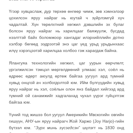
Үгээр хувцаслаж, дүр төрхөө өнгөөр чимж, зөв хэмнэлээр
цохилсон яруу найраг нь юутай ч зүйрлэмгүй хүч
чадалтай. Хүн төрөлхтний хөгжил дэвшлийн эх булаг
болсон яруу найраг нь харилцааг баяжуулж, бусдад
нээлттэй байх боломжоор хангадаг илэрхийллийн дотно
хэлбэр бөгөөд ээдрээтэй энэ цаг үед урьд урьдынхаас
илүү хэрэгцээтэй харилцаа холбоо гэж харагдаж байна.
Ялангуяа технологийн хөгжил, цаг уурын өөрчлөлт,
үргэлжилсэн тэмцэл мөргөлдөөний улмаас хэл, соёл нь
өдрөөс өдөрт аюулд өртөж байгаа уугуул ард түмний
хувьд онцгой ач холбогдолтой юм. Ийм бүлгүүдийн хувьд
яруу найраг нь хэл, соёлын олон янз байдал хийгээд ард
түмний ой санамжийг хадгалахад чухал үүрэг гүйцэтгэж
байгаа юм.
Үүний тод жишээ бол уугуул Америкийн Мвскогийн овгийн
гишүүн, АНУ-ын яруу найрагч Жой Харжо (Joy Harjo)-гийн
бүтээл юм. “
Зүрх минь зүсэгдсэн
” шүлэгт нь 1830 онд