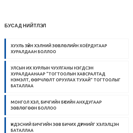
БУСАД НИЙТЛЭЛ
ХУУЛЬ ЗҮЙН ХЭЛНИЙ ЗӨВЛӨЛИЙН ХОЁРДУГААР
ХУРАЛДААН БОЛЛОО
УЛСЫН ИХ ХУРЛЫН ЧУУЛГАНЫ НЭГДСЭН
ХУРАЛДААНААР “ТОГТООЛЫН ХАВСРАЛТАД
НЭМЭЛТ, ӨӨРЧЛӨЛТ ОРУУЛАХ ТУХАЙ” ТОГТООЛЫГ
БАТАЛЛАА
МОНГОЛ ХЭЛ, БИЧГИЙН БҮСИЙН АНХДУГААР
ЗӨВЛӨГӨӨН БОЛЛОО
ҮНДЭСНИЙ БИЧГИЙН ЗӨВ БИЧИХ ДҮРМИЙГ ХЭЛЭЛЦЭН
БАТАЛЛАА