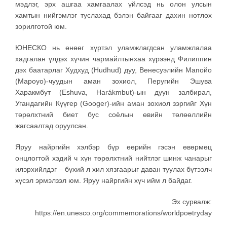
мэдлэг, эрх ашгаа хамгаалах үйлсэд нь олон улсын
хамтын нийгэмлэг туслахад бэлэн байгааг дахин нотлох
зорилготой юм.
ЮНЕСКО нь өнөөг хүртэл уламжлагдсан уламжлалаа
хадгалан үлдэх хүчин чармайлтынхаа хүрээнд Филиппин
дэх баатарлаг Худхуд (Hudhud) дуу, Венесуэлийн Мапойо
(Mapoyo)-чуудын аман зохиол, Перугийн Эшува
Харакмбут (Eshuva, Harákmbut)-ын дуун залбирал,
Угандагийн Күүгер (Googer)-ийн аман зохиол зэргийг Хүн
төрөлхтний биет бус соёлын өвийн төлөөллийн
жагсаалтад оруулсан.
Яруу найргийн хэлбэр бүр өөрийн гэсэн өвөрмөц
онцлогтой хэдий ч хүн төрөлхтний нийтлэг шинж чанарыг
илэрхийлдэг – бүхий л хил хязгаарыг даван туулах бүтээлч
хүсэл эрмэлзэл юм. Яруу найргийн хүч ийм л байдаг.
Эх сурвалж:
https://en.unesco.org/commemorations/worldpoetryday