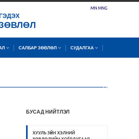
MN
MNG
ГЭДЭХ
 ЗӨВЛӨЛ
ЛАЛ
САЛБАР ЗӨВЛӨЛ
СУДАЛГАА
БУСАД НИЙТЛЭЛ
ХУУЛЬ ЗҮЙН ХЭЛНИЙ