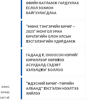
ӨВИЙН БАТЛАМЖ ГАРДУУЛАХ
ЁСЛОЛ ЗОХИОН
БАЙГУУЛАГДЛАА
“МӨНХ ТЭНГЭРИЙН БИЧИГ –
2025” МОНГОЛ УРАН
БИЧЛЭГИЙН ОЛОН УЛСЫН
ҮЗЭСГЭЛЭНГИЙН УДИРДАМЖ
ГАДААД ҮГ, ОНООСОН НЭРИЙГ
КИРИЛЛЭЭР ХӨРВҮҮЛЭХ
АСУУДАЛД СЭДЭВТ
ХЭЛЭЛЦҮҮЛЭГ БОЛЛОО
“ҮНДЭСНИЙ БИЧИГ–ТӨРИЙН
 ажил,
АЛБАНД” ҮЗЭСГЭЛЭН НЭЭЛТЭЭ
талаар
ХИЙЛЭЭ
лэлтэй