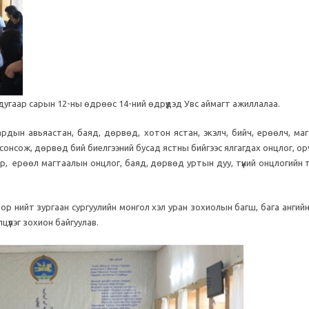
дугаар сарын 12-ны өдрөөс 14-ний өдрүүдэд Увс аймагт ажиллалаа.
ардын авьяастан, баяд, дөрвөд, хотон ястан, экэлч, бийч, ерөөлч, маг
онсож, дөрвөд бий биелгээний бусад ястны бийгээс ялгагдах онцлог, орч
р, ерөөл магтаалын онцлог, баяд, дөрвөд уртын дуу, түүний онцлогийн 
р нийт зургаан сургуулийн монгол хэл уран зохиолын багш, бага ангийн
үүлэг зохион байгуулав.