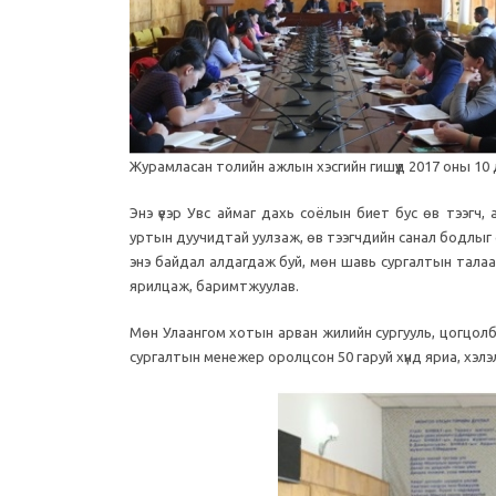
Журамласан толийн ажлын хэсгийн гишүүд 2017 оны 10 
Энэ үеэр Увс аймаг дахь соёлын биет бус өв тээгч, 
уртын дуучидтай уулзаж, өв тээгчдийн санал бодлыг с
энэ байдал алдагдаж буй, мөн шавь сургалтын талаа
ярилцаж, баримтжуулав.
Мөн Улаангом хотын арван жилийн сургууль, цогцолбо
сургалтын менежер оролцсон 50 гаруй хүнд яриа, хэлэлц