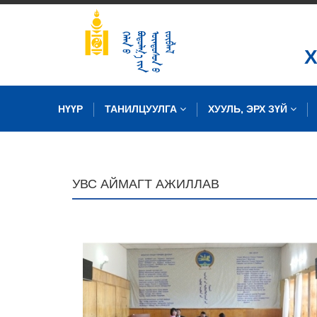
НҮҮР
ТАНИЛЦУУЛГА
ХУУЛЬ, ЭРХ ЗҮЙ
ЗУРГИЙН САН
УВС АЙМАГТ АЖИЛЛАВ