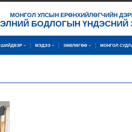
ХАЙХ
МОНГОЛ УЛСЫН ЕРӨНХИЙЛӨГЧИЙН ДЭР
ХЭЛНИЙ БОДЛОГЫН ҮНДЭСНИЙ
ШИЙДВЭР
МЭДЭЭ
ЗӨВЛӨГӨӨ
МОНГОЛ СУД