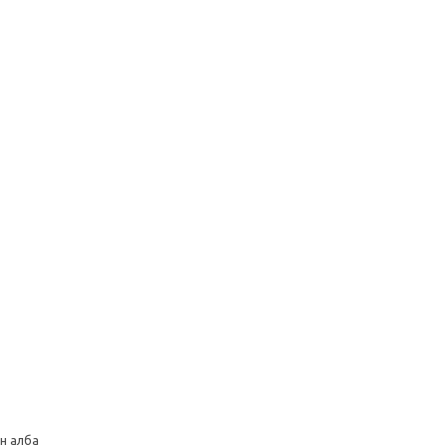
н алба