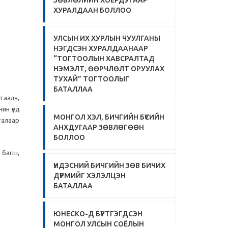
ЗӨВЛӨЛИЙН ХОЁРДУГААР
ХУРАЛДААН БОЛЛОО
УЛСЫН ИХ ХУРЛЫН ЧУУЛГАНЫ
НЭГДСЭН ХУРАЛДААНААР
“ТОГТООЛЫН ХАВСРАЛТАД
НЭМЭЛТ, ӨӨРЧЛӨЛТ ОРУУЛАХ
ТУХАЙ” ТОГТООЛЫГ
БАТАЛЛАА
таалч,
ин үед
МОНГОЛ ХЭЛ, БИЧГИЙН БҮСИЙН
талаар
АНХДУГААР ЗӨВЛӨГӨӨН
БОЛЛОО
 багш,
ҮНДЭСНИЙ БИЧГИЙН ЗӨВ БИЧИХ
ДҮРМИЙГ ХЭЛЭЛЦЭН
БАТАЛЛАА
ЮНЕСКО-Д БҮРТГЭГДСЭН
МОНГОЛ УЛСЫН СОЁЛЫН