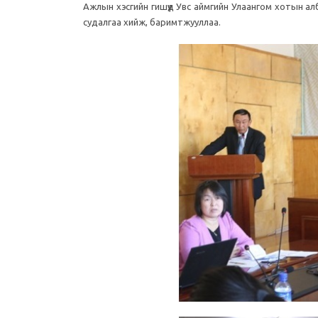
Ажлын хэсгийн гишүүд Увс аймгийн Улаангом хотын ал
судалгаа хийж, баримтжууллаа.