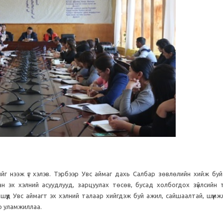
гийг нээж үг хэлэв. Тэрбээр Увс аймаг дахь Салбар зөвлөлийн хийж буй
н эх хэлний асуудлууд, зарцуулах төсөв, бусад холбогдох зүйлсийн 
ишүүд Увс аймагт эх хэлний талаар хийгдэж буй ажил, сайшаалтай, шүүмж
о уламжиллаа.