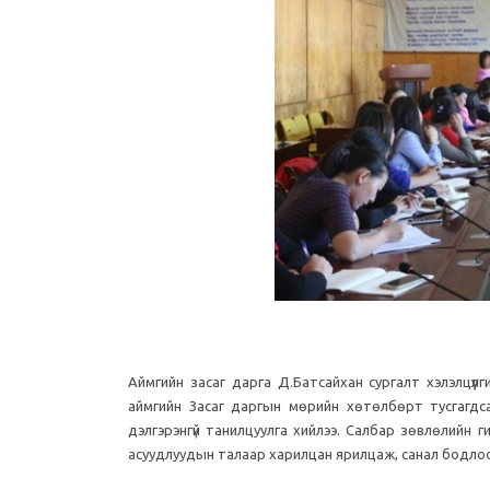
Аймгийн засаг дарга Д.Батсайхан сургалт хэлэлцүүл
аймгийн Засаг даргын мөрийн хөтөлбөрт тусгагдса
дэлгэрэнгүй танилцуулга хийлээ. Салбар зөвлөлийн г
асуудлуудын талаар харилцан ярилцаж, санал бодло