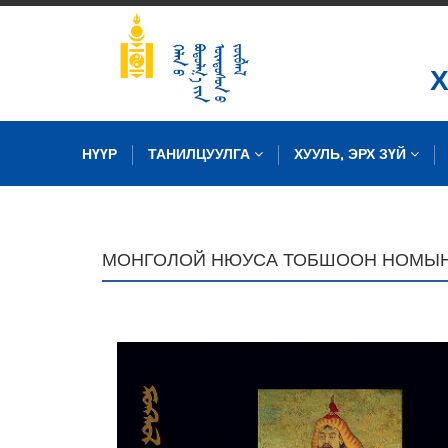
НҮҮР
ТАНИЛЦУУЛГА
ХУУЛЬ, ЭРХ ЗҮЙ
ЗУРГИЙН САН
МОНГОЛОЙ НЮУСА ТОБШООН НОМЫН