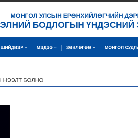
ХАЙХ
МОНГОЛ УЛСЫН ЕРӨНХИЙЛӨГЧИЙН ДЭР
ХЭЛНИЙ БОДЛОГЫН ҮНДЭСНИЙ
ШИЙДВЭР
МЭДЭЭ
ЗӨВЛӨГӨӨ
МОНГОЛ СУД
 НЭЭЛТ БОЛНО