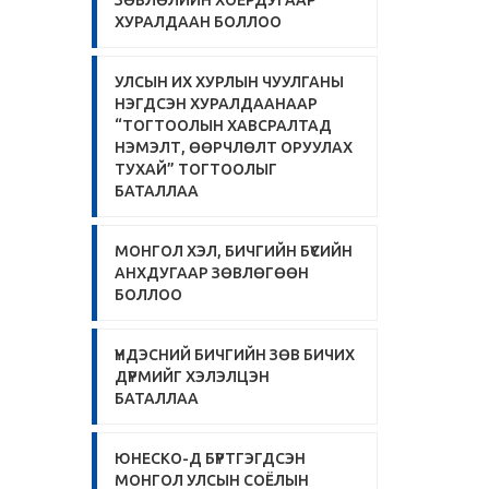
ЗӨВЛӨЛИЙН ХОЁРДУГААР
ХУРАЛДААН БОЛЛОО
УЛСЫН ИХ ХУРЛЫН ЧУУЛГАНЫ
НЭГДСЭН ХУРАЛДААНААР
“ТОГТООЛЫН ХАВСРАЛТАД
НЭМЭЛТ, ӨӨРЧЛӨЛТ ОРУУЛАХ
ТУХАЙ” ТОГТООЛЫГ
БАТАЛЛАА
МОНГОЛ ХЭЛ, БИЧГИЙН БҮСИЙН
АНХДУГААР ЗӨВЛӨГӨӨН
БОЛЛОО
ҮНДЭСНИЙ БИЧГИЙН ЗӨВ БИЧИХ
ДҮРМИЙГ ХЭЛЭЛЦЭН
БАТАЛЛАА
ЮНЕСКО-Д БҮРТГЭГДСЭН
МОНГОЛ УЛСЫН СОЁЛЫН