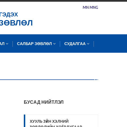
MN
MNG
ГЭДЭХ
 ЗӨВЛӨЛ
ЛАЛ
САЛБАР ЗӨВЛӨЛ
СУДАЛГАА
БУСАД НИЙТЛЭЛ
ХУУЛЬ ЗҮЙН ХЭЛНИЙ