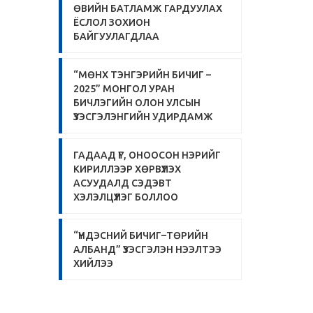
ӨВИЙН БАТЛАМЖ ГАРДУУЛАХ
ЁСЛОЛ ЗОХИОН
БАЙГУУЛАГДЛАА
“МӨНХ ТЭНГЭРИЙН БИЧИГ –
2025” МОНГОЛ УРАН
БИЧЛЭГИЙН ОЛОН УЛСЫН
ҮЗЭСГЭЛЭНГИЙН УДИРДАМЖ
ГАДААД ҮГ, ОНООСОН НЭРИЙГ
КИРИЛЛЭЭР ХӨРВҮҮЛЭХ
АСУУДАЛД СЭДЭВТ
ХЭЛЭЛЦҮҮЛЭГ БОЛЛОО
“ҮНДЭСНИЙ БИЧИГ–ТӨРИЙН
АЛБАНД” ҮЗЭСГЭЛЭН НЭЭЛТЭЭ
ХИЙЛЭЭ