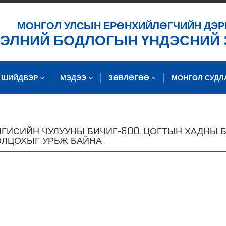
ХАЙХ
МОНГОЛ УЛСЫН ЕРӨНХИЙЛӨГЧИЙН ДЭР
ХЭЛНИЙ БОДЛОГЫН ҮНДЭСНИЙ
ШИЙДВЭР
МЭДЭЭ
ЗӨВЛӨГӨӨ
МОНГОЛ СУД
НГИСИЙН ЧУЛУУНЫ БИЧИГ-800, ЦОГТЫН ХАДНЫ Б
ЛЦОХЫГ УРЬЖ БАЙНА