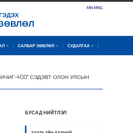
MN
MNG
ГЭДЭХ
 ЗӨВЛӨЛ
ЛАЛ
САЛБАР ЗӨВЛӨЛ
СУДАЛГАА
ИЧИГ-400” СЭДЭВТ ОЛОН УЛСЫН
БУСАД НИЙТЛЭЛ
ХУУЛЬ ЗҮЙН ХЭЛНИЙ