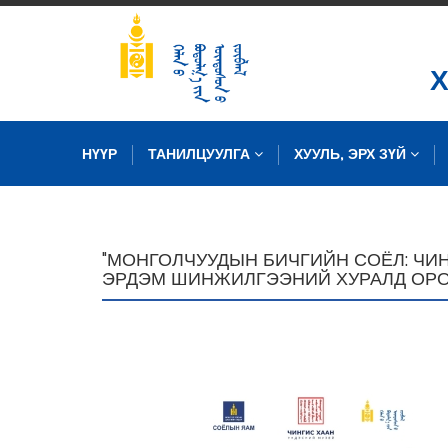
НҮҮР
ТАНИЛЦУУЛГА
ХУУЛЬ, ЭРХ ЗҮЙ
ЗУРГИЙН САН
"МОНГОЛЧУУДЫН БИЧГИЙН СОЁЛ: ЧИ
ЭРДЭМ ШИНЖИЛГЭЭНИЙ ХУРАЛД ОРО