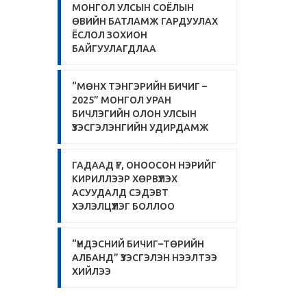
МОНГОЛ УЛСЫН СОЁЛЫН
ӨВИЙН БАТЛАМЖ ГАРДУУЛАХ
ЁСЛОЛ ЗОХИОН
БАЙГУУЛАГДЛАА
“МӨНХ ТЭНГЭРИЙН БИЧИГ –
2025” МОНГОЛ УРАН
БИЧЛЭГИЙН ОЛОН УЛСЫН
ҮЗЭСГЭЛЭНГИЙН УДИРДАМЖ
ГАДААД ҮГ, ОНООСОН НЭРИЙГ
КИРИЛЛЭЭР ХӨРВҮҮЛЭХ
АСУУДАЛД СЭДЭВТ
ХЭЛЭЛЦҮҮЛЭГ БОЛЛОО
“ҮНДЭСНИЙ БИЧИГ–ТӨРИЙН
АЛБАНД” ҮЗЭСГЭЛЭН НЭЭЛТЭЭ
ХИЙЛЭЭ