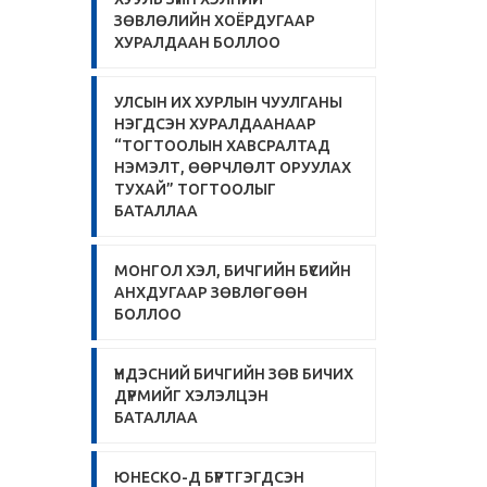
ЗӨВЛӨЛИЙН ХОЁРДУГААР
ХУРАЛДААН БОЛЛОО
УЛСЫН ИХ ХУРЛЫН ЧУУЛГАНЫ
НЭГДСЭН ХУРАЛДААНААР
“ТОГТООЛЫН ХАВСРАЛТАД
НЭМЭЛТ, ӨӨРЧЛӨЛТ ОРУУЛАХ
ТУХАЙ” ТОГТООЛЫГ
БАТАЛЛАА
МОНГОЛ ХЭЛ, БИЧГИЙН БҮСИЙН
АНХДУГААР ЗӨВЛӨГӨӨН
БОЛЛОО
ҮНДЭСНИЙ БИЧГИЙН ЗӨВ БИЧИХ
ДҮРМИЙГ ХЭЛЭЛЦЭН
БАТАЛЛАА
ЮНЕСКО-Д БҮРТГЭГДСЭН