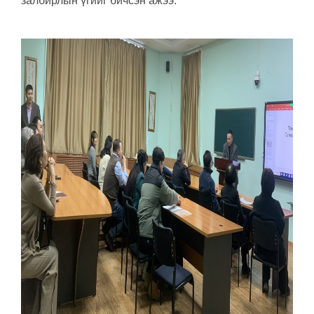
залбирлын үгийг бичсэн ажээ.