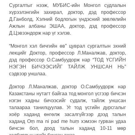
Сургалтыг нээж, МУБИС-ийн Монгол судлалын
хүрээлэнгийн захирал, доктор, дэд профессор
Д.Ганболд, Хэлний бодлогын үндэсний зөвлөлийн
Ажлын албаны ЭШАА, доктор, дэд профессор
Д.Цэвээндорж нар үг хэлэв.
“Монгол хэл бичгийн өв” цуврал сургалтын эхний
лекцийг Доктор, профессор Л.Маналжав, доктор,
дэд профессор О.Самбуудорж нар “ТОД ҮСГИЙН
НЭГЭН БИЧЭЭСИЙГ ТАЙЛЖ УНШСАН НЬ”
сэдвээр уншлаа.
Доктор Л.Маналжав, доктор О.Самбуудорж нар
Казакстаны нутагт байгаа тод монгол үсгээр бичсэн
нэгэн хадны бичээсийг судалж, тайлж уншсан
талаараа танилцуулав. Уг тод үсгийн дурсгалыг
хоёр хаданд өнгөлж засалгүйгээр дээд талын
хаданд Оṃ ma ni pad me huṃ хэмээн гурван удаа
бичсэн бол, доод талын хаданд 10-11 мөр