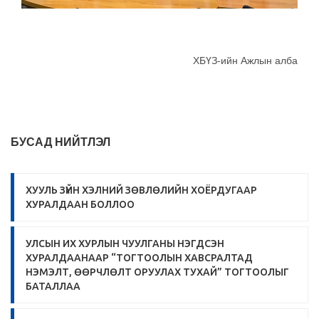
ХБҮЗ-ийн Ажлын алба
БУСАД НИЙТЛЭЛ
ХУУЛЬ ЗҮЙН ХЭЛНИЙ ЗӨВЛӨЛИЙН ХОЁРДУГААР
ХУРАЛДААН БОЛЛОО
УЛСЫН ИХ ХУРЛЫН ЧУУЛГАНЫ НЭГДСЭН
ХУРАЛДААНААР “ТОГТООЛЫН ХАВСРАЛТАД
НЭМЭЛТ, ӨӨРЧЛӨЛТ ОРУУЛАХ ТУХАЙ” ТОГТООЛЫГ
БАТАЛЛАА