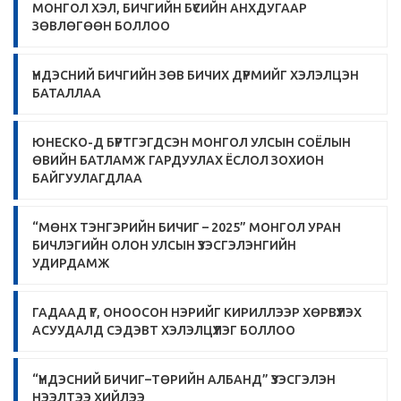
МОНГОЛ ХЭЛ, БИЧГИЙН БҮСИЙН АНХДУГААР
ЗӨВЛӨГӨӨН БОЛЛОО
ҮНДЭСНИЙ БИЧГИЙН ЗӨВ БИЧИХ ДҮРМИЙГ ХЭЛЭЛЦЭН
БАТАЛЛАА
ЮНЕСКО-Д БҮРТГЭГДСЭН МОНГОЛ УЛСЫН СОЁЛЫН
ӨВИЙН БАТЛАМЖ ГАРДУУЛАХ ЁСЛОЛ ЗОХИОН
БАЙГУУЛАГДЛАА
“МӨНХ ТЭНГЭРИЙН БИЧИГ – 2025” МОНГОЛ УРАН
БИЧЛЭГИЙН ОЛОН УЛСЫН ҮЗЭСГЭЛЭНГИЙН
УДИРДАМЖ
ГАДААД ҮГ, ОНООСОН НЭРИЙГ КИРИЛЛЭЭР ХӨРВҮҮЛЭХ
АСУУДАЛД СЭДЭВТ ХЭЛЭЛЦҮҮЛЭГ БОЛЛОО
“ҮНДЭСНИЙ БИЧИГ–ТӨРИЙН АЛБАНД” ҮЗЭСГЭЛЭН
НЭЭЛТЭЭ ХИЙЛЭЭ