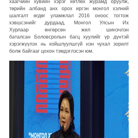
хаагчийн хувийн хэрэг хөтлөх журамд оруулж,
төрийн албанд анх орох иргэн монгол хэлний
шалгалт өгдөг уламжлал 2016 оноос тогтож
хэвшсэнийг дурдаад, Монгол Улсын Их
Хурлаар өнгөрсөн жил шинэчлэн
баталсан Боловсролын багц хуулийг үр дүнтэй
хэрэгжүүлэх нь хойшлуулшгүй нэн чухал зорилт
болж байгааг цохон тэмдэглэсэн юм.