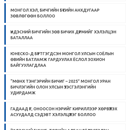
МОНГОЛ ХЭЛ, БИЧГИЙН БҮСИЙН АНХДУГААР
ЗӨВЛӨГӨӨН БОЛЛОО
ҮНДЭСНИЙ БИЧГИЙН ЗӨВ БИЧИХ ДҮРМИЙГ ХЭЛЭЛЦЭН
БАТАЛЛАА
ЮНЕСКО-Д БҮРТГЭГДСЭН МОНГОЛ УЛСЫН СОЁЛЫН
ӨВИЙН БАТЛАМЖ ГАРДУУЛАХ ЁСЛОЛ ЗОХИОН
БАЙГУУЛАГДЛАА
“МӨНХ ТЭНГЭРИЙН БИЧИГ – 2025” МОНГОЛ УРАН
БИЧЛЭГИЙН ОЛОН УЛСЫН ҮЗЭСГЭЛЭНГИЙН
УДИРДАМЖ
ГАДААД ҮГ, ОНООСОН НЭРИЙГ КИРИЛЛЭЭР ХӨРВҮҮЛЭХ
АСУУДАЛД СЭДЭВТ ХЭЛЭЛЦҮҮЛЭГ БОЛЛОО