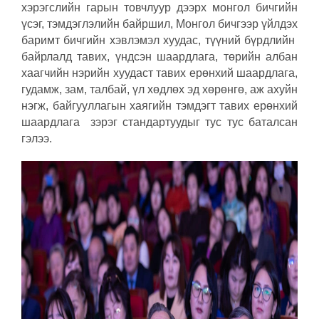
хэрэгслийн гарын товчлуур дээрх монгол бичгийн
үсэг, тэмдэглэлийн байршил, Монгол бичгээр үйлдэх
баримт бичгийн хэвлэмэл хуудас, түүний бүрдлийн
байрлалд тавих, үндсэн шаардлага, төрийн албан
хаагчийн нэрийн хуудаст тавих ерөнхий шаардлага,
гудамж, зам, талбай, үл хөдлөх эд хөрөнгө, аж ахуйн
нэгж, байгууллагын хаягийн тэмдэгт тавих ерөнхий
шаардлага зэрэг стандартуудыг тус тус баталсан
гэлээ.