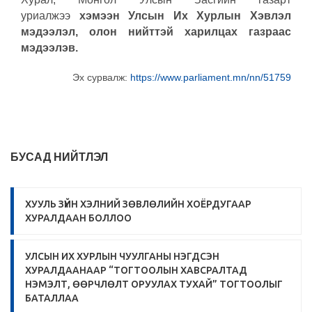
уриалжээ
хэмээн Улсын Их Хурлын Хэвлэл
мэдээлэл, олон нийттэй харилцах газраас
мэдээлэв.
Эх сурвалж:
https://www.parliament.mn/nn/51759
БУСАД НИЙТЛЭЛ
ХУУЛЬ ЗҮЙН ХЭЛНИЙ ЗӨВЛӨЛИЙН ХОЁРДУГААР
ХУРАЛДААН БОЛЛОО
УЛСЫН ИХ ХУРЛЫН ЧУУЛГАНЫ НЭГДСЭН
ХУРАЛДААНААР “ТОГТООЛЫН ХАВСРАЛТАД
НЭМЭЛТ, ӨӨРЧЛӨЛТ ОРУУЛАХ ТУХАЙ” ТОГТООЛЫГ
БАТАЛЛАА