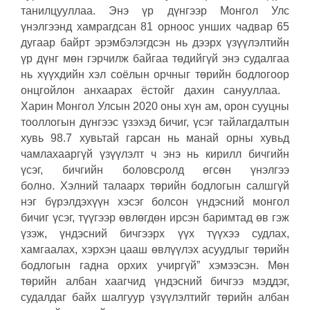
танилцууллаа. Энэ үр дүнгээр Монгол Улс
үнэлгээнд хамрагдсан 81 орноос унших чадвар 65
дугаар байрт эрэмбэлэгдсэн нь дээрх үзүүлэлтийн
үр дүнг мөн гэрчилж байгаа төдийгүй энэ судалгаа
нь хүүхдийн хэл соёлын орчныг төрийн бодлогоор
онцгойлон анхаарах ёстойг дахин санууллаа. ​
Харин Монгол Улсын 2020 оны хүн ам, орон сууцны
тооллогын дүнгээс үзэхэд бичиг, үсэг тайлагдалтын
хувь 98.7 хувьтай гарсан нь манай орны хувьд
чамлахааргүй үзүүлэлт ч энэ нь кирилл бичгийн
үсэг, бичгийн боловсролд өгсөн үнэлгээ
болно. Хэлний талаарх төрийн бодлогын салшгүй
нэг бүрэлдэхүүн хэсэг болсон үндэсний монгол
бичиг үсэг, түүгээр өвлөгдөн ирсэн баримтад өв гэж
үзэж, үндэсний бичгээрх үүх түүхээ судлах,
хамгаалах, хэрхэн цааш өвлүүлэх асуудлыг төрийн
бодлогын гадна орхих учиргүй” хэмээсэн. Мөн
төрийн албан хаагчид үндэсний бичгээ мэддэг,
судалдаг байх шалгуур үзүүлэлтийг төрийн албан