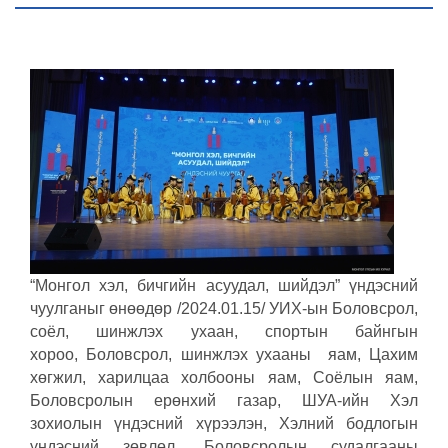
“Монгол хэл, бичгийн асуудал, шийдэл” үндэсний
чуулганыг өнөөдөр /2024.01.15/ УИХ-ын Боловсрол,
соёл, шинжлэх ухаан, спортын байнгын
хороо, Боловсрол, шинжлэх ухааны яам, Цахим
хөгжил, харилцаа холбооны яам, Соёлын яам,
Боловсролын ерөнхий газар, ШУА-ийн Хэл
зохиолын үндэсний хүрээлэн, Хэлний бодлогын
үндэсний зөвлөл, Боловсролын судалгааны