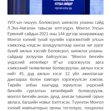
УИХ-ын гишүүн, Боловсрол, шинжлэх ухааны сайд
Л.Энх-Амгалан тавьсан илтгэлдээ, Монгол Улсын
Ерөнхий сайдын 2021 оны 144 дүгээр захирамжаар
Монгол хэлний тухай хуулийн хэрэгжилтийг улсын
хэмжээнд нэгдсэн зохицуулалтаар хангах чиг үүрэг
бүхий ажлын хэсгийг Боловсрол, шинжлэх ухааны
сайдаар ахлуулан байгуулсан. “Монгол бичгийн
үндэсний хөтөлбөрт III”-ыг хэрэгжүүлэх арга
хэмжээний төлөвлөгөөг боловсруулан, ажлын хэсэг
нийт 45, дэд ажлын хэсэг 12 үйл ажиллагааг
дангаараа болон хамтарч хэрэгжүүлсэн хэмээв.
Төрийн албан хаагчдад зориулсан үндэсний
бичгийн сургалтын хөтөлбөрийг боловсруулж,
монгол бичгийн анхан, дунд, ахисан түвшний гарын
авлага, багшийн номыг бэлтгэсэн. Түүнчлэн Монгол
хэлний компьютерын орчны тогтолцоо, тооцоолох