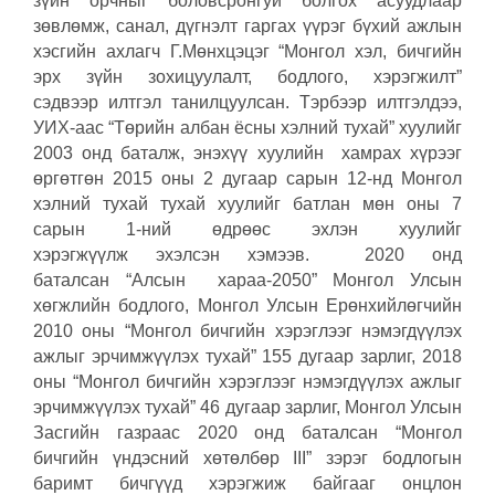
зүйн орчныг боловсронгуй болгох асуудлаар
зөвлөмж, санал, дүгнэлт гаргах үүрэг бүхий ажлын
хэсгийн ахлагч Г.Мөнхцэцэг “Монгол хэл, бичгийн
эрх зүйн зохицуулалт, бодлого, хэрэгжилт”
сэдвээр илтгэл танилцуулсан. Тэрбээр илтгэлдээ,
УИХ-аас “Төрийн албан ёсны хэлний тухай” хуулийг
2003 онд баталж, энэхүү хуулийн хамрах хүрээг
өргөтгөн 2015 оны 2 дугаар сарын 12-нд Монгол
хэлний тухай тухай хуулийг батлан мөн оны 7
сарын 1-ний өдрөөс эхлэн хуулийг
хэрэгжүүлж эхэлсэн хэмээв. 2020 онд
баталсан “Алсын хараа-2050” Монгол Улсын
хөгжлийн бодлого, Монгол Улсын Ерөнхийлөгчийн
2010 оны “Монгол бичгийн хэрэглээг нэмэгдүүлэх
ажлыг эрчимжүүлэх тухай” 155 дугаар зарлиг, 2018
оны “Монгол бичгийн хэрэглээг нэмэгдүүлэх ажлыг
эрчимжүүлэх тухай” 46 дугаар зарлиг, Монгол Улсын
Засгийн газраас 2020 онд баталсан “Монгол
бичгийн үндэсний хөтөлбөр III” зэрэг бодлогын
баримт бичгүүд хэрэгжиж байгааг онцлон