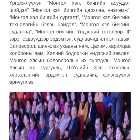
Үргэлжлүүлэн “Монгол хэл, бичгийн асуудал,
шийдэл” “Монгол хэл, бичгийн дархлаа, үнэлэмж”,
“Монгол хэл бичгийн сургалт”, “Монгол хэл бичгийн
технологийн бэлэн байдал”, “Монгол хэл бичгийн
судалгаа”, “Монгол бичгийн Үндэсний хөтөлбөр III”
зэрэг сэдвүүдээр эрдэмтэн, судлаачид илтгэл тавьж,
Боловсрол, шинжлэх ухааны яам, Цахим, харилцаа
холбооны яам, Хэлний бодлогын үндэсний зөвлөл,
Монгол Улсын боловсролын их сургууль, Монгол
Улсын их сургууль, ШУА-ийн Хэл зохиолын
хүрээлэнгийн эрдэмтэн, судлаачид хэлэлцүүлэг
өрнүүллээ.