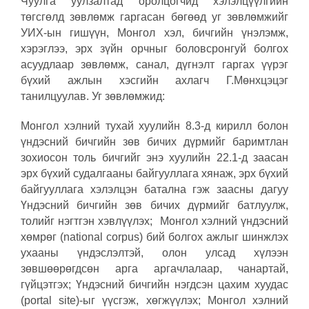
Чуулга уулзалтад оролцогчид хэлэлцүүлгийн
төгсгөлд зөвлөмж гаргасан бөгөөд уг зөвлөмжийг
УИХ-ын гишүүн, Монгол хэл, бичгийн үнэлэмж,
хэрэглээ, эрх зүйн орчныг боловсронгуй болгох
асуудлаар зөвлөмж, санал, дүгнэлт гаргах үүрэг
бүхий ажлын хэсгийн ахлагч Г.Мөнхцэцэг
танилцуулав. Уг зөвлөмжид:
Монгол хэлний тухай хуулийн 8.3-д кирилл болон
үндэсний бичгийн зөв бичих дүрмийг баримтлан
зохиосон толь бичгийг энэ хуулийн 22.1-д заасан
эрх бүхий судалгааны байгууллага хянаж, эрх бүхий
байгууллага хэлэлцэн батална гэж заасны дагуу
Үндэсний бичгийн зөв бичих дүрмийг батлуулж,
толийг нэгтгэн хэвлүүлэх; Монгол хэлний үндэсний
хөмрөг (national сorpus) бий болгох ажлыг шинжлэх
ухааны үндэслэлтэй, олон улсад хүлээн
зөвшөөрөгдсөн арга аргачлалаар, чанартай,
гүйцэтгэх; Үндэсний бичгийн нэгдсэн цахим хуудас
(portal site)-ыг үүсгэж, хөгжүүлэх; Монгол хэлний