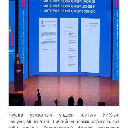
Чуулга уулзалтын үндсэн илтгэгч УИХ-ын
гишүүн, Монгол хэл, бичгийн үнэлэмж, хэрэглээ, эрх