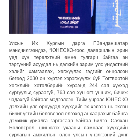
Улсын Их Хурлын дарга Г.Занданшатар
мэндчилгээндээ, “​ЮНЕСКО-гоос даяаршлын эрин
үед хүн төрөлхтний өмнө тулгарч байгаа эн
тэргүүний асуудал нь дэлхийн зарим улс үндэстний
хэлийг хамгаалах, хөгжүүлэх гэдгийг онцолсон
бөгөөд 2030 он хүртэл хэрэгжүүлж буй Тогтвортой
хөгжлийн хөтөлбөрийн хүрээнд 244 сая хүүхэд
сургуульд сураагүй, 763 сая хүн огт уншиж, бичиж
чадахгүй байгааг мэдээлсэн. Тийм учраас ЮНЕСКО
дэлхийн улс орнуудад хүүхдийг эх хэлээр нь эхлэн
бичиг үсгийн боловсрол олгоход анхаарахыг байнга
дэмжиж уриалга гаргасаар байгаа билээ. Саяхан
Боловсрол, шинжлэх ухааны яамнаас хүүхдийн
сурлагын амжилтын олон улсын үнэлгээний дүнг