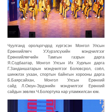
Чуулганд оролцогчдод хүргэсэн Монгол Улсын
Ерөнхийлөгч У.Хүрэлсүхийн мэндчилгээг
Ерөнхийлөгчийн Тамгын газрын дарга
Я.Содбаатар, Монгол Улсын Их Хурлын дарга
Г.Занданшатарын мэндчилгээг Боловсрол, соёл,
шинжлэх ухаан, спортын байнгын хорооны дарга
Б.Баярсайхан, Монгол Улсын Ерөнхий
сайд Л.Оюун-Эрдэнийн мэндчилгээг Ерөнхий
сайдын зөвлөх Ч.Болортуяа нар уламжилсан юм.