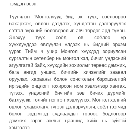
тэмдэглэсэн.
Түүнчлэн “Монголчууд бид эх, түүх, соёлоороо
бахархаж, өвлөн дээдлэх, хүндэтгэн дэлгэрүүлэх
сэтгэл зүрхний боловсролыг авч төрдөг ард түмэн.
Энэхүү түүх соёл, өв соёлоо үр
хүүхдүүддээ өвлүүлэн үлдээх нь бидний эрхэм
үүрэг. Тийм ч учир Монгол хүүхдэд зориулсан
сургалтын хөтөлбөр нь монгол хэл, бичиг, үндэсний
агуулгатай байх, хүүхдийн зохиолыг төрөөс дэмжих,
бага ангид унших, бичгийн хичээлийг заавал
оруулах, харааны болон сонсголын бэрхшээлтэй
иргэдийн онцлогт тохирсон ном хэвлэлээр хангах,
түгээх, үндэсний бичгийн зөв бичих дүрмийг
батлуулж, толийг нэгтгэн хэвлүүлэх, Монгол хэлний
өвлөн уламжлагч, түгээн дэлгэрүүлэгч, соёл тээгчид
болон эрдэмтэд судлаачдыг төрөөс бодлогоор
дэмжих зэрэг ажлыг цаашид хийх нь зүйтэй
хэмээлээ.