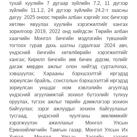
тухай хуулийн 7 дугаар зүйлийн 7.2, 11 дүгээр
зүйлийн 11.1.2, 24 дүгээр зүйлийн 24.2-т заасны
дагуу 2025 оноос төрийн албан хэргийг хос бичгээр
хөтлөн явуулах хуулийн хэрэгжилтийг хангах
зорилгоор 2019, 2022 онд хийгдсэн Төрийн албан
хаагчийн Монгол бичгийн мэдлэгийн түвшнийг
тогтоох гурав дахь шатны судалгааг 2024 авч,
үндэсний бичгийн хөтөлбөрийн хэрэгжилтийг
хангах; Кирилл бичгийн зөв бичих дүрэм, толийг
дагаж мөрдөх ажлыг олон нийтэд сурталчлах,
хэвшүүлэх; Харааны бэрхшээлтэй иргэдэд
зориулсан брайль, сонсголын бэрхшээлтэй иргэдэд
зориулсан уншдаг ном хэвлэлийн агуулгад
үндэсний агууламжтай зохиол бүтээлийг түлхүү
оруулах, түгээх ажлыг төрийн дэмжлэгээр зохион
байгуулах; зэрэг ажлуудыг зохион байгуулахыг
тусгаад, үндэсний чуулганы зөвлөмжийг
хэрэгжүүлэн ажиллахыг Монгол Улсын
Ерөнхийлөгчийн Тамгын газар, Монгол Улсын Их
Хурал, Монгол Улсын Засгийн газарт