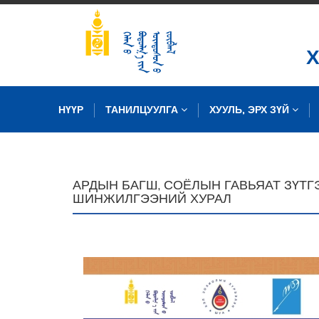
НҮҮР
ТАНИЛЦУУЛГА
ХУУЛЬ, ЭРХ ЗҮЙ
ЗУРГИЙН САН
АРДЫН БАГШ, СОЁЛЫН ГАВЬЯАТ ЗҮТ
ШИНЖИЛГЭЭНИЙ ХУРАЛ