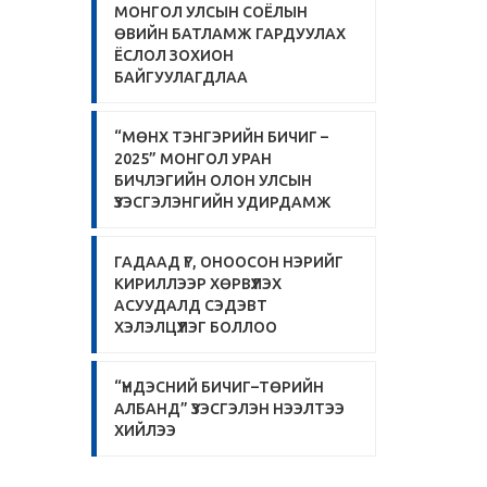
МОНГОЛ УЛСЫН СОЁЛЫН
ӨВИЙН БАТЛАМЖ ГАРДУУЛАХ
ЁСЛОЛ ЗОХИОН
БАЙГУУЛАГДЛАА
“МӨНХ ТЭНГЭРИЙН БИЧИГ –
2025” МОНГОЛ УРАН
БИЧЛЭГИЙН ОЛОН УЛСЫН
ҮЗЭСГЭЛЭНГИЙН УДИРДАМЖ
ГАДААД ҮГ, ОНООСОН НЭРИЙГ
КИРИЛЛЭЭР ХӨРВҮҮЛЭХ
АСУУДАЛД СЭДЭВТ
ХЭЛЭЛЦҮҮЛЭГ БОЛЛОО
“ҮНДЭСНИЙ БИЧИГ–ТӨРИЙН
АЛБАНД” ҮЗЭСГЭЛЭН НЭЭЛТЭЭ
ХИЙЛЭЭ