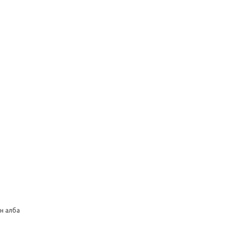
н алба