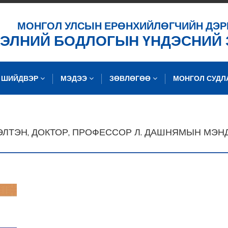
ХАЙХ
МОНГОЛ УЛСЫН ЕРӨНХИЙЛӨГЧИЙН ДЭР
ХЭЛНИЙ БОДЛОГЫН ҮНДЭСНИЙ
ШИЙДВЭР
МЭДЭЭ
ЗӨВЛӨГӨӨ
МОНГОЛ СУД
ГЭЛТЭН, ДОКТОР, ПРОФЕССОР Л. ДАШНЯМЫН МЭ