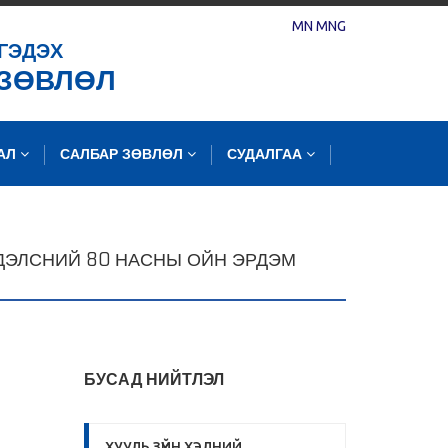
MN
MNG
ГЭДЭХ
 ЗӨВЛӨЛ
ЛАЛ
САЛБАР ЗӨВЛӨЛ
СУДАЛГАА
НДЭЛСНИЙ 80 НАСНЫ ОЙН ЭРДЭМ
БУСАД НИЙТЛЭЛ
ХУУЛЬ ЗҮЙН ХЭЛНИЙ