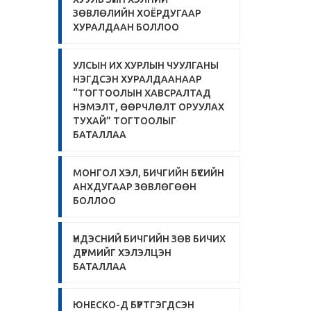
ЗӨВЛӨЛИЙН ХОЁРДУГААР
ХУРАЛДААН БОЛЛОО
УЛСЫН ИХ ХУРЛЫН ЧУУЛГАНЫ
НЭГДСЭН ХУРАЛДААНААР
“ТОГТООЛЫН ХАВСРАЛТАД
НЭМЭЛТ, ӨӨРЧЛӨЛТ ОРУУЛАХ
ТУХАЙ” ТОГТООЛЫГ
БАТАЛЛАА
МОНГОЛ ХЭЛ, БИЧГИЙН БҮСИЙН
АНХДУГААР ЗӨВЛӨГӨӨН
БОЛЛОО
ҮНДЭСНИЙ БИЧГИЙН ЗӨВ БИЧИХ
ДҮРМИЙГ ХЭЛЭЛЦЭН
БАТАЛЛАА
ЮНЕСКО-Д БҮРТГЭГДСЭН