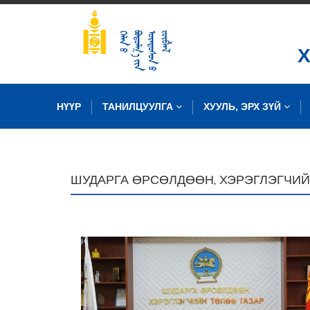
НҮҮР
ТАНИЛЦУУЛГА
ХУУЛЬ, ЭРХ ЗҮЙ
ЗУРГИЙН САН
ШУДАРГА ӨРСӨЛДӨӨН, ХЭРЭГЛЭГЧИЙ