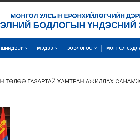
ХАЙХ
МОНГОЛ УЛСЫН ЕРӨНХИЙЛӨГЧИЙН ДЭР
ХЭЛНИЙ БОДЛОГЫН ҮНДЭСНИЙ
ШИЙДВЭР
МЭДЭЭ
ЗӨВЛӨГӨӨ
МОНГОЛ СУД
Н ТӨЛӨӨ ГАЗАРТАЙ ХАМТРАН АЖИЛЛАХ САНАМЖ