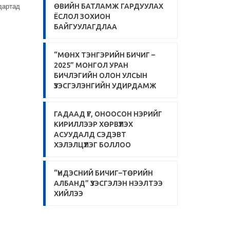
ӨВИЙН БАТЛАМЖ ГАРДУУЛАХ
дартад
ЁСЛОЛ ЗОХИОН
БАЙГУУЛАГДЛАА
“МӨНХ ТЭНГЭРИЙН БИЧИГ –
2025” МОНГОЛ УРАН
БИЧЛЭГИЙН ОЛОН УЛСЫН
ҮЗЭСГЭЛЭНГИЙН УДИРДАМЖ
ГАДААД ҮГ, ОНООСОН НЭРИЙГ
КИРИЛЛЭЭР ХӨРВҮҮЛЭХ
АСУУДАЛД СЭДЭВТ
ХЭЛЭЛЦҮҮЛЭГ БОЛЛОО
“ҮНДЭСНИЙ БИЧИГ–ТӨРИЙН
АЛБАНД” ҮЗЭСГЭЛЭН НЭЭЛТЭЭ
ХИЙЛЭЭ