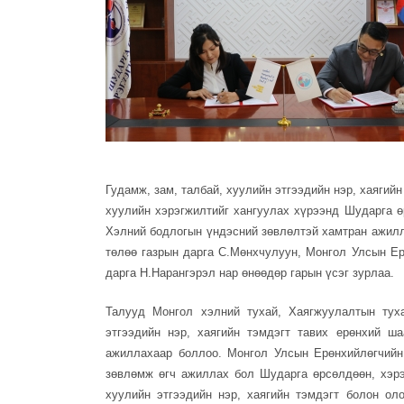
Гудамж, зам, талбай, хуулийн этгээдийн нэр, хаягий
хуулийн хэрэгжилтийг хангуулах хүрээнд Шударга ө
Хэлний бодлогын үндэсний зөвлөлтэй хамтран ажилл
төлөө газрын дарга С.Мөнхчулуун, Монгол Улсын Е
дарга Н.Нарангэрэл нар өнөөдөр гарын үсэг зурлаа.
Талууд Монгол хэлний тухай, Хаягжуулалтын туха
этгээдийн нэр, хаягийн тэмдэгт тавих ерөнхий ш
ажиллахаар боллоо. Монгол Улсын Ерөнхийлөгчийн
зөвлөмж өгч ажиллах бол Шударга өрсөлдөөн, хэрэ
хуулийн этгээдийн нэр, хаягийн тэмдэгт болон ол