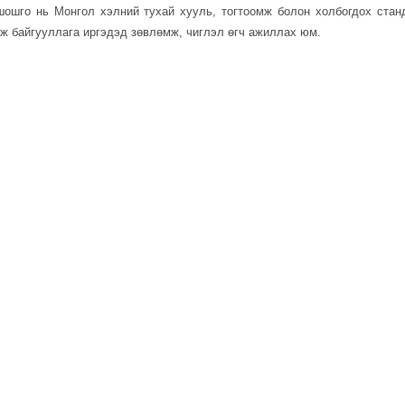
 шошго нь Монгол хэлний тухай хууль, тогтоомж болон холбогдох стан
лж байгууллага иргэдэд зөвлөмж, чиглэл өгч ажиллах юм.