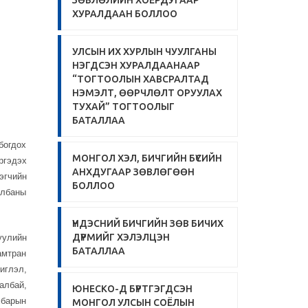
ЗӨВЛӨЛИЙН ХОЁРДУГААР
ХУРАЛДААН БОЛЛОО
УЛСЫН ИХ ХУРЛЫН ЧУУЛГАНЫ
НЭГДСЭН ХУРАЛДААНААР
“ТОГТООЛЫН ХАВСРАЛТАД
НЭМЭЛТ, ӨӨРЧЛӨЛТ ОРУУЛАХ
ТУХАЙ” ТОГТООЛЫГ
БАТАЛЛАА
богдох
МОНГОЛ ХЭЛ, БИЧГИЙН БҮСИЙН
ргэдэх
АНХДУГААР ЗӨВЛӨГӨӨН
эгчийн
БОЛЛОО
албаны
ҮНДЭСНИЙ БИЧГИЙН ЗӨВ БИЧИХ
ДҮРМИЙГ ХЭЛЭЛЦЭН
уулийн
БАТАЛЛАА
амтран
иглэл,
албай,
ЮНЕСКО-Д БҮРТГЭГДСЭН
мбарын
МОНГОЛ УЛСЫН СОЁЛЫН