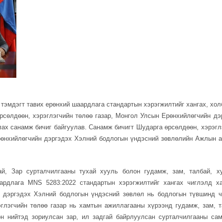
н тэмдэгт тавих ерөнхий шаардлага стандартын хэрэгжилтийг хангах, хол
рсөлдөөн, хэрэглэгчийн төлөө газар, Монгол Улсын Ерөнхийлөгчийн дэ
ах санамж бичиг байгуулав. Санамж бичигт Шударга өрсөлдөөн, хэрэгл
рөнхийлөгчийн дэргэдэх Хэлний бодлогын үндэсний зөвлөлийн Ажлын 
й, Зар сурталчилгааны тухай хууль болон гудамж, зам, талбай, х
аардлага MNS 5283:2022 стандартын хэрэгжилтийг хангах чиглэлд х
 дэргэдэх Хэлний бодлогын үндэсний зөвлөл нь бодлогын түвшинд ч
глэгчийн төлөө газар нь хамтын ажиллагааны хүрээнд гудамж, зам, т
он нийтэд зориулсан зар, ил задгай байрлуулсан сурталчилгааны са