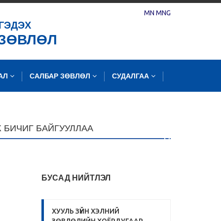
MN
MNG
ГЭДЭХ
 ЗӨВЛӨЛ
ЛАЛ
САЛБАР ЗӨВЛӨЛ
СУДАЛГАА
 БИЧИГ БАЙГУУЛЛАА
БУСАД НИЙТЛЭЛ
ХУУЛЬ ЗҮЙН ХЭЛНИЙ