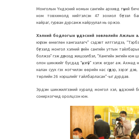
Монголын Үндэсний номын сангийн архивд түүний бичсэ
ном товхимолд нийтэлсэн 47 зохиол бүтээл б
найраг, гурван дурсамж найруулал нь оржээ.
Хэлний бодлогын үндэсний зөвлөлийн Ажлын а
юүгээн өмөглөн хамгаалагч” сэдэвт илтгэлдээ, “Тэрбээр
бүтээлд монгол хэлний үгийн сангийн утгын тайлбарыг
болжээ" гэж дүгнээд жишээлбэл, “Хамгийн энгийн юм шиг
олон шинжийг бусдад “үнэгүй” хэлж өгдөг аж. Ахмад нь
налан суух гэх мэтчилэн өөрийн нас сүүдэр, зэрэг дэв,
төрлийн 26 нэршлийг тайлбарласан”-ыг дурдав.
Эрдэм шинжилгээний хуралд монгол хэл, үндэсний бичи
сонирхогчид оролцсон юм.