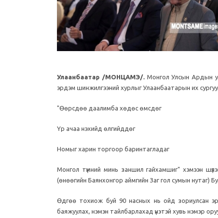
Улаанбаатар /МОНЦАМЭ/.
Монгол Улсын Ардын ур
эрдэм шинжилгээний хурлыг Улаанбаатарын их сургуу
"Өөрсдөө даалимба хөдөс өмсдөг
Үр ачаа нэхийд өлгийддөг
Номыг харин торгоор баринтагладаг
Монгол түмний минь заншил гайхамшиг" хэмээн шүл
(өнөөгийн Баянхонгор аймгийн Заг гол сумын нутаг) 
Өдгөө тохиож буй 90 насных нь ойд зориулсан эрдэ
баяжуулах, нэмэн тайлбарлахад үнэтэй хувь нэмэр ор