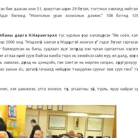
н бие даасан ном 51, ариутган шүүсэн 29 бүтээл, тогтмол хэвлэлд нийтэл
айдаг бөгөөд "Монголын уран зохиолын дээжис” 108 ботид 129
лбаны дарга Н.Нарангэрэл
тус хурлын үеэр хэлэлцүүлсэн “Өв соёл, хэ
 2000 онд “Мэдэхгүй хангал үг Мэдүүштэй монгол үг” гэдэг бүтээл гаргасан.
 баяжуулсан нь багш, судлаач эцэг эхчүүдэд нэн чухал сургалтын хэрэглэ
 атлаа хүний сууж байгаа намба төрх нь эзнийхээ сайн муу, ил далд, эрүүл
 завилах, дүүмэд нь цомцойх, гэм зэмтэн нь мөргөн сөгдөх, зүдүү турхру
 ах захын ёс, аргагүй гачаалд нийцүүлэн таацуулан суухыг зөв суух гэнэ” г
г, хэл шинжлэл, утга зохиол, түүх, угсаатны зүй, тууль, яруу найраг с