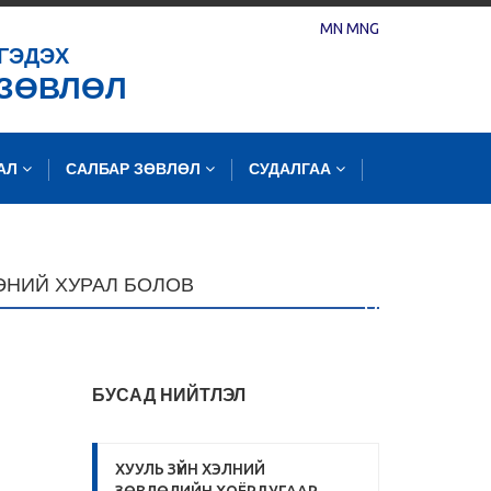
MN
MNG
ГЭДЭХ
 ЗӨВЛӨЛ
ЛАЛ
САЛБАР ЗӨВЛӨЛ
СУДАЛГАА
ЭНИЙ ХУРАЛ БОЛОВ
БУСАД НИЙТЛЭЛ
ХУУЛЬ ЗҮЙН ХЭЛНИЙ