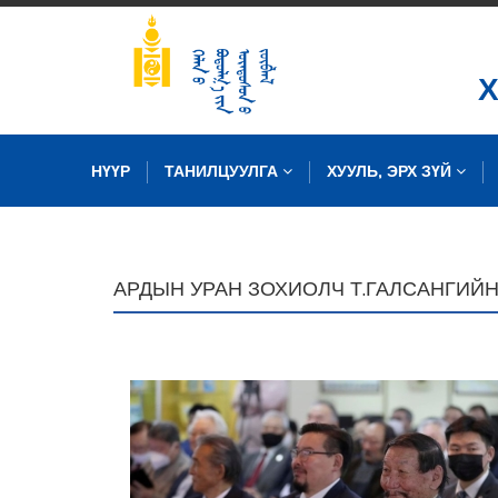
НҮҮР
ТАНИЛЦУУЛГА
ХУУЛЬ, ЭРХ ЗҮЙ
ЗУРГИЙН САН
АРДЫН УРАН ЗОХИОЛЧ Т.ГАЛСАНГИЙ