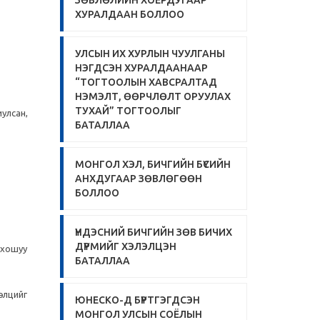
ЗӨВЛӨЛИЙН ХОЁРДУГААР
ХУРАЛДААН БОЛЛОО
УЛСЫН ИХ ХУРЛЫН ЧУУЛГАНЫ
НЭГДСЭН ХУРАЛДААНААР
“ТОГТООЛЫН ХАВСРАЛТАД
НЭМЭЛТ, ӨӨРЧЛӨЛТ ОРУУЛАХ
ТУХАЙ” ТОГТООЛЫГ
улсан,
БАТАЛЛАА
МОНГОЛ ХЭЛ, БИЧГИЙН БҮСИЙН
АНХДУГААР ЗӨВЛӨГӨӨН
БОЛЛОО
ҮНДЭСНИЙ БИЧГИЙН ЗӨВ БИЧИХ
ДҮРМИЙГ ХЭЛЭЛЦЭН
 хошуу
БАТАЛЛАА
элцийг
ЮНЕСКО-Д БҮРТГЭГДСЭН
МОНГОЛ УЛСЫН СОЁЛЫН