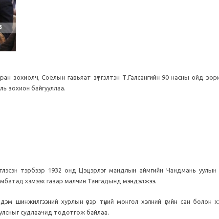
ан зохиолч, Соёлын гавьяат зүтгэлтэн Т.Галсангийн 90 насны ойд зори
ль зохион байгууллаа.
эглэсэн тэрбээр 1932 онд Цэцэрлэг мандлын аймгийн Чандмань уулын
Бумбатад хэмээх газар малчин Тангадынд мэндэлжээ.
м шинжилгээний хурлын үеэр түүний монгол хэлний үгийн сан болон х
уулсныг судлаачид тодотгож байлаа.