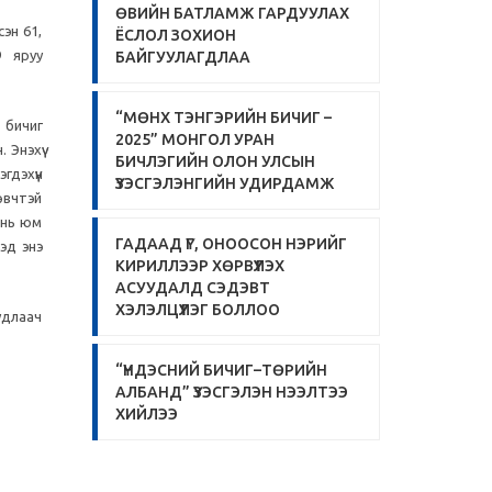
ӨВИЙН БАТЛАМЖ ГАРДУУЛАХ
сэн 61,
ЁСЛОЛ ЗОХИОН
 яруу
БАЙГУУЛАГДЛАА
“МӨНХ ТЭНГЭРИЙН БИЧИГ –
л бичиг
2025” МОНГОЛ УРАН
 Энэхүү
БИЧЛЭГИЙН ОЛОН УЛСЫН
гдэхүүн
ҮЗЭСГЭЛЭНГИЙН УДИРДАМЖ
 өвчтэй
у нь юм
ГАДААД ҮГ, ОНООСОН НЭРИЙГ
ээд энэ
КИРИЛЛЭЭР ХӨРВҮҮЛЭХ
АСУУДАЛД СЭДЭВТ
ХЭЛЭЛЦҮҮЛЭГ БОЛЛОО
удлаач
“ҮНДЭСНИЙ БИЧИГ–ТӨРИЙН
АЛБАНД” ҮЗЭСГЭЛЭН НЭЭЛТЭЭ
ХИЙЛЭЭ