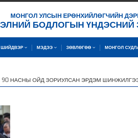
ХАЙХ
МОНГОЛ УЛСЫН ЕРӨНХИЙЛӨГЧИЙН ДЭР
ХЭЛНИЙ БОДЛОГЫН ҮНДЭСНИЙ
ШИЙДВЭР
МЭДЭЭ
ЗӨВЛӨГӨӨ
МОНГОЛ СУД
Н 90 НАСНЫ ОЙД ЗОРИУЛСАН ЭРДЭМ ШИНЖИЛГЭ