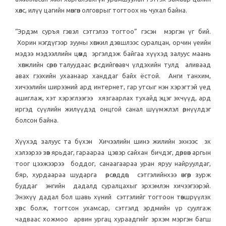
хөлс, илүү цагийн мөнгөн олговрыг тогтоох нь чухал байна.
“Эрдэм суръя гэвэл сэтгэлээ тогтоо” гэсэн мэргэн үг бий.
Хорин нэгдүгээр зууны хөгжил дэвшлээс суралцан, орчин үеийн
мэдээ мэдээллийн цөмд эргэлдэж байгаа хүүхэд залуус маань
хөгжлийн сөрөг талуудаас өөрсдийгөө авч үлдэхийн тулд аливаад
авах гээхийн ухаанаар ханддаг байх ёстой. Анги танхим,
хичээлийн ширээний ард интернет, гар утсыг нэн хэрэгтэй үед
ашиглаж, хэт хэрэглээгээ хязгаарлах тухайд эцэг эхчүүд, ард
иргэд сүүлийн жилүүдэд онцгой санал шүүмжлэл өрнүүлдэг
болсон байна.
Хүүхэд залуус та бүхэн Хичээлийн шинэ жилийн эхнээс эх
хэлээрээ зөв ярьдаг, гараараа цэвэр сайхан бичдэг, дөрвөн аргын
тоог цээжээрээ боддог, санаагаараа уран яруу найруулдаг,
бяр, хурдаараа шударга өрсөлддөг, сэтгэлийнхээ өнгөөр зурж
буддаг энгийн дадалд суралцахыг эрхэмлэн хичээгээрэй.
Энэхүү дадал бол шавь хүний сэтгэлийг тогтоон төвшрүүлэх
хөрс болж, тогтсон ухамсар, сэтгэлд эрдмийн үр суулгаж
чадваас хожмоо арвин ургац хураадгийг эрхэм мэргэн багш