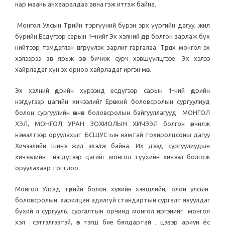
нар маань анхааралдаа авна гэж итгэж байна.
Монгол Улсын Төрийн тэргүүний бүрэн эрх үүргийн дагуу, жил
бүрийн Есдүгээр сарын 1–нийг Эх хэлний өдөр болгон зарлаж бүх
нийтээр тэмдэглэн өнгөрүүлэх зарлиг гаргалаа. Төрөлх монгол эх
хэлээрээ зөв ярьж зөв бичиж сурч хэвшүүлцгээе. Эх хэлээ
хайрладаг хүн эх орноо хайрладаг иргэн мөн.
Эх хэлний өдрийн хүрээнд есдүгээр сарын 1-ний өдрийн
нэгдүгээр цагийн хичээлийг Ерөнхий боловсролын сургуулиуд
болон сургуулийн өмнөх боловсролын байгууллагууд МОНГОЛ
ХЭЛ, МОНГОЛ УРАН ЗОХИОЛЫН ХИЧЭЭЛ болгон өөрчилж
нэмэлтээр оруулахыг БСШУС-ын яамтай тохиролцсоны дагуу
Хичээлийн шинэ жил эхэлж байна. Их дээд сургуулиудын
хичээлийн нэгдүгээр цагийг монгол түүхийн хичээл болгож
оруулахаар тогтлоо.
Монгол Улсад төрийн болон хувийн хэвшлийн, олон улсын
боловсролын харилцан адилгүй стандартын сургалт явуулдаг
бүхий л сургууль, сургалтын орчинд монгол иргэнийг монгол
хэл сэтгэлгээтэй, өв тэгш бие бялдартай , цэвэр ариун ёс