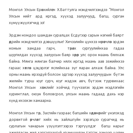
Монгол Улсын Ерөнхийлөгч Х.Баттулга мэндчилгээндээ “Монгол
Улсын нийт ард иргэд, хүүхэд залуучууд, багш, сурган
хүмүүжүүлэгчид ээ!
Эрдэм номдоо шамдан суралцах Есдүгээр сарын нэгний баярт
өдрийн мэндчилгээ дэвшүүлье! Хичээлийн цүнхээ мөрөвчлөн эрдэм
номын замдаа гарч, төрөлх сургуулийнхаа гадаа
шуугилдах хүүхэд залуусын баяр хөөрөөр улс орон маань бялхаж
байна. Мянга мянган балчир нялх иргэд маань аав ээжийнхээ
гараас хөтлөн цэцэрлэг яслийнхаа зүг яаран алхаж байна. Улс
орны маань ирээдүй болсон эдгээр хүүхэд залуучуудын бүтэн
жилийн турш юуг сурч, юуг мэдэж авч, бүтээж туурвихаас
Монгол Улсын хөгжлийг хойчид түүчээлэх эрдэм мэдлэгийн
хуримтлал, оюун боловсрол, улсын маань гадаад дахь нэр
хүнд ихээхэн хамаарна.
Монгол Улсын төр, Засгийн газраас багшийн хөдөлмөрийг үнэлэхэд
дорвитой өөрчлөлт хийх нь зайлшгүйн зэрэгцээ сурагчид нь
сурлагын чанарын үзүүлэлтээрээ тэргүүлдэг багш нарыг
ажилласан жил харгалзахгүй урамшуулан тэтгэх замаар цалин