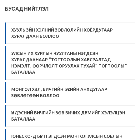
БУСАД НИЙТЛЭЛ
ХУУЛЬ ЗҮЙН ХЭЛНИЙ ЗӨВЛӨЛИЙН ХОЁРДУГААР
ХУРАЛДААН БОЛЛОО
УЛСЫН ИХ ХУРЛЫН ЧУУЛГАНЫ НЭГДСЭН
ХУРАЛДААНААР “ТОГТООЛЫН ХАВСРАЛТАД
НЭМЭЛТ, ӨӨРЧЛӨЛТ ОРУУЛАХ ТУХАЙ” ТОГТООЛЫГ
БАТАЛЛАА
МОНГОЛ ХЭЛ, БИЧГИЙН БҮСИЙН АНХДУГААР
ЗӨВЛӨГӨӨН БОЛЛОО
ҮНДЭСНИЙ БИЧГИЙН ЗӨВ БИЧИХ ДҮРМИЙГ ХЭЛЭЛЦЭН
БАТАЛЛАА
ЮНЕСКО-Д БҮРТГЭГДСЭН МОНГОЛ УЛСЫН СОЁЛЫН