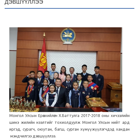
ДЭВШҮҮЛЛЭЭ
Монгол Улсын Ерөнхийлөгч Х.Баттулга 2017-2018 оны хичээлийн
шинэ жилийн нээлтийг тохиолдуулж Монгол Улсын нийт ард
иргэд, сурагч, оюутан, багш, сурган хүмүүжүүлэгчдэд хандан
мэндчилгээ дэвшүүллээ.