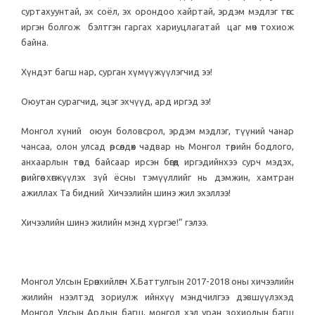
суртахуунтай, эх соёл, эх орондоо хайртай, эрдэм мэдлэг төгс
иргэн болгож бэлтгэн гаргах хариуцлагатай цаг мөч тохиож
байна.
Хүндэт багш нар, сурган хүмүүжүүлэгчид ээ!
Оюутан сурагчид, эцэг эхчүүд, ард иргэд ээ!
Монгол хүний оюун боловсрол, эрдэм мэдлэг, түүний чанар
чансаа, олон улсад өрсөлдөх чадвар нь Монгол төрийн бодлого,
анхаарлын төвд байсаар ирсэн бөгөөд иргэдийнхээ сурч мэдэх,
өөрийгөө хөгжүүлэх зүй ёсны тэмүүллийг нь дэмжин, хамтран
ажиллах Та бидний Хичээлийн шинэ жил эхэллээ!
Хичээлийн шинэ жилийн мэнд хүргэе!” гэлээ.
Монгол Улсын Ерөнхийлөгч Х.Баттулгын 2017-2018 оны хичээлийн
жилийн нээлтэд зориулж ийнхүү мэндчилгээ дэвшүүлэхэд
Монгол Улсын Ардын багш, монгол хэл уран зохиолын багш