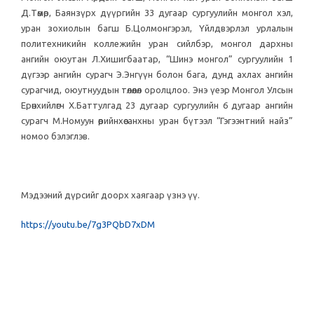
Д.Төмөр, Баянзүрх дүүргийн 33 дугаар сургуулийн монгол хэл,
уран зохиолын багш Б.Цолмонгэрэл, Үйлдвэрлэл урлалын
политехникийн коллежийн уран сийлбэр, монгол дархны
ангийн оюутан Л.Хишигбаатар, “Шинэ монгол” сургуулийн 1
дүгээр ангийн сурагч Э.Энгүүн болон бага, дунд ахлах ангийн
сурагчид, оюутнуудын төлөөлөл оролцлоо. Энэ үеэр Монгол Улсын
Ерөнхийлөгч Х.Баттулгад 23 дугаар сургуулийн 6 дугаар ангийн
сурагч М.Номуун өөрийнхөө анхны уран бүтээл “Гэгээнтний найз”
номоо бэлэглэв.
Мэдээний дүрсийг доорх хаягаар үзнэ үү.
https://youtu.be/7g3PQbD7xDM