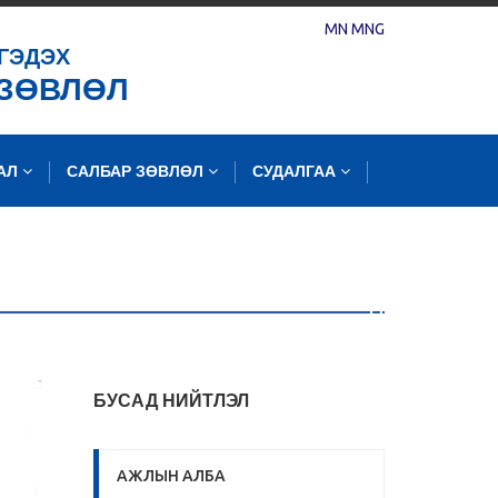
MN
MNG
ГЭДЭХ
 ЗӨВЛӨЛ
ЛАЛ
САЛБАР ЗӨВЛӨЛ
СУДАЛГАА
БУСАД НИЙТЛЭЛ
АЖЛЫН АЛБА