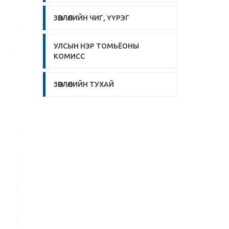
ЗӨВЛӨЛИЙН ЧИГ, ҮҮРЭГ
УЛСЫН НЭР ТОМЬЁОНЫ
КОМИСС
ЗӨВЛӨЛИЙН ТУХАЙ