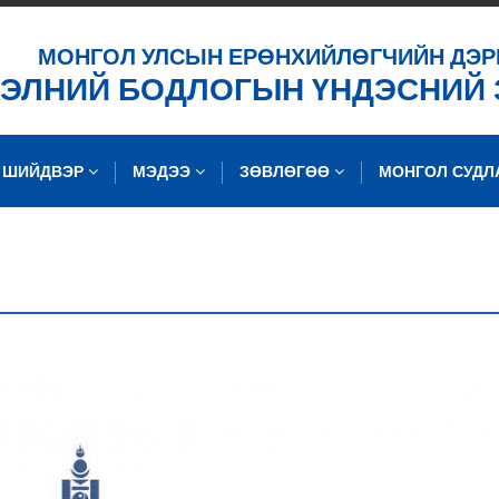
ХАЙХ
МОНГОЛ УЛСЫН ЕРӨНХИЙЛӨГЧИЙН ДЭР
ХЭЛНИЙ БОДЛОГЫН ҮНДЭСНИЙ
ШИЙДВЭР
МЭДЭЭ
ЗӨВЛӨГӨӨ
МОНГОЛ СУД