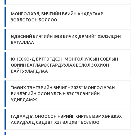
МОНГОЛ ХЭЛ, БИЧГИЙН БҮСИЙН АНХДУГААР
ЗӨВЛӨГӨӨН БОЛЛОО
ҮНДЭСНИЙ БИЧГИЙН ЗӨВ БИЧИХ ДҮРМИЙГ ХЭЛЭЛЦЭН
БАТАЛЛАА
ЮНЕСКО-Д БҮРТГЭГДСЭН МОНГОЛ УЛСЫН СОЁЛЫН
ӨВИЙН БАТЛАМЖ ГАРДУУЛАХ ЁСЛОЛ ЗОХИОН
БАЙГУУЛАГДЛАА
“МӨНХ ТЭНГЭРИЙН БИЧИГ – 2025” МОНГОЛ УРАН
БИЧЛЭГИЙН ОЛОН УЛСЫН ҮЗЭСГЭЛЭНГИЙН
УДИРДАМЖ
ГАДААД ҮГ, ОНООСОН НЭРИЙГ КИРИЛЛЭЭР ХӨРВҮҮЛЭХ
АСУУДАЛД СЭДЭВТ ХЭЛЭЛЦҮҮЛЭГ БОЛЛОО