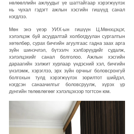
нөлөөллийн ажлуудыг үе шаттайгаар хэрэгжүүлэх
нь чухал гэдэгт ажлын хэсгийн гишүүд санал
нэгдлээ.
Мөн энэ үеэр УИХ-ын гишүүн Ц.Мөнхцэцэг,
хэлэлцэж буй асуудалтай холбогдуулан сургалтын
хөтөлбөр, сурах бичгийн агуулгаас гадна заах арга
зүйн шинэчлэл, бүтээлч хэлбэрүүдийг судалж,
хэлэлцэхийг санал болголоо. Ажлын хэсгийн
дараагийн ээлжит хурлаар үндэсний хэл, бичгийн
үнэлэмж, хэрэглээ, эрх зүйн орчныг боловсронгуй
болгохын тулд хэрэгжүүлэх зорилтот шийдэл,
нэгдсэн санаачилгыг боловсруулж, хүрэх үр
дүнгийн төлөвлөгөөг хэлэлцэхээр тогтсон юм.