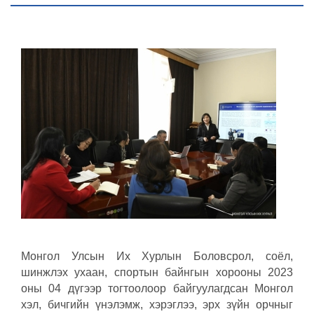
Монгол Улсын Их Хурлын Боловсрол, соёл,
шинжлэх ухаан, спортын байнгын хорооны 2023
оны 04 дүгээр тогтоолоор байгуулагдсан Монгол
хэл, бичгийн үнэлэмж, хэрэглээ, эрх зүйн орчныг