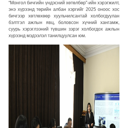
“Монгол бичгийн үндэсний хөтөлбөр”-ийн хэрэгжилт,
энэ хүрээнд төрийн албан хэргийг 2025 оноос хос
бичгээр хөтлөхөөр хуульчилсантай холбогдуулан
бэлтгэл ажлын явц, боловсон хүчний хангамж,
суурь хэрэглээний түвшин зэрэг холбогдох ажлын
хүрээнд мэдээлэл танилцуулсан юм.