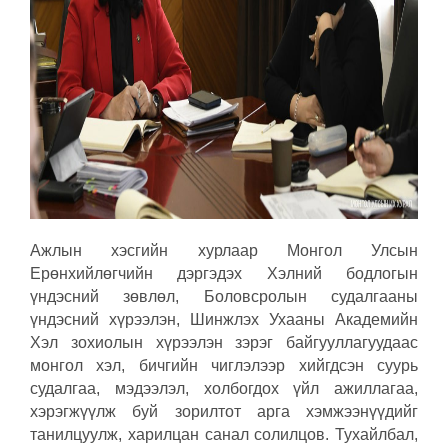
Ажлын хэсгийн хурлаар Монгол Улсын
Ерөнхийлөгчийн дэргэдэх Хэлний бодлогын
үндэсний зөвлөл, Боловсролын судалгааны
үндэсний хүрээлэн, Шинжлэх Ухааны Академийн
Хэл зохиолын хүрээлэн зэрэг байгууллагуудаас
монгол хэл, бичгийн чиглэлээр хийгдсэн суурь
судалгаа, мэдээлэл, холбогдох үйл ажиллагаа,
хэрэгжүүлж буй зорилтот арга хэмжээнүүдийг
танилцуулж, харилцан санал солилцов. Тухайлбал,