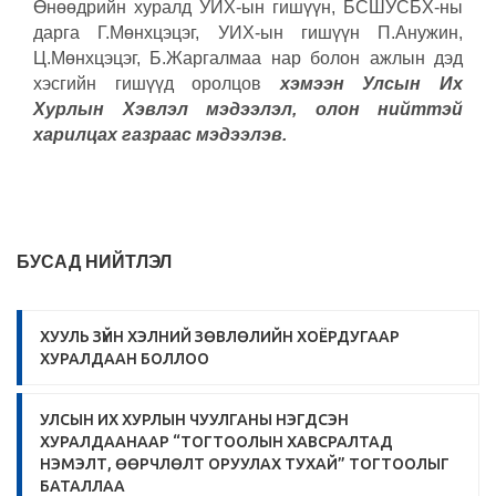
Өнөөдрийн хуралд УИХ-ын гишүүн, БСШУСБХ-ны
дарга Г.Мөнхцэцэг, УИХ-ын гишүүн П.Анужин,
Ц.Мөнхцэцэг, Б.Жаргалмаа нар болон ажлын дэд
хэсгийн гишүүд оролцов
хэмээн Улсын Их
Хурлын Хэвлэл мэдээлэл, олон нийттэй
харилцах газраас мэдээлэв.
БУСАД НИЙТЛЭЛ
ХУУЛЬ ЗҮЙН ХЭЛНИЙ ЗӨВЛӨЛИЙН ХОЁРДУГААР
ХУРАЛДААН БОЛЛОО
УЛСЫН ИХ ХУРЛЫН ЧУУЛГАНЫ НЭГДСЭН
ХУРАЛДААНААР “ТОГТООЛЫН ХАВСРАЛТАД
НЭМЭЛТ, ӨӨРЧЛӨЛТ ОРУУЛАХ ТУХАЙ” ТОГТООЛЫГ
БАТАЛЛАА