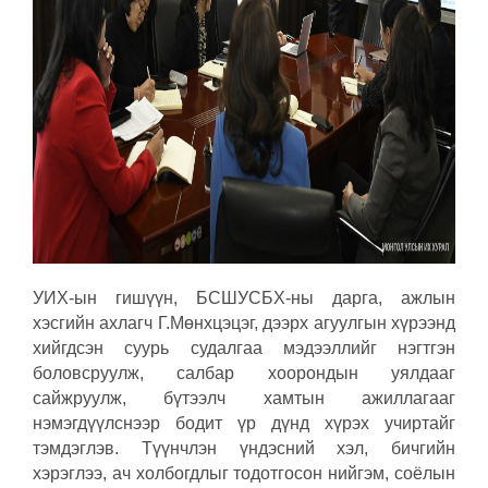
УИХ-ын гишүүн, БСШУСБХ-ны дарга, ажлын
хэсгийн ахлагч Г.Мөнхцэцэг, дээрх агуулгын хүрээнд
хийгдсэн суурь судалгаа мэдээллийг нэгтгэн
боловсруулж, салбар хоорондын уялдааг
сайжруулж, бүтээлч хамтын ажиллагааг
нэмэгдүүлснээр бодит үр дүнд хүрэх учиртайг
тэмдэглэв. Түүнчлэн үндэсний хэл, бичгийн
хэрэглээ, ач холбогдлыг тодотгосон нийгэм, соёлын