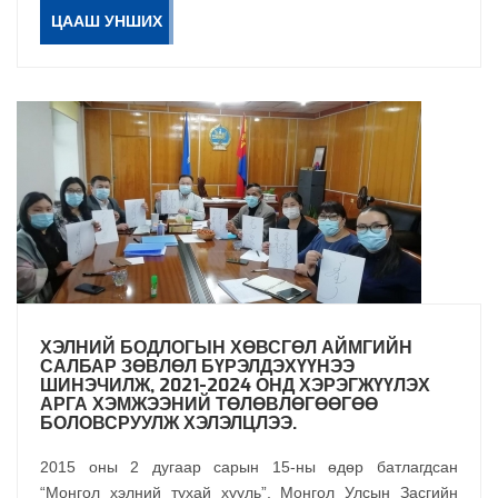
ЦААШ УНШИХ
ХЭЛНИЙ БОДЛОГЫН ХӨВСГӨЛ АЙМГИЙН
САЛБАР ЗӨВЛӨЛ БҮРЭЛДЭХҮҮНЭЭ
ШИНЭЧИЛЖ, 2021-2024 ОНД ХЭРЭГЖҮҮЛЭХ
АРГА ХЭМЖЭЭНИЙ ТӨЛӨВЛӨГӨӨГӨӨ
БОЛОВСРУУЛЖ ХЭЛЭЛЦЛЭЭ.
2015 оны 2 дугаар сарын 15-ны өдөр батлагдсан
“Монгол хэлний тухай хууль”, Монгол Улсын Засгийн