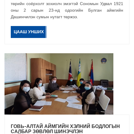
төрийн соёрхолт зохиолч эмэгтэй Сономын Удвал 1921
оны 2 сарын 23-нд одоогийн Булган аймгийн
Дашинчилэн сумын нутагт төржээ.
ЦААШ УНШИХ
ГОВЬ-АЛТАЙ АЙМГИЙН ХЭЛНИЙ БОДЛОГЫН
САЛБАР ЗӨВЛӨЛ ШИНЭЧЛЭН