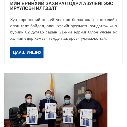
ИЙН ЕРӨНХИЙ ЗАХИРАЛ ОДРИ АЗУЛЕЙГЭЭС
ИРҮҮЛСЭН ИЛГЭЭЛТ
Хүн төрөлхтний хосгүй үнэт өв болох хэл шинжлэлийн
олон талт байдал, олон хэлийг эрхэмлэн хүндэтгэж жил
бүрийн 02 дугаар сарын 21-ний өдрийг Олон улсын эх
хэлний өдөр хэмээн тэмдэглэж ирсэн уламжлалтай.
ЦААШ УНШИХ