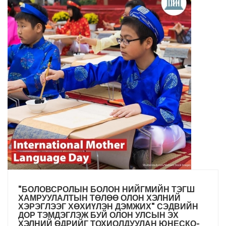
"БОЛОВСРОЛЫН БОЛОН НИЙГМИЙН ТЭГШ
ХАМРУУЛАЛТЫН ТӨЛӨӨ ОЛОН ХЭЛНИЙ
ХЭРЭГЛЭЭГ ХӨХИҮЛЭН ДЭМЖИХ" СЭДВИЙН
ДОР ТЭМДЭГЛЭЖ БУЙ ОЛОН УЛСЫН ЭХ
ХЭЛНИЙ ӨДРИЙГ ТОХИОЛДУУЛАН ЮНЕСКО-