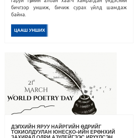
гаруй төрийн албан хаагч хамрагдан үндэсний
бичгээр уншиж, бичиж сурах үйлд шамдаж
байна.
ЦААШ УНШИХ
ДЭЛХИЙН ЯРУУ НАЙРГИЙН ӨДРИЙГ
ТОХИОЛДУУЛАН ЮНЕСКО-ИЙН ЕРӨНХИЙ
ЗАХИРАЛ ОДРИ АЗУЛЕЙГЭЭС ИРҮҮЛСЭН