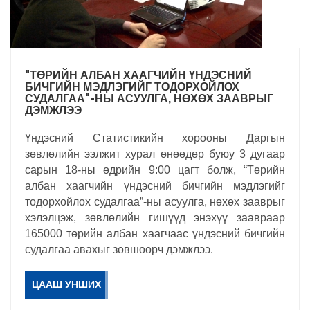
"ТӨРИЙН АЛБАН ХААГЧИЙН ҮНДЭСНИЙ
БИЧГИЙН МЭДЛЭГИЙГ ТОДОРХОЙЛОХ
СУДАЛГАА"-НЫ АСУУЛГА, НӨХӨХ ЗААВРЫГ
ДЭМЖЛЭЭ
Үндэсний Статистикийн хорооны Даргын
зөвлөлийн ээлжит хурал өнөөдөр буюу 3 дугаар
сарын 18-ны өдрийн 9:00 цагт болж, “Төрийн
албан хаагчийн үндэсний бичгийн мэдлэгийг
тодорхойлох судалгаа”-ны асуулга, нөхөх зааврыг
хэлэлцэж, зөвлөлийн гишүүд энэхүү заавраар
165000 төрийн албан хаагчаас үндэсний бичгийн
судалгаа авахыг зөвшөөрч дэмжлээ.
ЦААШ УНШИХ