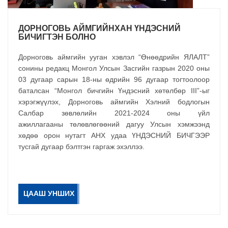
ДОРНОГОВЬ АЙМГИЙНХАН ҮНДЭСНИЙ
БИЧИГТЭН БОЛНО
Дорноговь аймгийн ууган хэвлэл “Өнөөдрийн ЯЛАЛТ”
сонины редакц Монгол Улсын Засгийн газрын 2020 оны
03 дугаар сарын 18-ны өдрийн 96 дугаар тогтоолоор
баталсан “Монгол бичгийн Үндэсний хөтөлбөр III”-ыг
хэрэгжүүлэх, Дорноговь аймгийн Хэлний бодлогын
Салбар зөвлөлийн 2021-2024 оны үйл
ажиллагааны төлөвлөгөөний дагуу Улсын хэмжээнд
хөдөө орон нутагт АНХ удаа ҮНДЭСНИЙ БИЧГЭЭР
тусгай дугаар бэлтгэн гаргаж эхэллээ.
ЦААШ УНШИХ