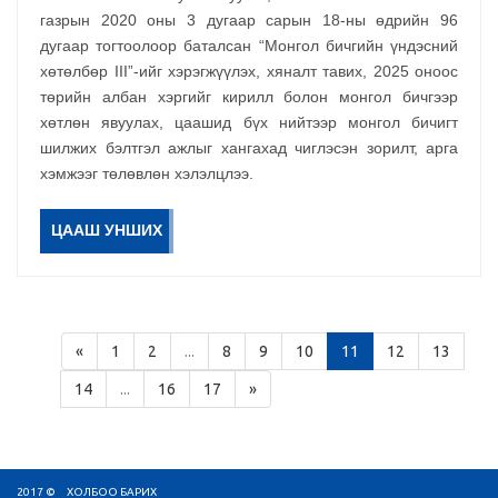
газрын 2020 оны 3 дугаар сарын 18-ны өдрийн 96
дугаар тогтоолоор баталсан “Монгол бичгийн үндэсний
хөтөлбөр III”-ийг хэрэгжүүлэх, хяналт тавих, 2025 оноос
төрийн албан хэргийг кирилл болон монгол бичгээр
хөтлөн явуулах, цаашид бүх нийтээр монгол бичигт
шилжих бэлтгэл ажлыг хангахад чиглэсэн зорилт, арга
хэмжээг төлөвлөн хэлэлцлээ.
ЦААШ УНШИХ
«
1
2
...
8
9
10
11
12
13
14
...
16
17
»
2017 ©
ХОЛБОО БАРИХ