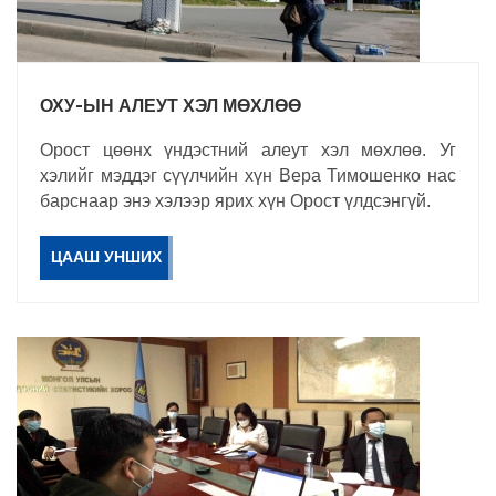
ОХУ-ЫН АЛЕУТ ХЭЛ МӨХЛӨӨ
Орост цөөнх үндэстний алеут хэл мөхлөө. Уг
хэлийг мэддэг сүүлчийн хүн Вера Тимошенко нас
барснаар энэ хэлээр ярих хүн Орост үлдсэнгүй.
ЦААШ УНШИХ