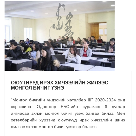
ОЮУТНУУД ИРЭХ ХИЧЭЭЛИЙН ЖИЛЭЭС
МОНГОЛ БИЧИГ ҮЗНЭ
“Монгол бичгийн үндэсний хөтөлбөр III” 2020-2024 онд
хэрэгжинэ. Одоогоор ЕБС-ийн сурагчид 6 дугаар
ангиасаа эхлэн монгол бичиг үзэж байгаа билээ. Мөн
хөтөлбөрийн хүрээнд оюутнууд ирэх хичээлийн шинэ
жилээс эхлэн монгол бичиг үзэхээр болжээ.