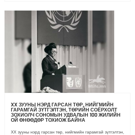
XX ЗУУНЫ НЭРД ГАРСАН ТӨР, НИЙГМИЙН
ГАРАМГАЙ ЗҮТГЭЛТЭН, ТӨРИЙН СОЁРХОЛТ
ЗОХИОЛЧ СОНОМЫН УДВАЛЫН 100 ЖИЛИЙН
ОЙ ӨНӨӨДӨР ТОХИОЖ БАЙНА
XX зууны нэрд гарсан төр, нийгмийн гарамгай зүтгэлтэн,