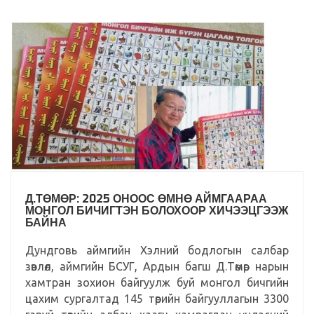
Д.ТӨМӨР: 2025 ОНООС ӨМНӨ АЙМГААРАА
МОНГОЛ БИЧИГТЭН БОЛОХООР ХИЧЭЭЦГЭЭЖ
БАЙНА
Дундговь аймгийн Хэлний бодлогын салбар
зөвлөл, аймгийн БСУГ, Ардын багш Д.Төмөр нарын
хамтран зохион байгуулж буй монгол бичгийн
цахим сургалтад 145 төрийн байгууллагын 3300