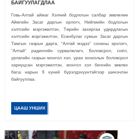
БАЙГУУЛАГДЛАА
Говь-Алтай аймаг Хэлний бодлогын салбар зөвлөлөө
Аймгийн Засаг даргын орлогч, Нийгмийн бодлогын
хэлтсийн мэргэжилтэн, Төрийн захиргаа удирдлагын
хэлтсийн мэргэжилтэн, Есөнбулаг сумын Засаг даргын
Тамгын газрын дарга, “Алтай мэдээ” сонины эрхлэгч,
“Алтай” радиогийн сурвалжлагч, Боловсрол, соёл,
урлагийн газрын монгол хэл, уран зохиолын боловсрол
хариуцсан мэргэжилтэн, монгол хэл бичгийн зөвлөх
багш нарын 9 хүний бүрэлдэхүүнтэйгээр шинэчлэн
байгууллаа.
ЦААШ УНШИХ