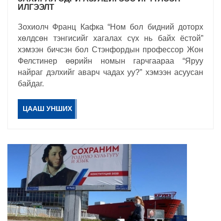
ИЛГЭЭЛТ
Зохиолч Франц Кафка “Ном бол бидний доторх
хөлдсөн тэнгисийг хагалах сүх нь байх ёстой”
хэмээн бичсэн бол Стэнфордын профессор Жон
Фелстинер өөрийн номын гарчгаараа “Яруу
найраг дэлхийг аварч чадах уу?” хэмээн асуусан
байдаг.
ЦААШ УНШИХ