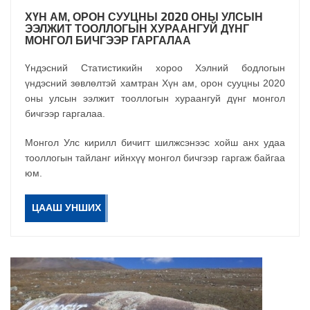
ХҮН АМ, ОРОН СУУЦНЫ 2020 ОНЫ УЛСЫН
ЭЭЛЖИТ ТООЛЛОГЫН ХУРААНГУЙ ДҮНГ
МОНГОЛ БИЧГЭЭР ГАРГАЛАА
Үндэсний Статистикийн хороо Хэлний бодлогын
үндэсний зөвлөлтэй хамтран Хүн ам, орон сууцны 2020
оны улсын ээлжит тооллогын хураангуй дүнг монгол
бичгээр гаргалаа.
Монгол Улс кирилл бичигт шилжсэнээс хойш анх удаа
тооллогын тайланг ийнхүү монгол бичгээр гаргаж байгаа
юм.
ЦААШ УНШИХ