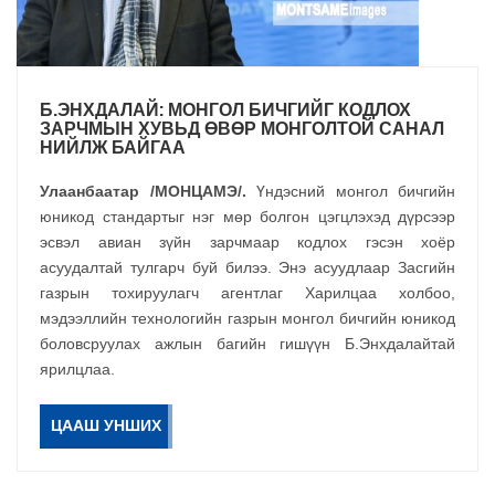
Б.ЭНХДАЛАЙ: МОНГОЛ БИЧГИЙГ КОДЛОХ
ЗАРЧМЫН ХУВЬД ӨВӨР МОНГОЛТОЙ САНАЛ
НИЙЛЖ БАЙГАА
Улаанбаатар /МОНЦАМЭ/.
Үндэсний монгол бичгийн
юникод стандартыг нэг мөр болгон цэгцлэхэд дүрсээр
эсвэл авиан зүйн зарчмаар кодлох гэсэн хоёр
асуудалтай тулгарч буй билээ. Энэ асуудлаар Засгийн
газрын тохируулагч агентлаг Харилцаа холбоо,
мэдээллийн технологийн газрын монгол бичгийн юникод
боловсруулах ажлын багийн гишүүн Б.Энхдалайтай
ярилцлаа.
ЦААШ УНШИХ