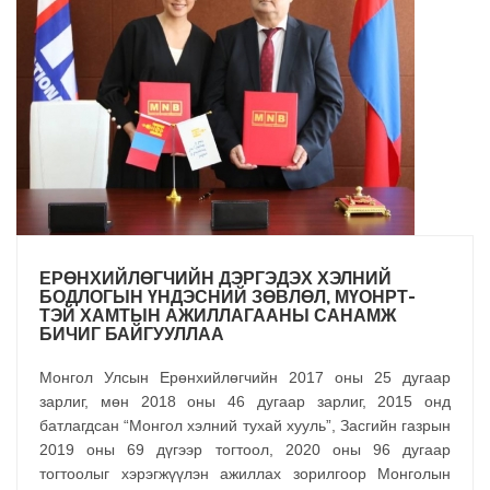
ЕРӨНХИЙЛӨГЧИЙН ДЭРГЭДЭХ ХЭЛНИЙ
БОДЛОГЫН ҮНДЭСНИЙ ЗӨВЛӨЛ, МҮОНРТ-
ТЭЙ ХАМТЫН АЖИЛЛАГААНЫ САНАМЖ
БИЧИГ БАЙГУУЛЛАА
Монгол Улсын Ерөнхийлөгчийн 2017 оны 25 дугаар
зарлиг, мөн 2018 оны 46 дугаар зарлиг, 2015 онд
батлагдсан “Монгол хэлний тухай хууль”, Засгийн газрын
2019 оны 69 дүгээр тогтоол, 2020 оны 96 дугаар
тогтоолыг хэрэгжүүлэн ажиллах зорилгоор Монголын