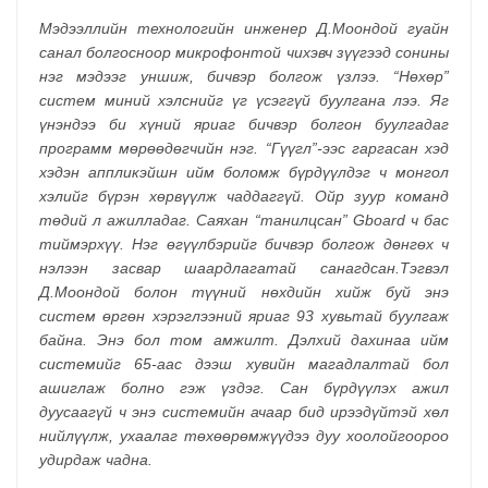
Мэдээллийн технологийн инженер Д.Моондой гуайн
санал болгосноор микрофонтой чихэвч зүүгээд сонины
нэг мэдээг уншиж,
бичвэр
болгож үзлээ. “Нөхөр”
систем миний хэлснийг үг үсэггүй буулгана лээ. Яг
үнэндээ би хүний яриаг бичвэр болгон буулгадаг
программ мөрөөдөгчийн нэг. “Гүүгл”-ээс гаргасан хэд
хэдэн аппликэйшн ийм боломж бүрдүүлдэг ч монгол
хэлийг бүрэн хөрвүүлж чаддаггүй. Ойр зуур команд
төдий л ажилладаг. Саяхан “танилцсан” Gboard ч бас
тиймэрхүү. Нэг өгүүлбэрийг бичвэр болгож дөнгөх ч
нэлээн засвар шаардлагатай санагдсан.Тэгвэл
Д.Моондой болон түүний нөхдийн хийж буй энэ
систем өргөн хэрэглээний яриаг 93 хувьтай буулгаж
байна. Энэ бол том амжилт. Дэлхий дахинаа ийм
системийг 65-аас дээш хувийн магадлалтай бол
ашиглаж болно гэж үздэг. Сан бүрдүүлэх ажил
дуусаагүй ч энэ системийн ачаар бид ирээдүйтэй хөл
нийлүүлж, ухаалаг төхөөрөмжүүдээ дуу хоолойгоороо
удирдаж чадна.