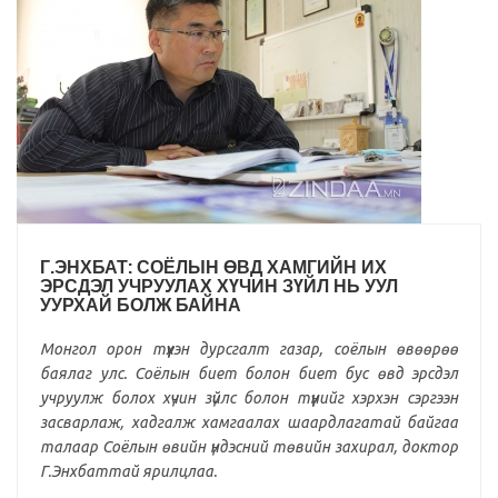
Г.ЭНХБАТ: СОЁЛЫН ӨВД ХАМГИЙН ИХ
ЭРСДЭЛ УЧРУУЛАХ ХҮЧИН ЗҮЙЛ НЬ УУЛ
УУРХАЙ БОЛЖ БАЙНА
Монгол орон түүхэн дурсгалт газар, соёлын өвөөрөө
баялаг улс. Соёлын биет болон биет бус өвд эрсдэл
учруулж болох хүчин зүйлс болон түүнийг хэрхэн сэргээн
засварлаж, хадгалж хамгаалах шаардлагатай байгаа
талаар Соёлын өвийн үндэсний төвийн захирал, доктор
Г.Энхбаттай ярилцлаа.