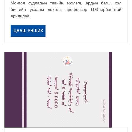
Монгол судлалын төвийн эрхлэгч, Ардын багш, хэл
бичгийн ухааны доктор, профессор Ц.Өнөрбаянтай
ярилцлаа.
ЦААШ УНШИХ