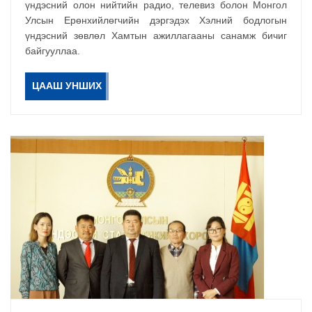
үндэсний олон нийтийн радио, телевиз болон Монгол
Улсын Ерөнхийлөгчийн дэргэдэх Хэлний бодлогын
үндэсний зөвлөл Хамтын ажиллагааны санамж бичиг
байгууллаа.
ЦААШ УНШИХ