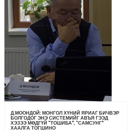
Д.МООНДОЙ: МОНГОЛ ХҮНИЙ ЯРИАГ БИЧВЭР
БОЛГОДОГ ЭНЭ СИСТЕМИЙГ АВЪЯ ГЭЭД
ХЭЗЭЭ МӨДГҮЙ “ТОШИБА”, “САМСУНГ”
ХААЛГА ТОГШИНО