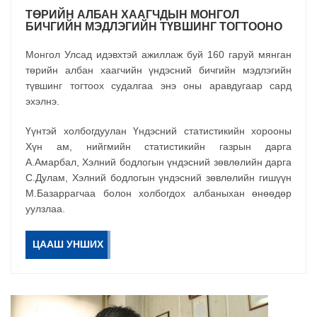
ТӨРИЙН АЛБАН ХААГЧДЫН МОНГОЛ
БИЧГИЙН МЭДЛЭГИЙН ТҮВШИНГ ТОГТООНО
Монгол Улсад идэвхтэй ажиллаж буй 160 гаруй мянган
төрийн албан хаагчийн үндэсний бичгийн мэдлэгийн
түвшинг тогтоох судалгаа энэ оны аравдугаар сард
эхэлнэ.
Үүнтэй холбогдуулан Үндэсний статистикийн хорооны
Хүн ам, нийгмийн статистикийн газрын дарга
А.Амарбал, Хэлний бодлогын үндэсний зөвлөлийн дарга
С.Дулам, Хэлний бодлогын үндэсний зөвлөлийн гишүүн
М.Базаррагчаа болон холбогдох албаныхан өнөөдөр
уулзлаа.
ЦААШ УНШИХ