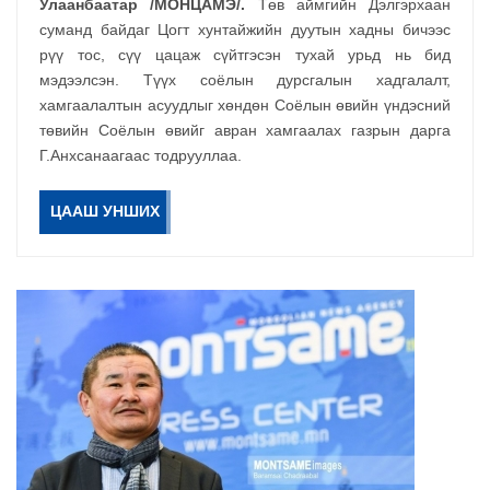
Улаанбаатар /МОНЦАМЭ/.
Төв аймгийн Дэлгэрхаан
суманд байдаг Цогт хунтайжийн дуутын хадны бичээс
рүү тос, сүү цацаж сүйтгэсэн тухай урьд нь бид
мэдээлсэн. Түүх соёлын дурсгалын хадгалалт,
хамгаалалтын асуудлыг хөндөн Соёлын өвийн үндэсний
төвийн Соёлын өвийг авран хамгаалах газрын дарга
Г.Анхсанаагаас тодрууллаа.
ЦААШ УНШИХ