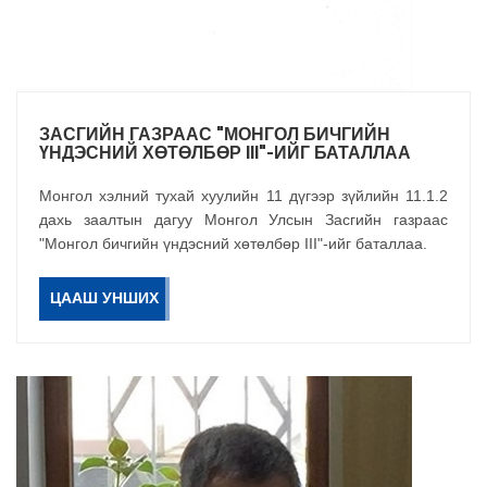
ЗАСГИЙН ГАЗРААС "МОНГОЛ БИЧГИЙН
ҮНДЭСНИЙ ХӨТӨЛБӨР III"-ИЙГ БАТАЛЛАА
Монгол хэлний тухай хуулийн 11 дүгээр зүйлийн 11.1.2
дахь заалтын дагуу Монгол Улсын Засгийн газраас
"Монгол бичгийн үндэсний хөтөлбөр III"-ийг баталлаа.
ЦААШ УНШИХ