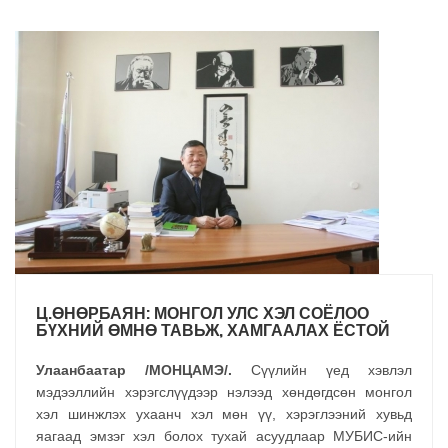
Ц.ӨНӨРБАЯН: МОНГОЛ УЛС ХЭЛ СОЁЛОО
БҮХНИЙ ӨМНӨ ТАВЬЖ, ХАМГААЛАХ ЁСТОЙ
Улаанбаатар /МОНЦАМЭ/.
Сүүлийн үед хэвлэл
мэдээллийн хэрэгслүүдээр нэлээд хөндөгдсөн монгол
хэл шинжлэх ухаанч хэл мөн үү, хэрэглээний хувьд
яагаад эмзэг хэл болох тухай асуудлаар МУБИС-ийн