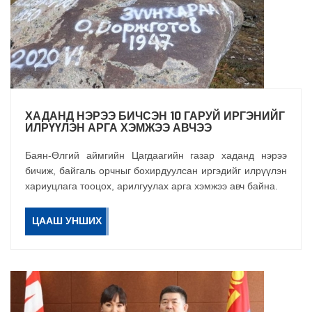
ХАДАНД НЭРЭЭ БИЧСЭН 10 ГАРУЙ ИРГЭНИЙГ
ИЛРҮҮЛЭН АРГА ХЭМЖЭЭ АВЧЭЭ
Баян-Өлгий аймгийн Цагдаагийн газар хаданд нэрээ
бичиж, байгаль орчныг бохирдуулсан иргэдийг илрүүлэн
хариуцлага тооцох, арилгуулах арга хэмжээ авч байна.
ЦААШ УНШИХ