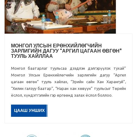
МОНГОЛ УЛСЫН ЕРӨНХИЙЛӨГЧИЙН
ЗАРЛИГИЙН ДАГУУ “АРГИЛ ЦАГААН ӨВГӨН”
ТУУЛЬ ХАЙЛЛАА
Монгол баатарлаг туульсаа дээдлэн дэлгэрүүлэх тухай”
Монгол Улсын Ерөнхийлөгчийн зарлигийн дагуу “Аргил
цагаан өвгөн” тууль хайлах, “Эрийн сайн Хан Харангуй”,
“Хилин галзуу баатар”, “Наран хан хөвүүн” туульсыг Төрийн
ёслол, хүндэтгэлийн гэр өргөөнд залах ёслол боллоо.
ЦААШ УНШИХ