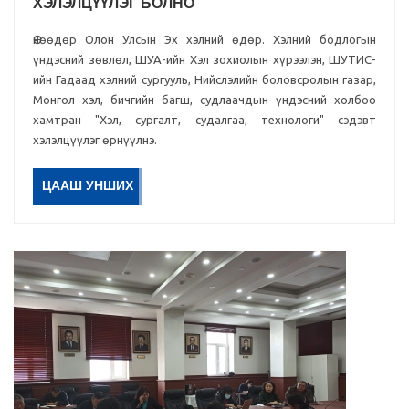
ХЭЛЭЛЦҮҮЛЭГ БОЛНО
Өнөөдөр Олон Улсын Эх хэлний өдөр. Хэлний бодлогын
үндэсний зөвлөл, ШУА-ийн Хэл зохиолын хүрээлэн, ШУТИС-
ийн Гадаад хэлний сургууль, Нийслэлийн боловсролын газар,
Монгол хэл, бичгийн багш, судлаачдын үндэсний холбоо
хамтран "Хэл, сургалт, судалгаа, технологи" сэдэвт
хэлэлцүүлэг өрнүүлнэ.
ЦААШ УНШИХ