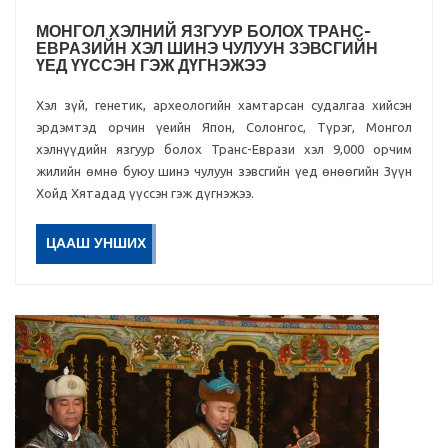
МОНГОЛ ХЭЛНИЙ ЯЗГУУР БОЛОХ ТРАНС-
ЕВРАЗИЙН ХЭЛ ШИНЭ ЧУЛУУН ЗЭВСГИЙН
ҮЕД ҮҮССЭН ГЭЖ ДҮГНЭЖЭЭ
Хэл зүй, генетик, археологийн хамтарсан судалгаа хийсэн
эрдэмтэд орчин үеийн Япон, Солонгос, Түрэг, Монгол
хэлнүүдийн язгуур болох Транс-Еврази хэл 9,000 орчим
жилийн өмнө буюу шинэ чулуун зэвсгийн үед өнөөгийн Зүүн
Хойд Хятадад үүссэн гэж дүгнэжээ.
ЦААШ УНШИХ