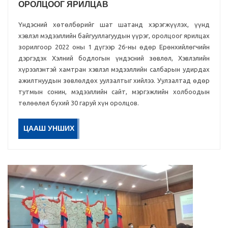
ОРОЛЦООГ ЯРИЛЦАВ
Үндэсний хөтөлбөрийг шат шатанд хэрэгжүүлэх, үүнд
хэвлэл мэдээллийн байгууллагуудын үүрэг, оролцоог ярилцах
зорилгоор 2022 оны 1 дүгээр 26-ны өдөр Ерөнхийлөгчийн
дэргэдэх Хэлний бодлогын үндэсний зөвлөл, Хэвлэлийн
хүрээлэнтэй хамтран хэвлэл мэдээллийн салбарын удирдах
ажилтнуудын зөвлөлдөх уулзалтыг хийлээ. Уулзалтад өдөр
тутмын сонин, мэдээллийн сайт, мэргэжлийн холбоодын
төлөөлөл бүхий 30 гаруй хүн оролцов.
ЦААШ УНШИХ