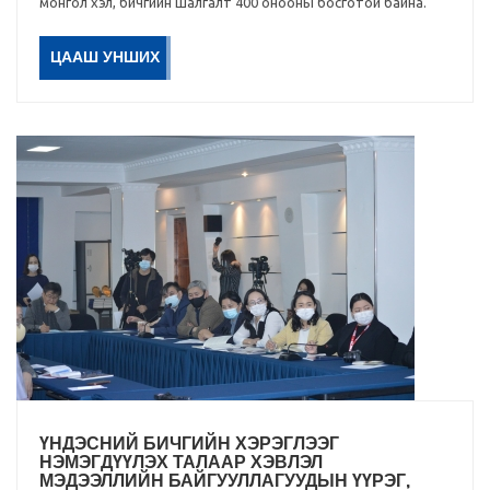
монгол хэл, бичгийн шалгалт 400 онооны босготой байна.
ЦААШ УНШИХ
ҮНДЭСНИЙ БИЧГИЙН ХЭРЭГЛЭЭГ
НЭМЭГДҮҮЛЭХ ТАЛААР ХЭВЛЭЛ
МЭДЭЭЛЛИЙН БАЙГУУЛЛАГУУДЫН ҮҮРЭГ,