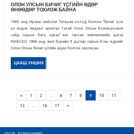
ОЛОН УЛСЫН БИЧИГ ҮСГИЙН ӨДӨР
ӨНӨӨДӨР ТОХИОЖ БАЙНА
1965 онд Ираны нийслэл Тегеран хотод болсон "Бичиг үсэг
үл мэдэх явдлыг арилгах тухай Олон Улсын Боловсролын
сайд нарын бага хурал"-аас гарсан зөвлөмжийн дагуу
ЮНЕСКО 1966 онд жил бүрийн 9 дүгээр сарын 8-ны өдрийг
Олон Улсын бичиг үсгийн өдөр болгон зарласан.
ЦААШ УНШИХ
«
1
2
...
6
7
8
9
10
11
12
...
16
17
»
2017 ©
ХОЛБОО БАРИХ