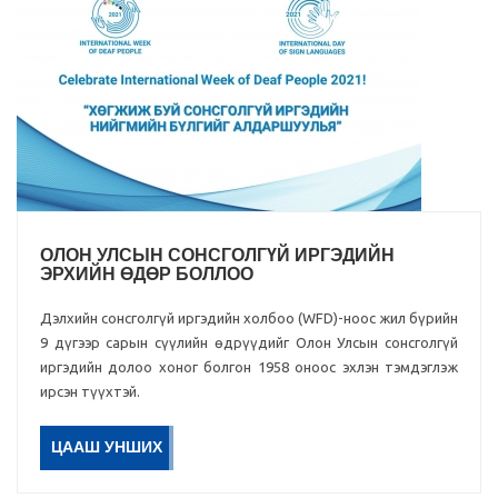
ОЛОН УЛСЫН СОНСГОЛГҮЙ ИРГЭДИЙН
ЭРХИЙН ӨДӨР БОЛЛОО
Дэлхийн сонсголгүй иргэдийн холбоо (WFD)-ноос жил бүрийн
9 дүгээр сарын сүүлийн өдрүүдийг Олон Улсын сонсголгүй
иргэдийн долоо хоног болгон 1958 оноос эхлэн тэмдэглэж
ирсэн түүхтэй.
ЦААШ УНШИХ