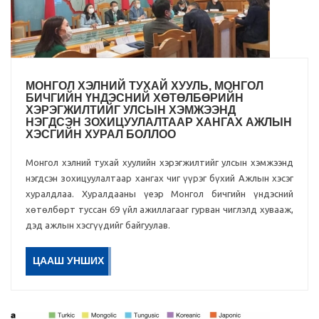
МОНГОЛ ХЭЛНИЙ ТУХАЙ ХУУЛЬ, МОНГОЛ
БИЧГИЙН ҮНДЭСНИЙ ХӨТӨЛБӨРИЙН
ХЭРЭГЖИЛТИЙГ УЛСЫН ХЭМЖЭЭНД
НЭГДСЭН ЗОХИЦУУЛАЛТААР ХАНГАХ АЖЛЫН
ХЭСГИЙН ХУРАЛ БОЛЛОО
Монгол хэлний тухай хуулийн хэрэгжилтийг улсын хэмжээнд
нэгдсэн зохицуулалтаар хангах чиг үүрэг бүхий Ажлын хэсэг
хуралдлаа. Хуралдааны үеэр Монгол бичгийн үндэсний
хөтөлбөрт туссан 69 үйл ажиллагааг гурван чиглэлд хувааж,
дэд ажлын хэсгүүдийг байгуулав.
ЦААШ УНШИХ