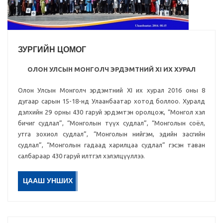
ЗУРГИЙН ЦОМОГ
ОЛОН УЛСЫН МОНГОЛЧ ЭРДЭМТНИЙ XI ИХ ХУРАЛ
Олон Улсын Монголч эрдэмтний XI их хурал 2016 оны 8
дугаар сарын 15-18-нд Улаанбаатар хотод боллоо. Хуралд
дэлхийн 29 орны 430 гаруй эрдэмтэн оролцож, “Монгол хэл
бичиг судлал”, “Монголын түүх судлал”, “Монголын соёл,
утга зохиол судлал”, “Монголын нийгэм, эдийн засгийн
судлал”, “Монголын гадаад харилцаа судлал” гэсэн таван
салбараар 430 гаруй илтгэл хэлэлцүүллээ.
ЦААШ УНШИХ