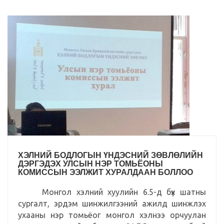
ХЭЛНИЙ БОДЛОГЫН ҮНДЭСНИЙ ЗӨВЛӨЛИЙН
ДЭРГЭДЭХ УЛСЫН НЭР ТОМЬЁОНЫ
КОМИССЫН ЭЭЛЖИТ ХУРАЛДААН БОЛЛОО
Монгол хэлний хуулийн 6.5-д бүх шатны
сургалт, эрдэм шинжилгээний ажилд шинжлэх
ухааны нэр томьёог монгол хэлнээ орчуулан