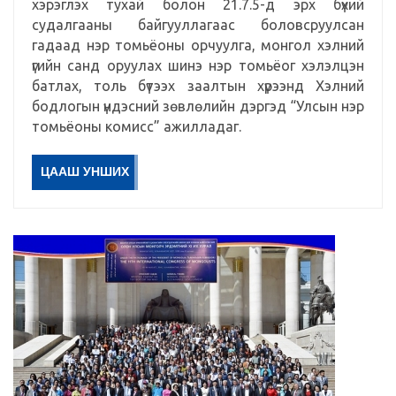
хэрэглэх тухай болон 21.7.5-д эрх бүхий
судалгааны байгууллагаас боловсруулсан
гадаад нэр томьёоны орчуулга, монгол хэлний
үгийн санд оруулах шинэ нэр томьёог хэлэлцэн
батлах, толь бүтээх заалтын хүрээнд Хэлний
бодлогын үндэсний зөвлөлийн дэргэд “Улсын нэр
томьёоны комисс” ажилладаг.
ЦААШ УНШИХ