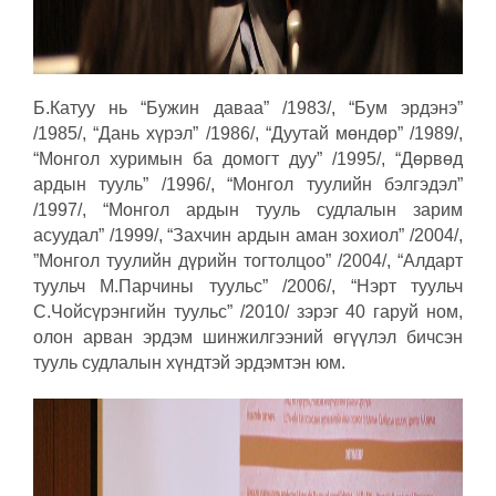
Б.Катуу нь “Бужин даваа” /1983/, “Бум эрдэнэ”
/1985/, “Дань хүрэл” /1986/, “Дуутай мөндөр” /1989/,
“Монгол хуримын ба домогт дуу” /1995/, “Дөрвөд
ардын тууль” /1996/, “Монгол туулийн бэлгэдэл”
/1997/, “Монгол ардын тууль судлалын зарим
асуудал” /1999/, “Захчин ардын аман зохиол” /2004/,
”Монгол туулийн дүрийн тогтолцоо” /2004/, “Алдарт
туульч М.Парчины туульс” /2006/, “Нэрт туульч
С.Чойсүрэнгийн туульс” /2010/ зэрэг 40 гаруй ном,
олон арван эрдэм шинжилгээний өгүүлэл бичсэн
тууль судлалын хүндтэй эрдэмтэн юм.