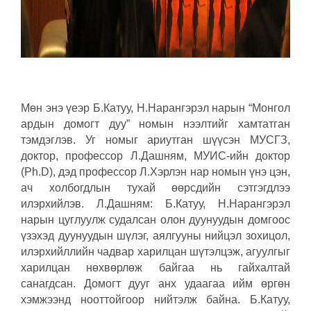
Мөн энэ үеэр Б.Катуу, Н.Нарангэрэл нарын “Монгол
ардын домогт дуу” номын нээлтийг хамтатган
тэмдэглэв. Уг номыг ариутган шүүсэн МУСГЗ,
доктор, профессор Л.Дашням, МУИС-ийн доктор
(Ph.D), дэд профессор Л.Хэрлэн нар номын үнэ цэн,
ач холбогдлын тухай өөрсдийн сэтгэгдлээ
илэрхийлэв. Л.Дашням: Б.Катуу, Н.Нарангэрэл
нарын цуглуулж судалсан олон дуунуудын домгоос
үзэхэд дуунуудын шүлэг, аялгууны нийцэл зохицол,
илэрхийллийн чадвар харилцан шүтэлцэж, агуулгыг
харилцан нөхвөрлөж байгаа нь гайхалтай
санагдсан. Домогт дууг анх удаагаа ийм өргөн
хэмжээнд нооттойгоор нийтэлж байна. Б.Катуу,