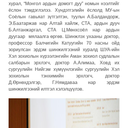
хурал, “Монгол ардын домогт дуу” номын нээлтийг
ёслон тэмдэглэлээ. Хүндэтгэлийн ёслолд МУ-ын
Соёлын гавьяат зүтгэлтэн, туульч А.Балдандорж,
Э.Баатаржав нар Алтай хайлж, СТА, ардын дууч
Б.Алтанжаргал, СТА Ц.Мөнхсоёл нар ардын
дуугаар мялаалга өргөв. Шинжлэх ухааны доктор,
профессор Балчигийн Катуугийн 70 насны ойд
зориулсан эрдэм шинжилгээний хуралд ШУА-ийн
Хэл зохиолын хүрээлэнгийн Аман зохиол судлалын
салбарын эрхлэгч, доктор А.Алимаа, Ховд их
сургуулийн Нийгэм хүмүүнлэгийн сургуулийн Хэл
зохиолын тэнхимийн эрхлэгч, доктор
Д.Өрнөхдэлгэр, Г.Нямдаваа нар эрдэм
шинжилгээний илтгэл хэлэлцүүлэв.