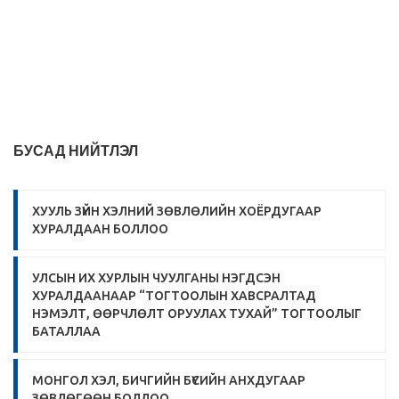
БУСАД НИЙТЛЭЛ
ХУУЛЬ ЗҮЙН ХЭЛНИЙ ЗӨВЛӨЛИЙН ХОЁРДУГААР
ХУРАЛДААН БОЛЛОО
УЛСЫН ИХ ХУРЛЫН ЧУУЛГАНЫ НЭГДСЭН
ХУРАЛДААНААР “ТОГТООЛЫН ХАВСРАЛТАД
НЭМЭЛТ, ӨӨРЧЛӨЛТ ОРУУЛАХ ТУХАЙ” ТОГТООЛЫГ
БАТАЛЛАА
МОНГОЛ ХЭЛ, БИЧГИЙН БҮСИЙН АНХДУГААР
ЗӨВЛӨГӨӨН БОЛЛОО