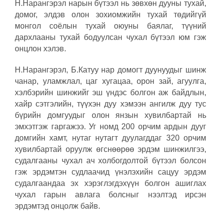
Н.Нарангэрэл нарын бүтээл нь зөвхөн дууны тухай,
домог, элдэв олон зохиомжийн тухай төдийгүй
монгол соёлын тухай оюуны баялаг, түүний
дархлааны тухай бодуулсан чухал бүтээл юм гэж
онцлон хэлэв.
Н.Нарангэрэл, Б.Катуу нар домогт дуунуудыг шинж
чанар, уламжлал, цаг хугацаа, орон зай, агуулга,
хэлбэрийн шинжийг эш үндэс болгон аж байдлын,
хайр сэтгэлийн, түүхэн дуу хэмээн ангилж дуу тус
бүрийн домгуудыг олон янзын хувилбартай нь
эмхэтгэж гаргажээ. Уг номд 200 орчим ардын дууг
домгийн хамт, нутаг нутагт дуулагддаг 320 орчим
хувилбартай оруулж өгснөөрөө эрдэм шинжилгээ,
судалгааны чухал ач холбогдолтой бүтээл болсон
гэж эрдэмтэн судлаачид үнэлэхийн сацуу эрдэм
судалгаандаа эх хэрэглэгдэхүүн болгон ашиглах
чухал гарын авлага болсныг нээлтэд ирсэн
эрдэмтэд онцолж байв.