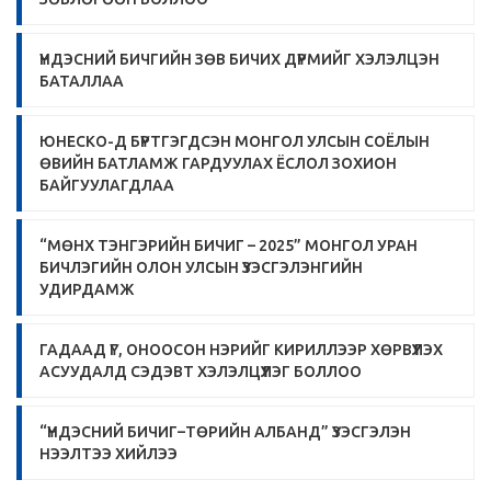
ҮНДЭСНИЙ БИЧГИЙН ЗӨВ БИЧИХ ДҮРМИЙГ ХЭЛЭЛЦЭН
БАТАЛЛАА
ЮНЕСКО-Д БҮРТГЭГДСЭН МОНГОЛ УЛСЫН СОЁЛЫН
ӨВИЙН БАТЛАМЖ ГАРДУУЛАХ ЁСЛОЛ ЗОХИОН
БАЙГУУЛАГДЛАА
“МӨНХ ТЭНГЭРИЙН БИЧИГ – 2025” МОНГОЛ УРАН
БИЧЛЭГИЙН ОЛОН УЛСЫН ҮЗЭСГЭЛЭНГИЙН
УДИРДАМЖ
ГАДААД ҮГ, ОНООСОН НЭРИЙГ КИРИЛЛЭЭР ХӨРВҮҮЛЭХ
АСУУДАЛД СЭДЭВТ ХЭЛЭЛЦҮҮЛЭГ БОЛЛОО
“ҮНДЭСНИЙ БИЧИГ–ТӨРИЙН АЛБАНД” ҮЗЭСГЭЛЭН
НЭЭЛТЭЭ ХИЙЛЭЭ