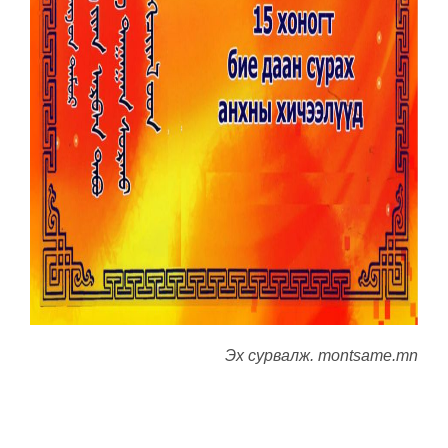
Эх сурвалж. montsame.mn