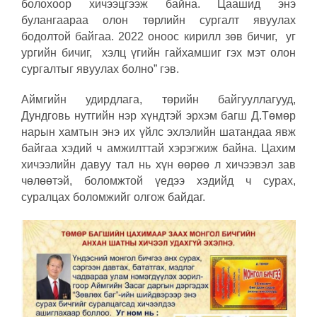
болохоор хичээцгээж байна. Цаашид энэ
булангаараа олон төрлийн сургалт явуулах
бодолтой байгаа. 2022 оноос кирилл зөв бичиг, уг
ургийн бичиг, хэлц үгийн гайхамшиг гэх мэт олон
сургалтыг явуулах болно” гэв.
Аймгийн удирдлага, төрийн байгууллагууд,
Дундговь нутгийн нэр хүндтэй эрхэм багш Д.Төмөр
нарын хамтын энэ их үйлс эхлэлийн шатандаа явж
байгаа хэдий ч амжилттай хэрэгжиж байна. Цахим
хичээлийн давуу тал нь хүн өөрөө л хичээвэл зав
чөлөөтэй, боломжтой үедээ хэдийд ч сурах,
суралцах боломжийг олгож байдаг.