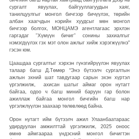
сургалт явуулах, байгууллагуудын хаяг,
танилцуулгыг монгол бичгээр бичүүлэх, төрийн
албан хаагчдын нэрийн хуудсыг мөн монгол
бичгээр болгох, МОНЦАМЭ агентлагаас эрхлэн
гаргадаг "Хүмүүн бичиг" сонины захиалгыг
нэмэгдүүлэх гэх мэт олон ажлыг хийж хэрэгжүүлнэ”
гэсэн юм.
Цаашдаа сургалтыг хэрхэн гүнзгийрүүлэн явуулах
талаар багш Д.Төмөр “Энэ бүтээлч сургалтын
ажлын эхний шат тавдугаар сарын эхэн хүртэл
үргэлжилж, ахисан шатыг аймаг орон нутагт
байгаа, одоо ч багш миний баруун гар болон
ажиллаж байгаа монгол бичгийн багш нар
үргэлжлүүлэн заахаар төлөвлөөд байна.
Орон нутагт ийм бүтээлч ажил Улаанбаатараас
удирдуулан амжилттай үргэлжилж, 2025 оноос
өмнө аймгаараа үндэсний монгол бичигтэн