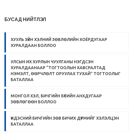
БУСАД НИЙТЛЭЛ
ХУУЛЬ ЗҮЙН ХЭЛНИЙ ЗӨВЛӨЛИЙН ХОЁРДУГААР
ХУРАЛДААН БОЛЛОО
УЛСЫН ИХ ХУРЛЫН ЧУУЛГАНЫ НЭГДСЭН
ХУРАЛДААНААР “ТОГТООЛЫН ХАВСРАЛТАД
НЭМЭЛТ, ӨӨРЧЛӨЛТ ОРУУЛАХ ТУХАЙ” ТОГТООЛЫГ
БАТАЛЛАА
МОНГОЛ ХЭЛ, БИЧГИЙН БҮСИЙН АНХДУГААР
ЗӨВЛӨГӨӨН БОЛЛОО
ҮНДЭСНИЙ БИЧГИЙН ЗӨВ БИЧИХ ДҮРМИЙГ ХЭЛЭЛЦЭН
БАТАЛЛАА