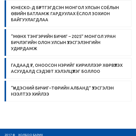
ЮНЕСКО-Д БҮРТГЭГДСЭН МОНГОЛ УЛСЫН СОЁЛЫН
ӨВИЙН БАТЛАМЖ ГАРДУУЛАХ ЁСЛОЛ ЗОХИОН
БАЙГУУЛАГДЛАА
“МӨНХ ТЭНГЭРИЙН БИЧИГ – 2025” МОНГОЛ УРАН
БИЧЛЭГИЙН ОЛОН УЛСЫН ҮЗЭСГЭЛЭНГИЙН
УДИРДАМЖ
ГАДААД ҮГ, ОНООСОН НЭРИЙГ КИРИЛЛЭЭР ХӨРВҮҮЛЭХ
АСУУДАЛД СЭДЭВТ ХЭЛЭЛЦҮҮЛЭГ БОЛЛОО
“ҮНДЭСНИЙ БИЧИГ–ТӨРИЙН АЛБАНД” ҮЗЭСГЭЛЭН
НЭЭЛТЭЭ ХИЙЛЭЭ
2017 ©
ХОЛБОО БАРИХ