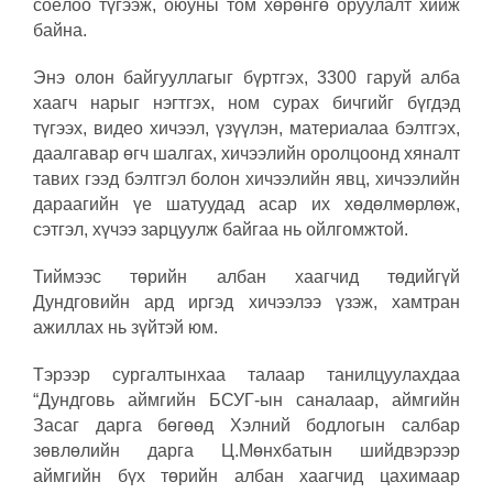
соёлоо түгээж, оюуны том хөрөнгө оруулалт хийж
байна.
Энэ олон байгууллагыг бүртгэх, 3300 гаруй алба
хаагч нарыг нэгтгэх, ном сурах бичгийг бүгдэд
түгээх, видео хичээл, үзүүлэн, материалаа бэлтгэх,
даалгавар өгч шалгах, хичээлийн оролцоонд хяналт
тавих гээд бэлтгэл болон хичээлийн явц, хичээлийн
дараагийн үе шатуудад асар их хөдөлмөрлөж,
сэтгэл, хүчээ зарцуулж байгаа нь ойлгомжтой.
Тиймээс төрийн албан хаагчид төдийгүй
Дундговийн ард иргэд хичээлээ үзэж, хамтран
ажиллах нь зүйтэй юм.
Тэрээр сургалтынхаа талаар танилцуулахдаа
“Дундговь аймгийн БСУГ-ын саналаар, аймгийн
Засаг дарга бөгөөд Хэлний бодлогын салбар
зөвлөлийн дарга Ц.Мөнхбатын шийдвэрээр
аймгийн бүх төрийн албан хаагчид цахимаар