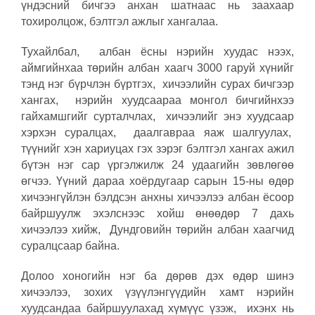
үндэсний бичгээ анхан шатнаас нь заахаар
тохиролцож, бэлтгэл ажлыг хангалаа.
Тухайлбал, албан ёсны нэрийн хуудас нээх,
аймгийнхаа төрийн албан хаагч 3000 гаруй хүнийг
тэнд нэг бүрчлэн бүртгэх, хичээлийн сурах бичгээр
хангах, нэрийн хуудсаараа монгол бичгийнхээ
гайхамшгийг сурталчлах, хичээлийг энэ хуудсаар
хэрхэн суралцах, даалгавраа яаж шалгуулах,
түүнийг хэн хариуцах гэх зэрэг бэлтгэл хангах ажил
бүтэн нэг сар үргэлжилж 24 удаагийн зөвлөгөө
өгчээ. Үүний дараа хоёрдугаар сарын 15-ны өдөр
хичээнгүйлэн бэлдсэн анхны хичээлээ албан ёсоор
байршуулж эхэлснээс хойш өнөөдөр 7 дахь
хичээлээ хийж, Дундговийн төрийн албан хаагчид
суралцсаар байна.
Долоо хоногийн нэг ба дөрөв дэх өдөр шинэ
хичээлээ, зохих үзүүлэнгүүдийн хамт нэрийн
хуудсандаа байршуулахад хүмүүс үзэж, ихэнх нь