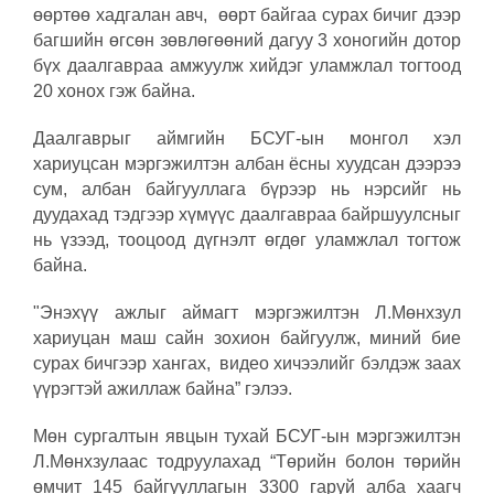
өөртөө хадгалан авч, өөрт байгаа сурах бичиг дээр
багшийн өгсөн зөвлөгөөний дагуу 3 хоногийн дотор
бүх даалгавраа амжуулж хийдэг уламжлал тогтоод
20 хонох гэж байна.
Даалгаврыг аймгийн БСУГ-ын монгол хэл
хариуцсан мэргэжилтэн албан ёсны хуудсан дээрээ
сум, албан байгууллага бүрээр нь нэрсийг нь
дуудахад тэдгээр хүмүүс даалгавраа байршуулсныг
нь үзээд, тооцоод дүгнэлт өгдөг уламжлал тогтож
байна.
"Энэхүү ажлыг аймагт мэргэжилтэн Л.Мөнхзул
хариуцан маш сайн зохион байгуулж, миний бие
сурах бичгээр хангах, видео хичээлийг бэлдэж заах
үүрэгтэй ажиллаж байна” гэлээ.
Мөн сургалтын явцын тухай БСУГ-ын мэргэжилтэн
Л.Мөнхзулаас тодруулахад “Төрийн болон төрийн
өмчит 145 байгууллагын 3300 гаруй алба хаагч