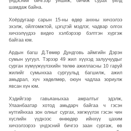
үндэсний бичгээр уншиж, бичиж сурах үйлд
шамдаж байна.
Хоёрдугаар сарын 15-ны өдөр анхны хичээлээ
эхэлж, ойлгомжтой, цэгцтэй мэдлэг, чадвар олгох
хичээлүүдээ видео хэлбэрээр бэлтгэн хүргэж
байгаа юм.
Ардын багш Д.Төмөр Дундговь аймгийн Дэрэн
сумын уугуул. Тэрээр 49 жил хүүхэд залуучуудыг
сурган хүмүүжүүлэхийн төлөө ажилласны 10 гаруй
жилийг сумынхаа сургуульд багшилж, ажил
амьдрал, хүч хөдөлмөр, оюун чадлаа зориулж
явсан хүн юм.
Хэдийгээр гавьяаныхаа амралтыг эдэлж,
Улаанбаатар хотод амьдарч байгаа ч гэсэн
нутгийнхаа зон олныг сургах, хөгжүүлэх гэсэн чин
хүслийн үүднээс өнөөдөр ийнхүү цахим
хичээлээрээ үндэсний бичгээ заан сургаж, өв