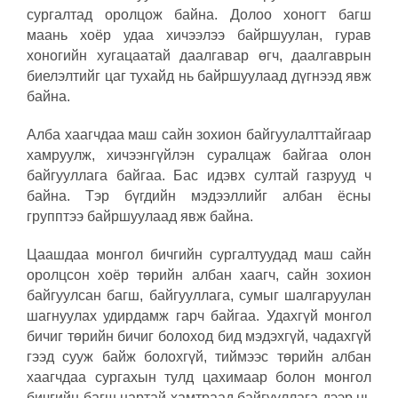
сургалтад оролцож байна. Долоо хоногт багш
маань хоёр удаа хичээлээ байршуулан, гурав
хоногийн хугацаатай даалгавар өгч, даалгаврын
биелэлтийг цаг тухайд нь байршуулаад дүгнээд явж
байна.
Алба хаагчдаа маш сайн зохион байгуулалттайгаар
хамруулж, хичээнгүйлэн суралцаж байгаа олон
байгууллага байгаа. Бас идэвх султай газрууд ч
байна. Тэр бүгдийн мэдээллийг албан ёсны
групптээ байршуулаад явж байна.
Цаашдаа монгол бичгийн сургалтуудад маш сайн
оролцсон хоёр төрийн албан хаагч, сайн зохион
байгуулсан багш, байгууллага, сумыг шалгаруулан
шагнуулах удирдамж гарч байгаа. Удахгүй монгол
бичиг төрийн бичиг болоход бид мэдэхгүй, чадахгүй
гээд сууж байж болохгүй, тиймээс төрийн албан
хаагчдаа сургахын тулд цахимаар болон монгол
бичгийн багш нартай хамтраад байгууллага дээр нь