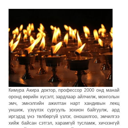
Кимүра Акира доктор, профессор 2000 онд манай
оронд өөрийн хүсэлт, зардлаар айлчилж, монголын
эмч, эмнэлгийн ажилтан нарт хандивын лекц
уншиж, үзүүлэх сургууль зохион байгуулж, ард
иргэдэд үнэ төлбөргүй үзлэг, оношилгоо, эмчилгээ
хийж байсан сэтгэл, харамгүй тусламж, хичээнгүй