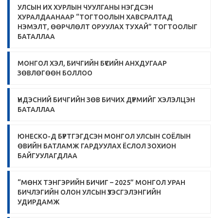
УЛСЫН ИХ ХУРЛЫН ЧУУЛГАНЫ НЭГДСЭН
ХУРАЛДААНААР “ТОГТООЛЫН ХАВСРАЛТАД
НЭМЭЛТ, ӨӨРЧЛӨЛТ ОРУУЛАХ ТУХАЙ” ТОГТООЛЫГ
БАТАЛЛАА
МОНГОЛ ХЭЛ, БИЧГИЙН БҮСИЙН АНХДУГААР
ЗӨВЛӨГӨӨН БОЛЛОО
ҮНДЭСНИЙ БИЧГИЙН ЗӨВ БИЧИХ ДҮРМИЙГ ХЭЛЭЛЦЭН
БАТАЛЛАА
ЮНЕСКО-Д БҮРТГЭГДСЭН МОНГОЛ УЛСЫН СОЁЛЫН
ӨВИЙН БАТЛАМЖ ГАРДУУЛАХ ЁСЛОЛ ЗОХИОН
БАЙГУУЛАГДЛАА
“МӨНХ ТЭНГЭРИЙН БИЧИГ – 2025” МОНГОЛ УРАН
БИЧЛЭГИЙН ОЛОН УЛСЫН ҮЗЭСГЭЛЭНГИЙН
УДИРДАМЖ