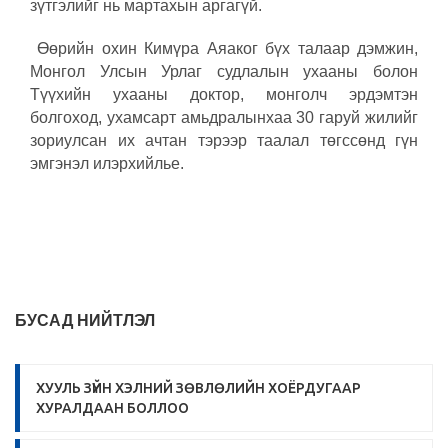
зүтгэлийг нь мартахын аргагүй.
Өөрийн охин Кимүра Аяаког бүх талаар дэмжин,
Монгол Улсын Урлаг судлалын ухааны болон
Түүхийн ухааны доктор, монголч эрдэмтэн
болгоход, ухамсарт амьдралынхаа 30 гаруй жилийг
зориулсан их ачтан тэрээр таалал төгссөнд гүн
эмгэнэл илэрхийлье.
БУСАД НИЙТЛЭЛ
ХУУЛЬ ЗҮЙН ХЭЛНИЙ ЗӨВЛӨЛИЙН ХОЁРДУГААР
ХУРАЛДААН БОЛЛОО