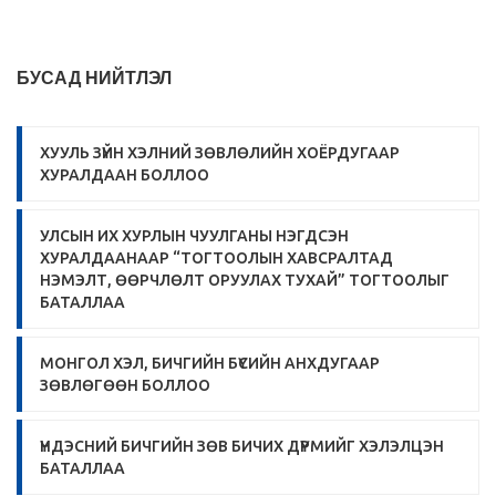
БУСАД НИЙТЛЭЛ
ХУУЛЬ ЗҮЙН ХЭЛНИЙ ЗӨВЛӨЛИЙН ХОЁРДУГААР
ХУРАЛДААН БОЛЛОО
УЛСЫН ИХ ХУРЛЫН ЧУУЛГАНЫ НЭГДСЭН
ХУРАЛДААНААР “ТОГТООЛЫН ХАВСРАЛТАД
НЭМЭЛТ, ӨӨРЧЛӨЛТ ОРУУЛАХ ТУХАЙ” ТОГТООЛЫГ
БАТАЛЛАА
МОНГОЛ ХЭЛ, БИЧГИЙН БҮСИЙН АНХДУГААР
ЗӨВЛӨГӨӨН БОЛЛОО
ҮНДЭСНИЙ БИЧГИЙН ЗӨВ БИЧИХ ДҮРМИЙГ ХЭЛЭЛЦЭН
БАТАЛЛАА