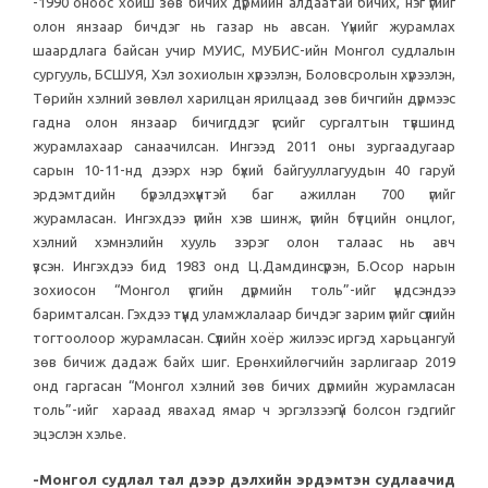
-1990 оноос хойш зөв бичих дүрмийн алдаатай бичих, нэг үгийг
олон янзаар бичдэг нь газар нь авсан. Үүнийг журамлах
шаардлага байсан учир МУИС, МУБИС-ийн Монгол судлалын
сургууль, БСШУЯ, Хэл зохиолын хүрээлэн, Боловсролын хүрээлэн,
Төрийн хэлний зөвлөл харилцан ярилцаад зөв бичгийн дүрмээс
гадна олон янзаар бичигддэг үгсийг сургалтын түвшинд
журамлахаар санаачилсан. Ингээд 2011 оны зургаадугаар
сарын 10-11-нд дээрх нэр бүхий байгууллагуудын 40 гаруй
эрдэмтдийн бүрэлдэхүүнтэй баг ажиллан 700 үгийг
журамласан. Ингэхдээ үгийн хэв шинж, үгийн бүтцийн онцлог,
хэлний хэмнэлийн хууль зэрэг олон талаас нь авч
үзсэн. Ингэхдээ бид 1983 онд Ц.Дамдинсүрэн, Б.Осор нарын
зохиосон “Монгол үсгийн дүрмийн толь”-ийг үндсэндээ
баримталсан. Гэхдээ түүнд уламжлалаар бичдэг зарим үгийг сүүлийн
тогтоолоор журамласан. Сүүлийн хоёр жилээс иргэд харьцангуй
зөв бичиж дадаж байх шиг. Ерөнхийлөгчийн зарлигаар 2019
онд гаргасан “Монгол хэлний зөв бичих дүрмийн журамласан
толь”-ийг хараад явахад ямар ч эргэлзээгүй болсон гэдгийг
эцэслэн хэлье.
-Монгол судлал тал дээр дэлхийн эрдэмтэн судлаачид