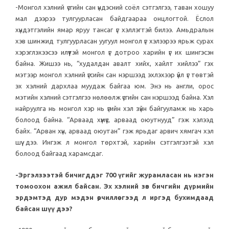
-Монгол хэлний үсгийн сан үндэсний соёл сэтгэлгээ, таван хошуу
мал дээрээ тулгуурласан байдгаараа онцлогтой. Ёслол
хүндэтгэлийн ямар яруу тансаг үг хэллэгтэй билээ. Амьдралын
хэв шинжид тулгуурласан уугуул монгол үг хэлээрээ ярьж сурах
хэрэглэхээсээ илүүтэй монгол үг дотроо харийн үг их шингэсэн
байна. Жишээ нь, “худалдан авалт хийх, хайлт хийлээ” гэх
мэтээр монгол хэлний үгсийн сан нэршээд эхлэхээр үйл үг төвтэй
эх хэлний дархлаа муудаж байгаа юм. Энэ нь англи, орос
мэтийн хэлний сэтгэлгээ нөлөөлж үсгийн сан нэршээд байна. Хэл
найруулга нь монгол хэр нь үгийн хэл зүйн байгууламж нь харь
болоод байна. “Арваад хүмүүс, арваад оюутнууд” гэж хэлээд
байх. “Арван хүн, арваад оюутан” гэж ярьдаг арвич хямгач хэл
шүү дээ. Ингэж л монгол төрхтэй, харийн сэтгэлгээтэй хэл
болоод байгаад харамсдаг.
-Эргэлзээтэй бичигддэг 700 үгийг журамласан нь нэгэн
томоохон ажил байсан. Эх хэлний зөв бичгийн дүрмийн
эрдэмтэд дур мэдэн өөрчиллөө гээд л иргэд бухимдаад
байсан шүү дээ?