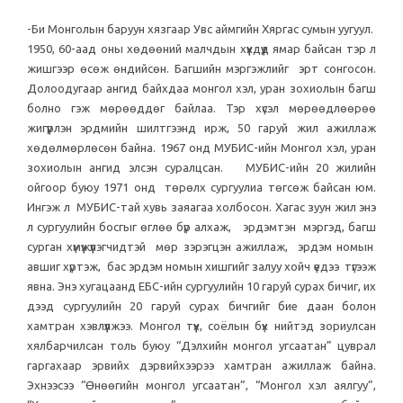
-Би Монголын баруун хязгаар Увс аймгийн Хяргас сумын уугуул.
1950, 60-аад оны хөдөөний малчдын хүүхдүүд ямар байсан тэр л
жишгээр өсөж өндийсөн. Багшийн мэргэжлийг эрт сонгосон.
Долоодугаар ангид байхдаа монгол хэл, уран зохиолын багш
болно гэж мөрөөддөг байлаа. Тэр хүсэл мөрөөдлөөрөө
жигүүрлэн эрдмийн шилтгээнд ирж, 50 гаруй жил ажиллаж
хөдөлмөрлөсөн байна. 1967 онд МУБИС-ийн Монгол хэл, уран
зохиолын ангид элсэн суралцсан. МУБИС-ийн 20 жилийн
ойгоор буюу 1971 онд төрөлх сургуулиа төгсөж байсан юм.
Ингэж л МУБИС-тай хувь заяагаа холбосон. Хагас зуун жил энэ
л сургуулийн босгыг өглөө бүр алхаж, эрдэмтэн мэргэд, багш
сурган хүмүүжүүлэгчидтэй мөр зэрэгцэн ажиллаж, эрдэм номын
авшиг хүртэж, бас эрдэм номын хишгийг залуу хойч үедээ түгээж
явна. Энэ хугацаанд ЕБС-ийн сургуулийн 10 гаруй сурах бичиг, их
дээд сургуулийн 20 гаруй сурах бичгийг бие даан болон
хамтран хэвлүүлжээ. Монгол түүх, соёлын бүх нийтэд зориулсан
хялбарчилсан толь буюу “Дэлхийн монгол угсаатан” цуврал
гаргахаар эрвийх дэрвийхээрээ хамтран ажиллаж байна.
Эхнээсээ “Өнөөгийн монгол угсаатан”, “Монгол хэл аялгуу”,