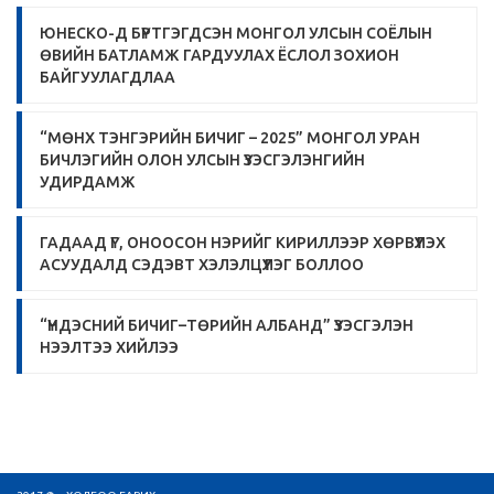
ЮНЕСКО-Д БҮРТГЭГДСЭН МОНГОЛ УЛСЫН СОЁЛЫН
ӨВИЙН БАТЛАМЖ ГАРДУУЛАХ ЁСЛОЛ ЗОХИОН
БАЙГУУЛАГДЛАА
“МӨНХ ТЭНГЭРИЙН БИЧИГ – 2025” МОНГОЛ УРАН
БИЧЛЭГИЙН ОЛОН УЛСЫН ҮЗЭСГЭЛЭНГИЙН
УДИРДАМЖ
ГАДААД ҮГ, ОНООСОН НЭРИЙГ КИРИЛЛЭЭР ХӨРВҮҮЛЭХ
АСУУДАЛД СЭДЭВТ ХЭЛЭЛЦҮҮЛЭГ БОЛЛОО
“ҮНДЭСНИЙ БИЧИГ–ТӨРИЙН АЛБАНД” ҮЗЭСГЭЛЭН
НЭЭЛТЭЭ ХИЙЛЭЭ