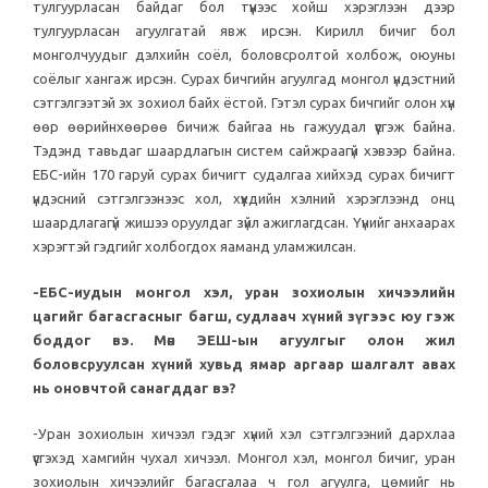
тулгуурласан байдаг бол түүнээс хойш хэрэглээн дээр
тулгуурласан агуулгатай явж ирсэн. Кирилл бичиг бол
монголчуудыг дэлхийн соёл, боловсролтой холбож, оюуны
соёлыг хангаж ирсэн. Сурах бичгийн агуулгад монгол үндэстний
сэтгэлгээтэй эх зохиол байх ёстой. Гэтэл сурах бичгийг олон хүн
өөр өөрийнхөөрөө бичиж байгаа нь гажуудал үүсгэж байна.
Тэдэнд тавьдаг шаардлагын систем сайжраагүй хэвээр байна.
ЕБС-ийн 170 гаруй сурах бичигт судалгаа хийхэд сурах бичигт
үндэсний сэтгэлгээнээс хол, хүүхдийн хэлний хэрэглээнд онц
шаардлагагүй жишээ оруулдаг зүйл ажиглагдсан. Үүнийг анхаарах
хэрэгтэй гэдгийг холбогдох яаманд уламжилсан.
-ЕБС-иудын монгол хэл, уран зохиолын хичээлийн
цагийг багасгасныг багш, судлаач хүний зүгээс юу гэж
боддог вэ. Мөн ЭЕШ-ын агуулгыг олон жил
боловсруулсан хүний хувьд ямар аргаар шалгалт авах
нь оновчтой санагддаг вэ?
-Уран зохиолын хичээл гэдэг хүний хэл сэтгэлгээний дархлаа
үүсгэхэд хамгийн чухал хичээл. Монгол хэл, монгол бичиг, уран
зохиолын хичээлийг багасгалаа ч гол агуулга, цөмийг нь