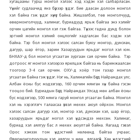
хугацааны турш монгол хэлээс хэд хэдэн хэл салбарласан.
Үүнийг судлаачид янз бүрээр үздэг. Бие даасан долоон монгол
хэл байна гэж үздэг хүмүүс байна. Жишээлбэл, төв монголчууд,
өвөрмонголчууд, халимаг, буриадууд ярьж байгаа энэ хэлийг
орчин цагийн монгол хэл гэж байгаа. Түүнээс гадна дунд болон
эртний монгол хэлний онцлогийг хадгалсан бас хэдэн хэл
байна. Тэр бол монгол хэлээс салсан буюу монгор, дунсиан,
дагуур, шар ёгор, зарим Хазаруудын ярьдаг могол хэл юм.
БНХАУ-д бол монгол угсаатан зургаан сая орчим байна. Тэр
дотроос яг монгол хэлээрээ ярилцаж байгаа нь баримжаалсан
тоогоор 3-4 сая орчим. ОХУ-д хоёр том газар монгол
угсаатан байна гэж үздэг. Нэг нь, Халимагийн Бүгд Найрамдах улс.
Албан ёсны бус мэдээгээр, 160 орчим мянган хүн байна гэсэн
тооцоо бий. Буриадын Бүгд Найрамдах Улсад мөн албан ёсны
бус мэдээгээр, 500 мянга гаруй монгол угсаатан байна. Монгол
хэл нь хэрэглэгч талаасаа үзвэл мөхөх аюул ойрхон. Монгол
хэлээс салсан дагуур хэл, монгор хэл, дунсиан хэл, шар ёгор,
хазаруудын ярьдаг могол хэл үндсэндээ мөхсөн. Халимаг,
буриад хэл аялгуу бас л мөхөх аюултай байна. Яагаад гэвэл
Орос хэмээх том үндэстний нөлөөнд байгаа учраас.
Өвөрмонголчуудын хэл аялгуу ч мөн ялгаагүй. Хан үндэстний