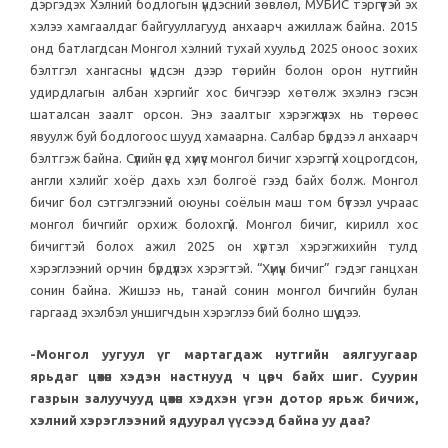
дэргэдэх Хэлний бодлогын үндэсний зөвлөл, МУБИС тэргүүтэй эх
хэлээ хамгаалдаг байгууллагууд анхаарч ажиллаж байна. 2015
онд батлагдсан Монгол хэлний тухай хуульд 2025 оноос зохих
бэлтгэл хангасны үндсэн дээр төрийн болон орон нутгийн
удирдлагын албан хэргийг хос бичгээр хөтөлж эхэлнэ гэсэн
шаталсан заалт орсон. Энэ заалтыг хэрэгжүүлэх нь төрөөс
явуулж буй бодлогоос шууд хамаарна. Салбар бүрдээ л анхаарч
бэлтгэж байна. Сүүлийн үед хүмүүс монгол бичиг хэрэггүй хоцрогдсон,
англи хэлийг хоёр дахь хэл болгоё гээд байх болж. Монгол
бичиг бол сэтгэлгээний оюуны соёлын маш том бүтээл учраас
монгол бичгийг орхиж болохгүй. Монгол бичиг, кирилл хос
бичигтэй болох ажил 2025 он хүртэл хэрэгжихийн тулд
хэрэглээний орчин бүрдүүлэх хэрэгтэй. “Хүмүүн бичиг” гэдэг ганцхан
сонин байна. Жишээ нь, танай сонин монгол бичгийн булан
гаргаад эхэлбэл уншигчдын хэрэглээ бий болно шүү дээ.
-Монгол уугуул үг мартагдаж нутгийн аялгуугаар
ярьдаг цөөхөн хэдэн настнууд ч цөөрч байх шиг. Суурин
газрын залуучууд цөөхөн хэдхэн үгэн дотор ярьж бичиж,
хэлний хэрэглээний ядуурал үүсээд байна уу даа?