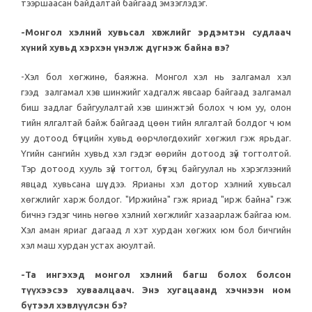
тээршаасан байдалтай байгаад эмзэглэдэг.
-Монгол хэлний хувьсал хөгжлийг эрдэмтэн судлаач
хүний хувьд хэрхэн үнэлж дүгнэж байна вэ?
-Хэл бол хөгжинө, баяжна. Монгол хэл нь залгамал хэл
гээд залгамал хэв шинжийг хадгалж явсаар байгаад залгамал
биш задлаг байгуулалтай хэв шинжтэй болох ч юм уу, олон
тийн ялгалтай байж байгаад цөөн тийн ялгалтай болдог ч юм
уу дотоод бүтцийн хувьд өөрчлөгдөхийг хөгжил гэж ярьдаг.
Үгийн сангийн хувьд хэл гэдэг өөрийн дотоод зүй тогтолтой.
Тэр дотоод хууль зүй тогтол, бүтэц байгуулал нь хэрэглээний
явцад хувьсана шүү дээ. Ярианы хэл дотор хэлний хувьсал
хөгжлийг харж болдог. "Иржийна" гэж яриад "ирж байна" гэж
бичнэ гэдэг чинь нөгөө хэлний хөгжлийг хазаарлаж байгаа юм.
Хэл аман яриаг дагаад л хэт хурдан хөгжих юм бол бичгийн
хэл маш хурдан устах аюултай.
-Та ингэхэд монгол хэлний багш болох болсон
түүхээсээ хуваалцаач. Энэ хугацаанд хэчнээн ном
бүтээл хэвлүүлсэн бэ?