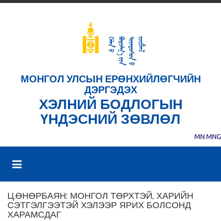
МОНГОЛ УЛСЫН ЕРӨНХИЙЛӨГЧИЙН
ДЭРГЭДЭХ
ХЭЛНИЙ БОДЛОГЫН
ҮНДЭСНИЙ ЗӨВЛӨЛ
MN
MNG
Ц.ӨНӨРБАЯН: МОНГОЛ ТӨРХТЭЙ, ХАРИЙН
СЭТГЭЛГЭЭТЭЙ ХЭЛЭЭР ЯРИХ БОЛСОНД
ХАРАМСДАГ