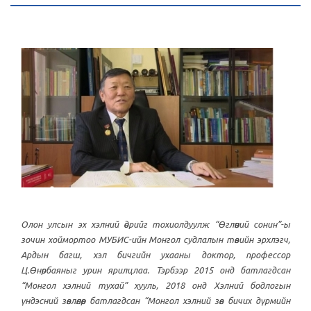
Олон улсын эх хэлний өдрийг тохиолдуулж “Өглөөний сонин”-ы
зочин хоймортоо МУБИС-ийн Монгол судлалын төвийн эрхлэгч,
Ардын багш, хэл бичгийн ухааны доктор, профессор
Ц.Өнөрбаяныг урин ярилцлаа. Тэрбээр 2015 онд батлагдсан
“Монгол хэлний тухай” хууль, 2018 онд Хэлний бодлогын
үндэсний зөвлөлөөр батлагдсан “Монгол хэлний зөв бичих дүрмийн