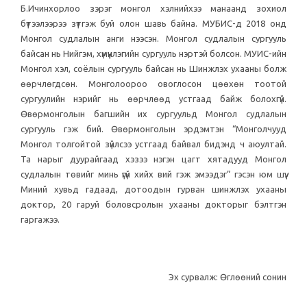
Б.Ичинхорлоо зэрэг монгол хэлнийхээ манаанд зохиол
бүтээлээрээ зүтгэж буй олон шавь байна. МУБИС-д 2018 онд
Монгол судлалын анги нээсэн. Монгол судлалын сургууль
байсан нь Нийгэм, хүмүүнлэгийн сургууль нэртэй болсон. МУИС-ийн
Монгол хэл, соёлын сургууль байсан нь Шинжлэх ухааны болж
өөрчлөгдсөн. Монголоороо овоглосон цөөхөн тоотой
сургуулийн нэрийг нь өөрчлөөд устгаад байж болохгүй.
Өвөрмонголын багшийн их сургуульд Монгол судлалын
сургууль гэж бий. Өвөрмонголын эрдэмтэн “Монголчууд
Монгол толгойтой зүйлсээ устгаад байвал бидэнд ч аюултай.
Та нарыг дуурайгаад хэзээ нэгэн цагт хятадууд Монгол
судлалын төвийг минь үгүй хийх вий гэж эмээдэг” гэсэн юм шүү.
Миний хувьд гадаад, дотоодын гурван шинжлэх ухааны
доктор, 20 гаруй боловсролын ухааны докторыг бэлтгэн
гаргажээ.
Эх сурвалж: Өглөөний сонин