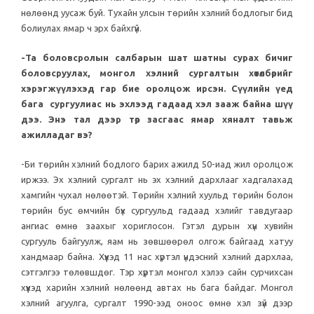
нөлөөнд уусаж буй. Тухайн улсын төрийн хэлний бодлогыг бид
болиулах ямар ч эрх байхгүй.
-Та боловсролын салбарын шат шатны сурах бичиг
боловсруулах, монгол хэлний сургалтын хөтөлбөрийг
хэрэгжүүлэхэд гар бие оролцож ирсэн. Сүүлийн үед
бага сургуулиас нь эхлээд гадаад хэл зааж байна шүү
дээ. Энэ тал дээр төр засгаас ямар хяналт тавьж
ажилладаг вэ?
-Би төрийн хэлний бодлого барих ажилд 50-иад жил оролцож
иржээ. Эх хэлний сургалт нь эх хэлний дархлааг хадгалахад
хамгийн чухал нөлөөтэй. Төрийн хэлний хуульд төрийн болон
төрийн бус өмчийн бүх сургуульд гадаад хэлийг тавдугаар
ангиас өмнө заахыг хориглосон. Гэтэл дурын хүн хувийн
сургууль байгуулж, яам нь зөвшөөрөл олгож байгаад хатуу
хандмаар байна. Хүүхэд 11 нас хүртэл үндэсний хэлний дархлаа,
сэтгэлгээ төлөвшдөг. Тэр хүртэл монгол хэлээ сайн сурчихсан
хүүхэд харийн хэлний нөлөөнд автах нь бага байдаг. Монгол
хэлний агуулга, сургалт 1990-ээд оноос өмнө хэл зүй дээр