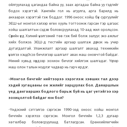
ойлгуулахад цагандаа байна уу, заах аргадаа байна уу гэдгийг
бодох хэрэгтэй. Хамгийн гол нь агуулга, арга барилд нь
анхаарах хэрэгтэй гэж боддог. 1996 оноос хойш бүх сургуулийг
ЭЕШ-ыг монгол хэлээр өгөх хууль тогтоомж гарсан тэр цагаас
хойш шалгалтын сэдэв боловсруулахад 10-аад жил оролцсон.
Сүүлийн үед Хэлний үнэлгээний төв гэж бий болж залуус энэ ажлыг
хийх болжээ. ЭЕШ-д тестийн аргаар шалгаж дүгнэх нь учир
дутагдалтай. Уламжлалт аргаар шалгалт авахад техникийн
үнэлгээ хэцүү. Эсээ бичлэгээр шалгалт авах маш оновчтой байдаг.
Миний хувьд хүүхдээр зохион бичлэг хийлгэж шалгадаг. Үүгээр
маш олон талын мэдлэг чадвар нь гарч ирдэг.
-Монгол бичгийг нийтээрээ хэрэглэж хэвших тал дээр
хэдий хугацааны он жилийг зарцуулах бол. Даяаршлын
үед дангаарших бодлого барьж буй нь цаг үетэйгээ хэр
зохицолтой байдаг юм бол?
-Үндэсний сэтгэлгээ сэргэсэн 1990-ээд оноос хойш монгол
бичгийн хэрэглээ сэргэсэн. Монгол бичгийн 1,2,3 дугаар
хөтөлбөр боловсруулаад батлагдсан. Ерөнхийлөгчийн