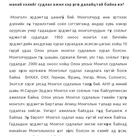
манай хэлийг судлах ажил хэр өргөн далайцтай байна вэ?
-Монголч эрдэмтэд цөөнгүй бий. Монголчууд өнө эртнээс
дэлхийн хүн төрөлхтний соёл сэтгэлгээнд өндөр хувь нэмэр
оруулсан учир гадаадын эрдэмтэд монголчуудын түүх соёлыг
идэвхтэй судалдаг. 1950 оноос монгол хэл бичгийн
эрдэмтдийн анхдугаар хурал хуралдаж эхэлсэн цагаас хойш 10
гаруй удаа Олон улсын монгол судлалын хурал болсон.
Монголчуудын түүх, шашин, сурвалж бичиг, улс төр, соёлыг түлхүү
судалдаг. 2000-аад оноос хойш Олон улсын Монгол судлалын
цар хүрээ өргөжиж Монголыг судлах хандлага хүчтэй болж
байна. БНХАУ, ОХУ, Герман, Франц, Унгар, Япон, Солонгос,
Энэтхэг зэрэг улсад Монгол судлалын төвүүд бий. АНУ-д миний
шавь М.Саруул-Эрдэнэ Монгол хэл соёлын төв байгуулчихсан
ажиллаж байна. Олон улсын Монгол судлалын төвийн тэргүүн
монголч эрдэмтэн Бирталан Агнеш Монголын талаар маш их
судалгаа хийсэн. Унгарт ажиллаж байхдаа түүнд багшилж л
байлаа. Зүүн Европт Монгол судлал маш хүчтэй хөгжиж байгаа.
Гадаадын эрдэмтэд Монгол судлалыг ингэж хөгжүүлж байхад
манайхан Монголынхоо үнэт зүйлс болсон эх хэлийг ад үзсэн,