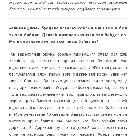
журамласан толь”-ийг боловсруулахад оролцсон эрдэмтэн
багш юм. Түүнтэй эх хэлийг тойрсон асуудлаар яриа өрнүүлэв.
-Аливаа улсын бусдаас ялгарах соёлын маш том өв бол
эх хэл байдаг. Дэлхий дахинаа хэчнээн хэл байдаг вэ.
Монгол хэлээр хэчнээн хүн ярьж байна вэ?
-Хүн төрөлхтний оюуны соёлын гайхамшигт бүтээл бол хэл.
Хэлгүйгээр хүн төрөлхтөн оршин тогтнох боломжгүй. Улс
үндэстний хэлийг хамгаалах, өвлүүлэх талаас НҮБ тэргүүтэй олон
байгууллагууд олон талын арга хэмжээ авч ирсэн. Үүний нэг
жишээ бол жил бүр тохиодог эх хэлний өдөр өнөөдөр /
өчигдөр/ тохиож байна. Улс үндэстнийхээ дархлааг хадгалахын
тулд төр засгаас эхлээд нийт ард түмэн эх хэлээ төгс эзэмших
журамт үүргээ биелүүлэх хэрэгтэй. Дэлхий дахинд 1800 гаруй
үндэстэн байна гэж үздэг, тэгэхээр төдий тооны хэл байна гэсэн
үг. Монгол угсаатан 10 сая гаруй бийгээс зургаан сая нь монгол
хэлээрээ ярьж байгаа юм. Монгол хэл бол өөрийн гэсэн
дархлаатай. Дархлааг юугаар тодорхойлох вэ гэхээр нэгт,
олон хүн хэрэглэж байх тусам урт насална. Хоёрт бичгийн