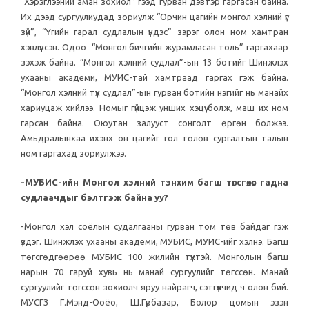
“Хэрэглээний аман зохиол” гээд гурван дэвтэр гаргасан байна.
Их дээд сургуулиудад зориулж “Орчин цагийн монгол хэлний үг
зүй”, “Үгийн гарал судлалын үндэс” зэрэг олон ном хамтран
хэвлүүлсэн. Одоо “Монгол бичгийн журамласан толь” гаргахаар
зэхэж байна. “Монгол хэлний судлал”-ын 13 ботийг Шинжлэх
ухааны академи, МУИС-тай хамтраад гаргах гэж байна.
“Монгол хэлний түүх судлал”-ын гурван ботийн нэгийг нь манайх
хариуцаж хийлээ. Номыг гүйцэж унших хэцүү болж, маш их ном
гарсан байна. Оюутан залууст сонголт өргөн болжээ.
Амьдралынхаа ихэнх он цагийг гол төлөв сургалтын талын
ном гаргахад зориулжээ.
-МУБИС-ийн Монгол хэлний тэнхим багш төгсгөхөөс гадна
судлаачдыг бэлтгэж байна уу?
-Монгол хэл соёлын судалгааны гурван том төв байдаг гэж
үздэг. Шинжлэх ухааны академи, МУБИС, МУИС-ийг хэлнэ. Багш
төгсгөдгөөрөө МУБИС 100 жилийн түүхтэй. Монголын багш
нарын 70 гаруй хувь нь манай сургуулийг төгссөн. Манай
сургуулийг төгссөн зохиолч яруу найрагч, сэтгүүлчид ч олон бий.
МУСГЗ Г.Мэнд-Ооёо, Ш.Гүрбазар, Болор цомын эзэн