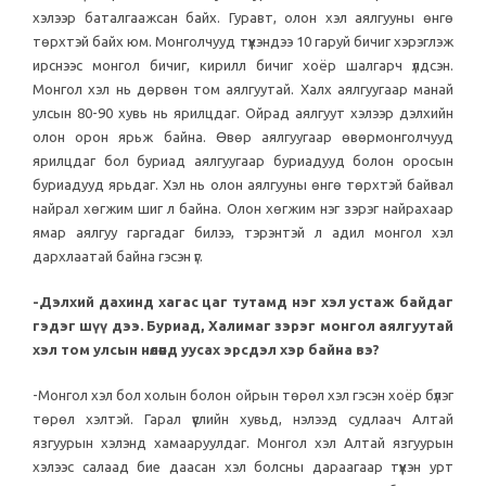
хэлээр баталгаажсан байх. Гуравт, олон хэл аялгууны өнгө
төрхтэй байх юм. Монголчууд түүхэндээ 10 гаруй бичиг хэрэглэж
ирснээс монгол бичиг, кирилл бичиг хоёр шалгарч үлдсэн.
Монгол хэл нь дөрвөн том аялгуутай. Халх аялгуугаар манай
улсын 80-90 хувь нь ярилцдаг. Ойрад аялгуут хэлээр дэлхийн
олон орон ярьж байна. Өвөр аялгуугаар өвөрмонголчууд
ярилцдаг бол буриад аялгуугаар буриадууд болон оросын
буриадууд ярьдаг. Хэл нь олон аялгууны өнгө төрхтэй байвал
найрал хөгжим шиг л байна. Олон хөгжим нэг зэрэг найрахаар
ямар аялгуу гаргадаг билээ, тэрэнтэй л адил монгол хэл
дархлаатай байна гэсэн үг.
-Дэлхий дахинд хагас цаг тутамд нэг хэл устаж байдаг
гэдэг шүү дээ. Буриад, Халимаг зэрэг монгол аялгуутай
хэл том улсын нөлөөнд уусах эрсдэл хэр байна вэ?
-Монгол хэл бол холын болон ойрын төрөл хэл гэсэн хоёр бүлэг
төрөл хэлтэй. Гарал үүслийн хувьд, нэлээд судлаач Алтай
язгуурын хэлэнд хамааруулдаг. Монгол хэл Алтай язгуурын
хэлээс салаад бие даасан хэл болсны дараагаар түүхэн урт