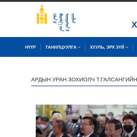
НҮҮР
ТАНИЛЦУУЛГА
ХУУЛЬ, ЭРХ ЗҮЙ
ЗУРГИЙН САН
АРДЫН УРАН ЗОХИОЛЧ Т.ГАЛСАНГИЙ