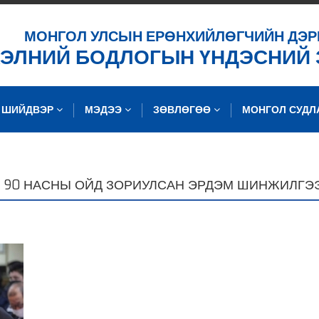
ХАЙХ
МОНГОЛ УЛСЫН ЕРӨНХИЙЛӨГЧИЙН ДЭР
ХЭЛНИЙ БОДЛОГЫН ҮНДЭСНИЙ
ШИЙДВЭР
МЭДЭЭ
ЗӨВЛӨГӨӨ
МОНГОЛ СУД
Н 90 НАСНЫ ОЙД ЗОРИУЛСАН ЭРДЭМ ШИНЖИЛГЭ