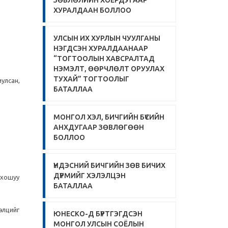
ЗӨВЛӨЛИЙН ХОЁРДУГААР
ХУРАЛДААН БОЛЛОО
УЛСЫН ИХ ХУРЛЫН ЧУУЛГАНЫ
НЭГДСЭН ХУРАЛДААНААР
“ТОГТООЛЫН ХАВСРАЛТАД
НЭМЭЛТ, ӨӨРЧЛӨЛТ ОРУУЛАХ
ТУХАЙ” ТОГТООЛЫГ
улсан,
БАТАЛЛАА
МОНГОЛ ХЭЛ, БИЧГИЙН БҮСИЙН
АНХДУГААР ЗӨВЛӨГӨӨН
БОЛЛОО
ҮНДЭСНИЙ БИЧГИЙН ЗӨВ БИЧИХ
ДҮРМИЙГ ХЭЛЭЛЦЭН
 хошуу
БАТАЛЛАА
элцийг
ЮНЕСКО-Д БҮРТГЭГДСЭН
МОНГОЛ УЛСЫН СОЁЛЫН