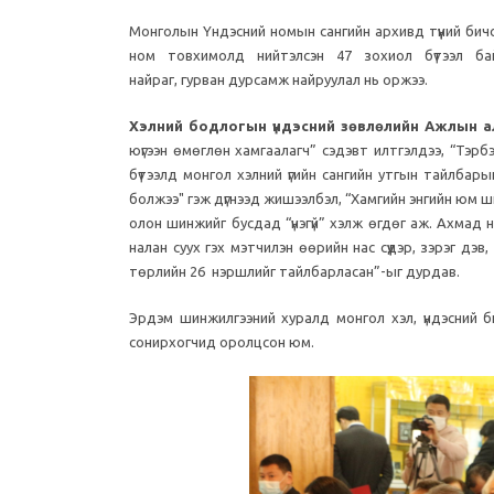
Монголын Үндэсний номын сангийн архивд түүний бичсэ
ном товхимолд нийтэлсэн 47 зохиол бүтээл б
найраг, гурван дурсамж найруулал нь оржээ.
Хэлний бодлогын үндэсний зөвлөлийн Ажлын а
юүгээн өмөглөн хамгаалагч” сэдэвт илтгэлдээ, “Тэрбээр
бүтээлд монгол хэлний үгийн сангийн утгын тайлбарыг
болжээ" гэж дүгнээд жишээлбэл, “Хамгийн энгийн юм шиг
олон шинжийг бусдад “үнэгүй” хэлж өгдөг аж. Ахмад нь
налан суух гэх мэтчилэн өөрийн нас сүүдэр, зэрэг дэв,
төрлийн 26 нэршлийг тайлбарласан”-ыг дурдав.
Эрдэм шинжилгээний хуралд монгол хэл, үндэсний бичи
сонирхогчид оролцсон юм.