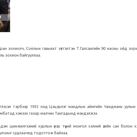
ан зохиолч, Соёлын гавьяат зүтгэлтэн Т.Галсангийн 90 насны ойд зори
ль зохион байгууллаа.
эглэсэн тэрбээр 1932 онд Цэцэрлэг мандлын аймгийн Чандмань уулын
Бумбатад хэмээх газар малчин Тангадынд мэндэлжээ.
м шинжилгээний хурлын үеэр түүний монгол хэлний үгийн сан болон х
уулсныг судлаачид тодотгож байлаа.