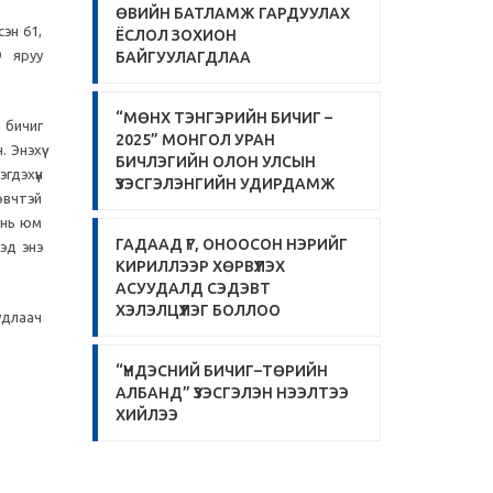
ӨВИЙН БАТЛАМЖ ГАРДУУЛАХ
сэн 61,
ЁСЛОЛ ЗОХИОН
 яруу
БАЙГУУЛАГДЛАА
“МӨНХ ТЭНГЭРИЙН БИЧИГ –
л бичиг
2025” МОНГОЛ УРАН
 Энэхүү
БИЧЛЭГИЙН ОЛОН УЛСЫН
гдэхүүн
ҮЗЭСГЭЛЭНГИЙН УДИРДАМЖ
 өвчтэй
у нь юм
ГАДААД ҮГ, ОНООСОН НЭРИЙГ
ээд энэ
КИРИЛЛЭЭР ХӨРВҮҮЛЭХ
АСУУДАЛД СЭДЭВТ
ХЭЛЭЛЦҮҮЛЭГ БОЛЛОО
удлаач
“ҮНДЭСНИЙ БИЧИГ–ТӨРИЙН
АЛБАНД” ҮЗЭСГЭЛЭН НЭЭЛТЭЭ
ХИЙЛЭЭ