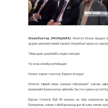
Улаанбаатар /МОНЦАМЭ/.
Монгол Улсын Ардын ур
эрдэм шинжилгээний хурлыг Улаанбаатарын их сургуу
"Өөрсдөө даалимба хөдөс өмсдөг
Үр ачаа нэхийд өлгийддөг
Номыг харин торгоор баринтагладаг
Монгол түмний минь заншил гайхамшиг" хэмээн шүл
(өнөөгийн Баянхонгор аймгийн Заг гол сумын нутаг) 
Өдгөө тохиож буй 90 насных нь ойд зориулсан эрдэ
баяжуулах, нэмэн тайлбарлахад үнэтэй хувь нэмэр ор