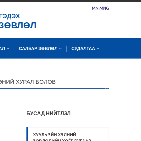
MN
MNG
ГЭДЭХ
 ЗӨВЛӨЛ
ЛАЛ
САЛБАР ЗӨВЛӨЛ
СУДАЛГАА
ЭНИЙ ХУРАЛ БОЛОВ
БУСАД НИЙТЛЭЛ
ХУУЛЬ ЗҮЙН ХЭЛНИЙ