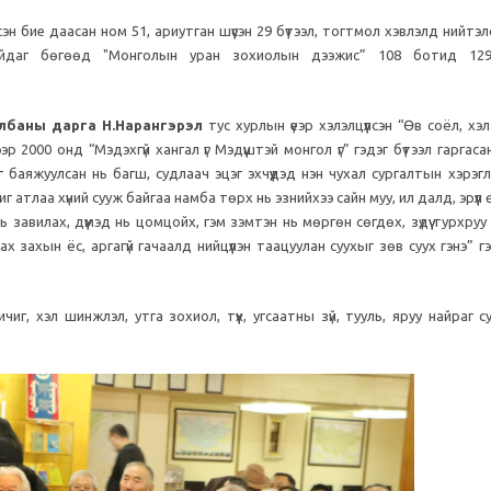
н бие даасан ном 51, ариутган шүүсэн 29 бүтээл, тогтмол хэвлэлд нийтэл
айдаг бөгөөд "Монголын уран зохиолын дээжис” 108 ботид 129
лбаны дарга Н.Нарангэрэл
тус хурлын үеэр хэлэлцүүлсэн “Өв соёл, хэ
 2000 онд “Мэдэхгүй хангал үг Мэдүүштэй монгол үг” гэдэг бүтээл гаргасан.
 баяжуулсан нь багш, судлаач эцэг эхчүүдэд нэн чухал сургалтын хэрэглэ
 атлаа хүний сууж байгаа намба төрх нь эзнийхээ сайн муу, ил далд, эрүүл
 завилах, дүүмэд нь цомцойх, гэм зэмтэн нь мөргөн сөгдөх, зүдүү турхру
 ах захын ёс, аргагүй гачаалд нийцүүлэн таацуулан суухыг зөв суух гэнэ” г
г, хэл шинжлэл, утга зохиол, түүх, угсаатны зүй, тууль, яруу найраг с