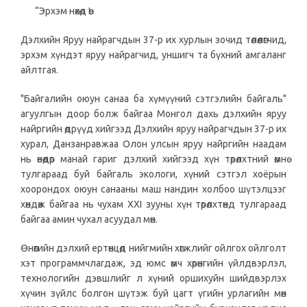
“Эрхэм нөхөд өө!
Дэлхийн Яруу найрагчдын 37-р их хурлын зочид төлөөлөгчид,
эрхэм хүндэт яруу найрагчид, уншигч та бүхний амгаланг
айлтгая.
"Байгалийн оюун санаа ба хүмүүний сэтгэлийн байгаль"
агуулгын доор болж байгаа Монгол дахь дэлхийн яруу
найргийн өдрүүд хийгээд Дэлхийн яруу найрагчдын 37-р их
хурал, Данзанравжаа Олон улсын яруу найргийн наадам
нь өнөөдөр манай гариг дэлхий хийгээд хүн төрөлхтний өмнө
тулгараад буй байгаль экологи, хүний сэтгэл хоёрын
хоорондох оюун санааны маш нандин холбоо шүтэлцээг
хөндөж байгаа нь чухам XXI зууны хүн төрөлхтөнд тулгараад
байгаа амин чухал асуудал мөн.
Өнөөгийн дэлхий ертөнцөд нийгмийн хөгжлийг ойлгох ойлголт
хэт программчлагдаж, эд юмс өмч хөрөнгийн үйлдвэрлэл,
технологийн дэвшлийг л хүний оршихуйн шийдвэрлэх
хүчин зүйлс болгон шүтэж буй цагт үгийн урлагийн мөн