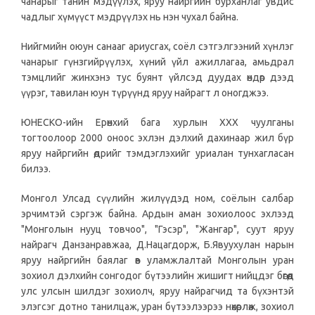
чанарыг танин мэдүүлэх, яруу найргийн бурханлаг увдис
чадлыг хүмүүст мэдрүүлэх нь нэн чухал байна.
Нийгмийн оюун санааг ариусгах, соёл сэтгэлгээний хүнлэг
чанарыг гүнзгийрүүлэх, хүний үйл ажиллагаа, амьдрал
тэмцлийг жинхэнэ тус буянт үйлсэд дуудах өндөр дээд
үүрэг, тавилан юун түрүүнд яруу найрагт л оногджээ.
ЮНЕСКО-ийн Ерөнхий бага хурлын ХХХ чуулганы
тогтоолоор 2000 оноос эхлэн дэлхий дахинаар жил бүр
яруу найргийн өдрийг тэмдэглэхийг уриалан тунхагласан
билээ.
Монгол Улсад сүүлийн жилүүдэд ном, соёлын салбар
эрчимтэй сэргэж байна. Ардын аман зохиолоос эхлээд
"Монголын нууц товчоо", "Гэсэр", "Жангар", суут яруу
найрагч Данзанравжаа, Д.Нацагдорж, Б.Явуухулан нарын
яруу найргийн баялаг өв уламжлалтай Монголын уран
зохиол дэлхийн сонгодог бүтээлийн жишигт нийцдэг бөгөөд
улс улсын шилдэг зохиолч, яруу найрагчид та бүхэнтэй
элэгсэг дотно танилцаж, уран бүтээлээрээ нөхөрлөж, зохиол