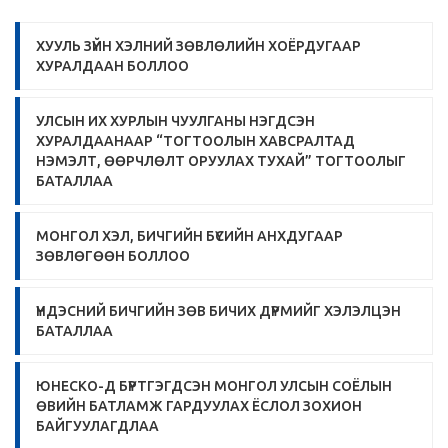
ХУУЛЬ ЗҮЙН ХЭЛНИЙ ЗӨВЛӨЛИЙН ХОЁРДУГААР
ХУРАЛДААН БОЛЛОО
УЛСЫН ИХ ХУРЛЫН ЧУУЛГАНЫ НЭГДСЭН
ХУРАЛДААНААР “ТОГТООЛЫН ХАВСРАЛТАД
НЭМЭЛТ, ӨӨРЧЛӨЛТ ОРУУЛАХ ТУХАЙ” ТОГТООЛЫГ
БАТАЛЛАА
МОНГОЛ ХЭЛ, БИЧГИЙН БҮСИЙН АНХДУГААР
ЗӨВЛӨГӨӨН БОЛЛОО
ҮНДЭСНИЙ БИЧГИЙН ЗӨВ БИЧИХ ДҮРМИЙГ ХЭЛЭЛЦЭН
БАТАЛЛАА
ЮНЕСКО-Д БҮРТГЭГДСЭН МОНГОЛ УЛСЫН СОЁЛЫН
ӨВИЙН БАТЛАМЖ ГАРДУУЛАХ ЁСЛОЛ ЗОХИОН
БАЙГУУЛАГДЛАА