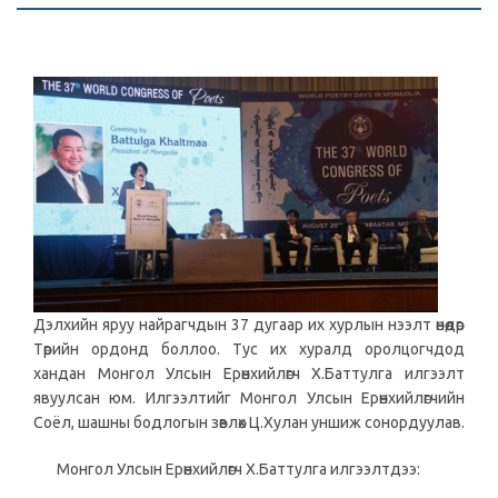
Дэлхийн яруу найрагчдын 37 дугаар их хурлын нээлт өнөөдөр
Төрийн ордонд боллоо. Тус их хуралд оролцогчдод
хандан Монгол Улсын Ерөнхийлөгч Х.Баттулга илгээлт
явуулсан юм. Илгээлтийг Монгол Улсын Ерөнхийлөгчийн
Соёл, шашны бодлогын зөвлөх Ц.Хулан уншиж сонордуулав.
Монгол Улсын Ерөнхийлөгч Х.Баттулга илгээлтдээ: