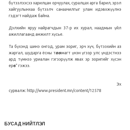
бүтээлээсээ харилцан орчуулах, суралцах арга барил, эрэл
хайгуулынхаа бүтээлч санаачилгыг улам идэвхжүүлнэ
гэдэгт найдаж байна.
Дэлхийн яруу найрагчдын 37-р их хурал, наадмын үйл
ажиллагаанд амжилт хүсье.
Та бүхэнд шинэ онгод, урам зориг, эрч хүч, бүтээхийн аз
жаргал, шударга ёсны төлөө ямагт үнэн үгээр улс үндэстнээ
ард түмнээ уриалан гэгээрүүлж явах эр зоригийг хүсэн
ерөөе” гэжээ.
Эх
сурвалж: http://www.president.mn/content/12578
БУСАД НИЙТЛЭЛ