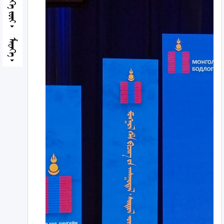
ᠮᠡᠳᠡᠭᠡ