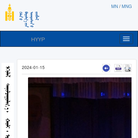
MN
/
MNG
НҮҮР
Toggl
naviga
2024-01-15
ᠡᠬᠢᠯᠡᠯ
ᠲᠠᠨᠢᠯᠴᠠᠭᠤᠯᠭ᠎ᠠ
ᠬᠠᠤᠯᠢ᠂ ᠡᠷᠬᠡ ᠵᠦᠶ