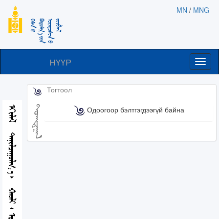
MN
/
MNG
НҮҮР
Toggl
naviga
Тогтоол
ᠲᠣᠭᠲᠠᠭᠠᠯ
ᠡᠬᠢᠯᠡᠯ
Одоогоор бэлтгэгдээгүй байна
ᠲᠠᠨᠢᠯᠴᠠᠭᠤᠯᠭ᠎ᠠ
ᠬᠠᠤᠯᠢ᠂ ᠡᠷᠬᠡ ᠵᠦᠶ