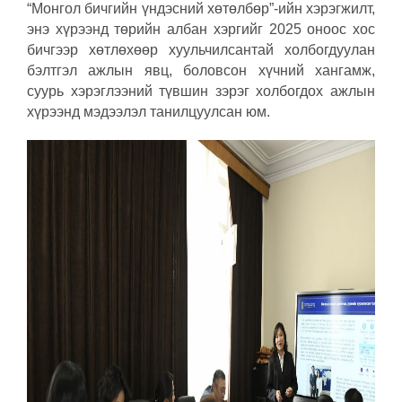
“Монгол бичгийн үндэсний хөтөлбөр”-ийн хэрэгжилт,
энэ хүрээнд төрийн албан хэргийг 2025 оноос хос
бичгээр хөтлөхөөр хуульчилсантай холбогдуулан
бэлтгэл ажлын явц, боловсон хүчний хангамж,
суурь хэрэглээний түвшин зэрэг холбогдох ажлын
хүрээнд мэдээлэл танилцуулсан юм.