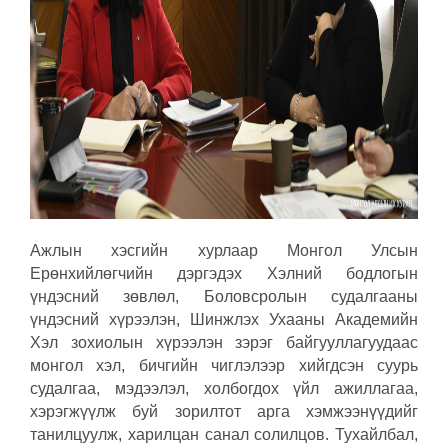
Ажлын хэсгийн хурлаар Монгол Улсын
Ерөнхийлөгчийн дэргэдэх Хэлний бодлогын
үндэсний зөвлөл, Боловсролын судалгааны
үндэсний хүрээлэн, Шинжлэх Ухааны Академийн
Хэл зохиолын хүрээлэн зэрэг байгууллагуудаас
монгол хэл, бичгийн чиглэлээр хийгдсэн суурь
судалгаа, мэдээлэл, холбогдох үйл ажиллагаа,
хэрэгжүүлж буй зорилтот арга хэмжээнүүдийг
танилцуулж, харилцан санал солилцов. Тухайлбал,