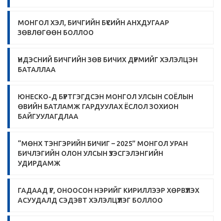
МОНГОЛ ХЭЛ, БИЧГИЙН БҮСИЙН АНХДУГААР
ЗӨВЛӨГӨӨН БОЛЛОО
ҮНДЭСНИЙ БИЧГИЙН ЗӨВ БИЧИХ ДҮРМИЙГ ХЭЛЭЛЦЭН
БАТАЛЛАА
ЮНЕСКО-Д БҮРТГЭГДСЭН МОНГОЛ УЛСЫН СОЁЛЫН
ӨВИЙН БАТЛАМЖ ГАРДУУЛАХ ЁСЛОЛ ЗОХИОН
БАЙГУУЛАГДЛАА
“МӨНХ ТЭНГЭРИЙН БИЧИГ – 2025” МОНГОЛ УРАН
БИЧЛЭГИЙН ОЛОН УЛСЫН ҮЗЭСГЭЛЭНГИЙН
УДИРДАМЖ
ГАДААД ҮГ, ОНООСОН НЭРИЙГ КИРИЛЛЭЭР ХӨРВҮҮЛЭХ
АСУУДАЛД СЭДЭВТ ХЭЛЭЛЦҮҮЛЭГ БОЛЛОО