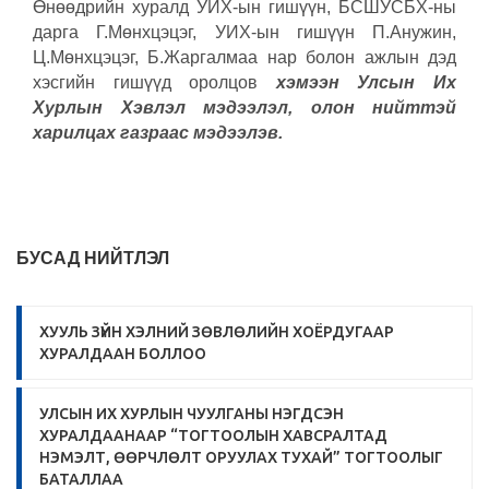
Өнөөдрийн хуралд УИХ-ын гишүүн, БСШУСБХ-ны
дарга Г.Мөнхцэцэг, УИХ-ын гишүүн П.Анужин,
Ц.Мөнхцэцэг, Б.Жаргалмаа нар болон ажлын дэд
хэсгийн гишүүд оролцов
хэмээн Улсын Их
Хурлын Хэвлэл мэдээлэл, олон нийттэй
харилцах газраас мэдээлэв.
БУСАД НИЙТЛЭЛ
ХУУЛЬ ЗҮЙН ХЭЛНИЙ ЗӨВЛӨЛИЙН ХОЁРДУГААР
ХУРАЛДААН БОЛЛОО
УЛСЫН ИХ ХУРЛЫН ЧУУЛГАНЫ НЭГДСЭН
ХУРАЛДААНААР “ТОГТООЛЫН ХАВСРАЛТАД
НЭМЭЛТ, ӨӨРЧЛӨЛТ ОРУУЛАХ ТУХАЙ” ТОГТООЛЫГ
БАТАЛЛАА