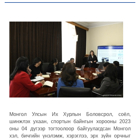
Монгол Улсын Их Хурлын Боловсрол, соёл,
шинжлэх ухаан, спортын байнгын хорооны 2023
оны 04 дүгээр тогтоолоор байгуулагдсан Монгол
хэл, бичгийн үнэлэмж, хэрэглээ, эрх зүйн орчныг