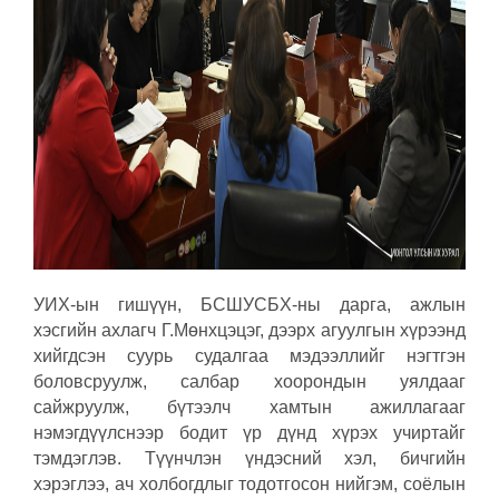
УИХ-ын гишүүн, БСШУСБХ-ны дарга, ажлын
хэсгийн ахлагч Г.Мөнхцэцэг, дээрх агуулгын хүрээнд
хийгдсэн суурь судалгаа мэдээллийг нэгтгэн
боловсруулж, салбар хоорондын уялдааг
сайжруулж, бүтээлч хамтын ажиллагааг
нэмэгдүүлснээр бодит үр дүнд хүрэх учиртайг
тэмдэглэв. Түүнчлэн үндэсний хэл, бичгийн
хэрэглээ, ач холбогдлыг тодотгосон нийгэм, соёлын