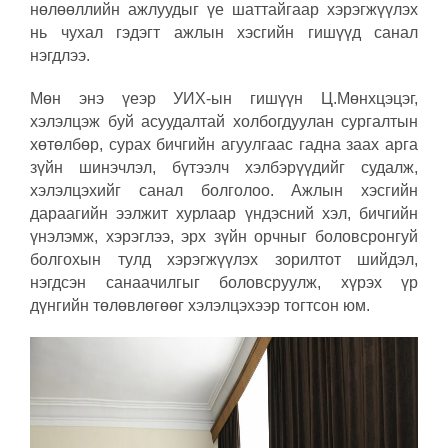
нөлөөллийн ажлуудыг үе шаттайгаар хэрэгжүүлэх
нь чухал гэдэгт ажлын хэсгийн гишүүд санал
нэгдлээ.
Мөн энэ үеэр УИХ-ын гишүүн Ц.Мөнхцэцэг,
хэлэлцэж буй асуудалтай холбогдуулан сургалтын
хөтөлбөр, сурах бичгийн агуулгаас гадна заах арга
зүйн шинэчлэл, бүтээлч хэлбэрүүдийг судалж,
хэлэлцэхийг санал болголоо. Ажлын хэсгийн
дараагийн ээлжит хурлаар үндэсний хэл, бичгийн
үнэлэмж, хэрэглээ, эрх зүйн орчныг боловсронгуй
болгохын тулд хэрэгжүүлэх зорилтот шийдэл,
нэгдсэн санаачилгыг боловсруулж, хүрэх үр
дүнгийн төлөвлөгөөг хэлэлцэхээр тогтсон юм.