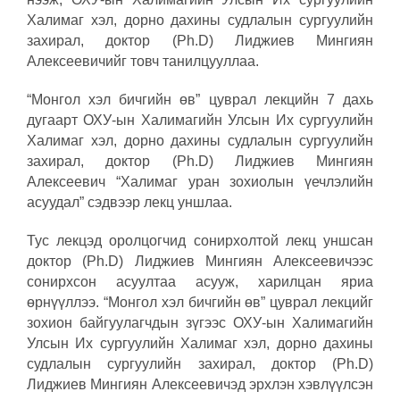
Халимаг хэл, дорно дахины судлалын сургуулийн
захирал, доктор (Ph.D) Лиджиев Мингиян
Алексеевичийг товч танилцууллаа.
“Монгол хэл бичгийн өв” цуврал лекцийн 7 дахь
дугаарт ОХУ-ын Халимагийн Улсын Их сургуулийн
Халимаг хэл, дорно дахины судлалын сургуулийн
захирал, доктор (Ph.D) Лиджиев Мингиян
Алексеевич “Халимаг уран зохиолын үечлэлийн
асуудал” сэдвээр лекц уншлаа.
Тус лекцэд оролцогчид сонирхолтой лекц уншсан
доктор (Ph.D) Лиджиев Мингиян Алексеевичээс
сонирхсон асуултаа асууж, харилцан яриа
өрнүүллээ. “Монгол хэл бичгийн өв” цуврал лекцийг
зохион байгуулагчдын зүгээс ОХУ-ын Халимагийн
Улсын Их сургуулийн Халимаг хэл, дорно дахины
судлалын сургуулийн захирал, доктор (Ph.D)
Лиджиев Мингиян Алексеевичэд эрхлэн хэвлүүлсэн