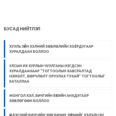
БУСАД НИЙТЛЭЛ
ХУУЛЬ ЗҮЙН ХЭЛНИЙ ЗӨВЛӨЛИЙН ХОЁРДУГААР
ХУРАЛДААН БОЛЛОО
УЛСЫН ИХ ХУРЛЫН ЧУУЛГАНЫ НЭГДСЭН
ХУРАЛДААНААР “ТОГТООЛЫН ХАВСРАЛТАД
НЭМЭЛТ, ӨӨРЧЛӨЛТ ОРУУЛАХ ТУХАЙ” ТОГТООЛЫГ
БАТАЛЛАА
МОНГОЛ ХЭЛ, БИЧГИЙН БҮСИЙН АНХДУГААР
ЗӨВЛӨГӨӨН БОЛЛОО
ҮНДЭСНИЙ БИЧГИЙН ЗӨВ БИЧИХ ДҮРМИЙГ ХЭЛЭЛЦЭН