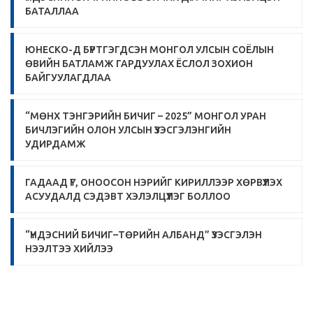
БАТАЛЛАА
ЮНЕСКО-Д БҮРТГЭГДСЭН МОНГОЛ УЛСЫН СОЁЛЫН
ӨВИЙН БАТЛАМЖ ГАРДУУЛАХ ЁСЛОЛ ЗОХИОН
БАЙГУУЛАГДЛАА
“МӨНХ ТЭНГЭРИЙН БИЧИГ – 2025” МОНГОЛ УРАН
БИЧЛЭГИЙН ОЛОН УЛСЫН ҮЗЭСГЭЛЭНГИЙН
УДИРДАМЖ
ГАДААД ҮГ, ОНООСОН НЭРИЙГ КИРИЛЛЭЭР ХӨРВҮҮЛЭХ
АСУУДАЛД СЭДЭВТ ХЭЛЭЛЦҮҮЛЭГ БОЛЛОО
“ҮНДЭСНИЙ БИЧИГ–ТӨРИЙН АЛБАНД” ҮЗЭСГЭЛЭН
НЭЭЛТЭЭ ХИЙЛЭЭ