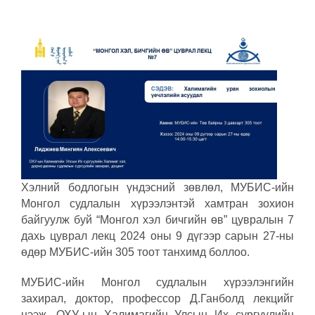
Хэлний бодлогын үндэсний зөвлөл, МУБИС-ийн
Монгол судлалын хүрээлэнтэй хамтран зохион
байгуулж буй “Монгол хэл бичгийн өв” цувралын 7
дахь цуврал лекц 2024 оны 9 дүгээр сарын 27-ны
өдөр МУБИС-ийн 305 тоот танхимд боллоо.
МУБИС-ийн Монгол судлалын хүрээлэнгийн
захирал, доктор, профессор Д.Ганболд лекцийг
нээж, ОХУ-ын Халимагийн Улсын Их сургуулийн