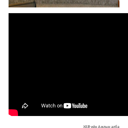
ХБҮЗ-ийн Ажлын алба