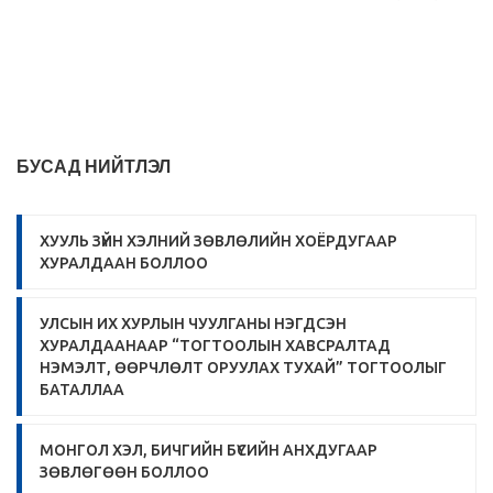
БУСАД НИЙТЛЭЛ
ХУУЛЬ ЗҮЙН ХЭЛНИЙ ЗӨВЛӨЛИЙН ХОЁРДУГААР
ХУРАЛДААН БОЛЛОО
УЛСЫН ИХ ХУРЛЫН ЧУУЛГАНЫ НЭГДСЭН
ХУРАЛДААНААР “ТОГТООЛЫН ХАВСРАЛТАД
НЭМЭЛТ, ӨӨРЧЛӨЛТ ОРУУЛАХ ТУХАЙ” ТОГТООЛЫГ
БАТАЛЛАА
МОНГОЛ ХЭЛ, БИЧГИЙН БҮСИЙН АНХДУГААР
ЗӨВЛӨГӨӨН БОЛЛОО