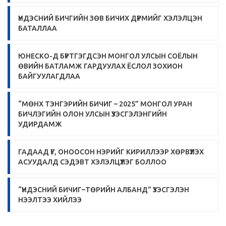
ҮНДЭСНИЙ БИЧГИЙН ЗӨВ БИЧИХ ДҮРМИЙГ ХЭЛЭЛЦЭН
БАТАЛЛАА
ЮНЕСКО-Д БҮРТГЭГДСЭН МОНГОЛ УЛСЫН СОЁЛЫН
ӨВИЙН БАТЛАМЖ ГАРДУУЛАХ ЁСЛОЛ ЗОХИОН
БАЙГУУЛАГДЛАА
“МӨНХ ТЭНГЭРИЙН БИЧИГ – 2025” МОНГОЛ УРАН
БИЧЛЭГИЙН ОЛОН УЛСЫН ҮЗЭСГЭЛЭНГИЙН
УДИРДАМЖ
ГАДААД ҮГ, ОНООСОН НЭРИЙГ КИРИЛЛЭЭР ХӨРВҮҮЛЭХ
АСУУДАЛД СЭДЭВТ ХЭЛЭЛЦҮҮЛЭГ БОЛЛОО
“ҮНДЭСНИЙ БИЧИГ–ТӨРИЙН АЛБАНД” ҮЗЭСГЭЛЭН
НЭЭЛТЭЭ ХИЙЛЭЭ