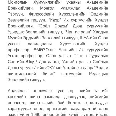
Монголын Хүмүүнлэгийн ухааны Академийн
Ерөнхийлөгч, Монгол уламжлал Академийн
Тэргүүн, Философийн Хүрээлэнгийн Эрдмийн
Зөвлөлийн гишүүн, “Идэр” Их сургуулийн Хүндэт
Ерөнхийлөгч, “Соёл Эрдэм” Дээд сургуулийн
Удирдах Зөвлөлийн гишүүн, “Чингис хаан” Хаадын
Музейн Эрдмийн Зөвлөлийн гишүүн, ШУА-ийн Олон
улсын харилцааны Хүрээлэнгийн Хүндэт
профессор, ӨМӨЗО-ны Багшийн Их сургуулийн
Угтах профессор, Олон улсын Тэнгэр судлалын
Сангийн /Якут/ Дэд дарга, “Алтайн улсын Соёлын
Дээд сургууль”-ийн /ОХУ-ын Алтайн хязгаар/ “Эрдэм
шинжилгээний бичиг” сэтгүүлийн Редакцын
Зөвлөлийн гишүүн.
Ардчиллыг хөгжүүлэх, улс төр эдийн засгийг
хөгжлийн шинэ замналд дэвшүүлэх, нийгмийн
өөрчлөлт, шинэтгэлийг бий болгох зорилтуудыг
хэрэгжүүлэх онол, практикийн хамааралтай олон
ажил үйлд 1990 оноос хойш хүчин зүтгэж ирсэн.