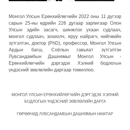
Монгол Улсын Ерөнхийлөгчийн 2022 оны 11 дүгээр
сарын 25-ны өдрийн 226 дугаар зарлигаар Олон
Улсын эдийн засагч, шинжлэх ухаан судлаач,
монгол судлаач, зохиолч, яруу найрагч, нийгмийн
зүтгэлтэн, доктор (PhD), профессор, Монгол Улсын
Ардын багш, Соёлын гавьяат зүтгэлтэн
Лувсандамбын Дашнямыг Монгол Улсын ­
Ерөнхийлөгчийн дэргэдэх Хэлний бодлогын
үндэсний зөвлөлийн даргаар томиллоо.
МОНГОЛ УЛСЫН ­ЕРӨНХИЙЛӨГЧИЙН ДЭРГЭДЭХ ХЭЛНИЙ
БОДЛОГЫН ҮНДЭСНИЙ ЗӨВЛӨЛИЙН ДАРГА
ГӨРӨӨЧИД ЛУВСАНДАМБЫН ДАШНЯМЫН НАМТАР