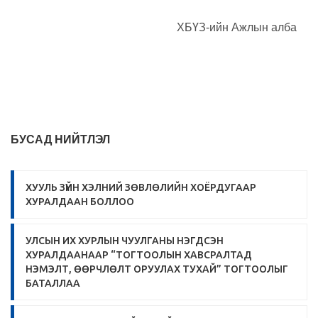
ХБҮЗ-ийн Ажлын алба
БУСАД НИЙТЛЭЛ
ХУУЛЬ ЗҮЙН ХЭЛНИЙ ЗӨВЛӨЛИЙН ХОЁРДУГААР
ХУРАЛДААН БОЛЛОО
УЛСЫН ИХ ХУРЛЫН ЧУУЛГАНЫ НЭГДСЭН
ХУРАЛДААНААР “ТОГТООЛЫН ХАВСРАЛТАД
НЭМЭЛТ, ӨӨРЧЛӨЛТ ОРУУЛАХ ТУХАЙ” ТОГТООЛЫГ
БАТАЛЛАА