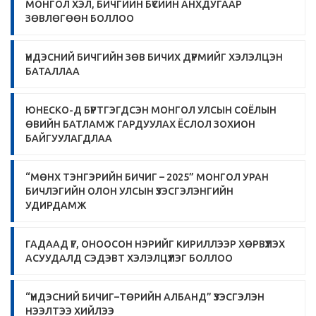
МОНГОЛ ХЭЛ, БИЧГИЙН БҮСИЙН АНХДУГААР
ЗӨВЛӨГӨӨН БОЛЛОО
ҮНДЭСНИЙ БИЧГИЙН ЗӨВ БИЧИХ ДҮРМИЙГ ХЭЛЭЛЦЭН
БАТАЛЛАА
ЮНЕСКО-Д БҮРТГЭГДСЭН МОНГОЛ УЛСЫН СОЁЛЫН
ӨВИЙН БАТЛАМЖ ГАРДУУЛАХ ЁСЛОЛ ЗОХИОН
БАЙГУУЛАГДЛАА
“МӨНХ ТЭНГЭРИЙН БИЧИГ – 2025” МОНГОЛ УРАН
БИЧЛЭГИЙН ОЛОН УЛСЫН ҮЗЭСГЭЛЭНГИЙН
УДИРДАМЖ
ГАДААД ҮГ, ОНООСОН НЭРИЙГ КИРИЛЛЭЭР ХӨРВҮҮЛЭХ
АСУУДАЛД СЭДЭВТ ХЭЛЭЛЦҮҮЛЭГ БОЛЛОО
“ҮНДЭСНИЙ БИЧИГ–ТӨРИЙН АЛБАНД” ҮЗЭСГЭЛЭН
НЭЭЛТЭЭ ХИЙЛЭЭ