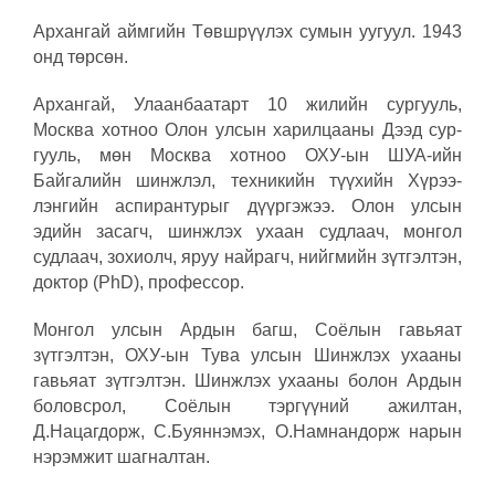
Архангай айм­гийн Төвшрүүлэх су­мын уугуул. 1943
онд төрсөн.
Архангай, Улаанбаатарт 10 жилийн сургууль,
Москва хотноо Олон улсын харилцааны Дээд сур­
гууль, мөн Москва хотноо ОХУ-ын ШУА-ийн
Байгалийн шинжлэл, техникийн түүхийн Хү­рээ­
лэнгийн аспиран­турыг дүүргэжээ. Олон улсын
эдийн засагч, шинжлэх ухаан судлаач, монгол
судлаач, зохиолч, яруу найрагч, нийгмийн зүтгэлтэн,
доктор (PhD), профессор.
Монгол улсын Ардын багш, Соёлын гавьяат
зүтгэлтэн, ОХУ-ын Тува улсын Шинжлэх ухааны
гавьяат зүтгэлтэн. Шинжлэх ухааны болон Ардын
боловсрол, Соёлын тэргүүний ажилтан,
Д.Нацагдорж, С.Буяннэмэх, О.Намнандорж нарын
нэрэмжит шагналтан.