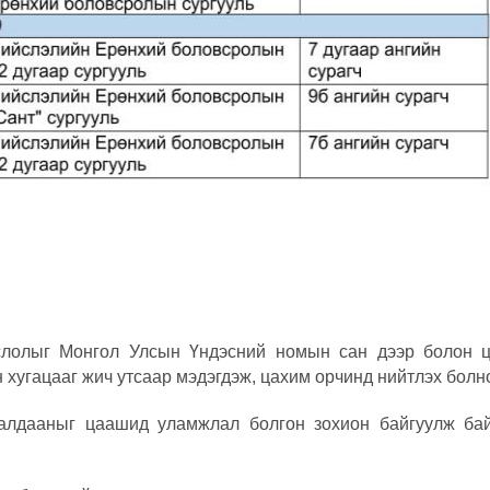
слолыг Монгол Улсын Үндэсний номын сан дээр болон 
 хугацааг жич утсаар мэдэгдэж, цахим орчинд нийтлэх болн
ралдааныг цаашид уламжлал болгон зохион байгуулж ба