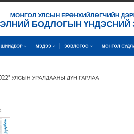
ХАЙХ
МОНГОЛ УЛСЫН ЕРӨНХИЙЛӨГЧИЙН ДЭР
ХЭЛНИЙ БОДЛОГЫН ҮНДЭСНИЙ
ШИЙДВЭР
МЭДЭЭ
ЗӨВЛӨГӨӨ
МОНГОЛ СУД
22" УЛСЫН УРАЛДААНЫ ДҮН ГАРЛАА