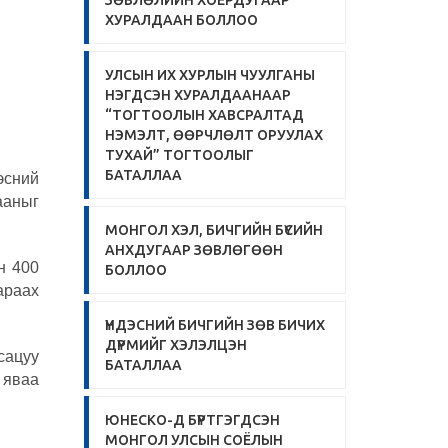
ЗӨВЛӨЛИЙН ХОЁРДУГААР
ХУРАЛДААН БОЛЛОО
УЛСЫН ИХ ХУРЛЫН ЧУУЛГАНЫ
НЭГДСЭН ХУРАЛДААНААР
“ТОГТООЛЫН ХАВСРАЛТАД
НЭМЭЛТ, ӨӨРЧЛӨЛТ ОРУУЛАХ
ТУХАЙ” ТОГТООЛЫГ
БАТАЛЛАА
эсний
ааныг
МОНГОЛ ХЭЛ, БИЧГИЙН БҮСИЙН
АНХДУГААР ЗӨВЛӨГӨӨН
н 400
БОЛЛОО
араах
ҮНДЭСНИЙ БИЧГИЙН ЗӨВ БИЧИХ
ДҮРМИЙГ ХЭЛЭЛЦЭН
сацуу
БАТАЛЛАА
 яваа
ЮНЕСКО-Д БҮРТГЭГДСЭН
МОНГОЛ УЛСЫН СОЁЛЫН