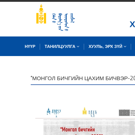
НҮҮР
ТАНИЛЦУУЛГА
ХУУЛЬ, ЭРХ ЗҮЙ
ЗУРГИЙН САН
"МОНГОЛ БИЧГИЙН ЦАХИМ БИЧВЭР-20