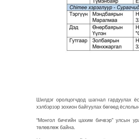
Шилдэг оролцогчдод шагнал гардуулах ё
хэлбэрээр зохион байгуулах бөгөөд ёслолын
“Монгол бичгийн цахим бичвэр” улсын у
төлөвлөж байна.