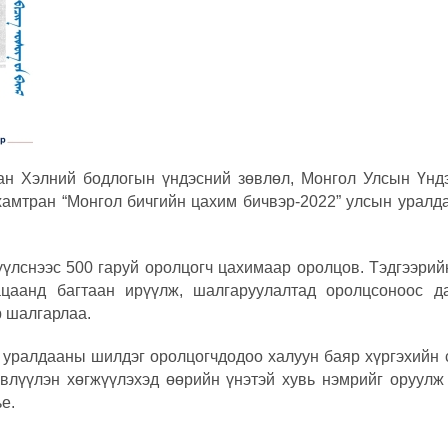
лан Хэлний бодлогын үндэсний зөвлөл, Монгол Улсын Үнд
хамтран “Монгол бичгийн цахим бичвэр-2022” улсын уралд
үлснээс 500 гаруй оролцогч цахимаар оролцов. Тэдгээрий
ацаанд багтаан ирүүлж, шалгаруулалтад оролцсоноос д
р шалгарлаа.
 уралдааны шилдэг оролцогчдодоо халуун баяр хүргэхийн 
 өвлүүлэн хөгжүүлэхэд өөрийн үнэтэй хувь нэмрийг оруулж
е.