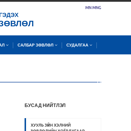
MN
MNG
ГЭДЭХ
 ЗӨВЛӨЛ
ЛАЛ
САЛБАР ЗӨВЛӨЛ
СУДАЛГАА
БУСАД НИЙТЛЭЛ
ХУУЛЬ ЗҮЙН ХЭЛНИЙ