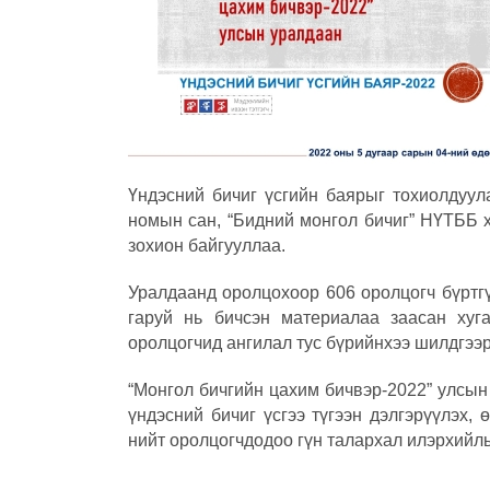
Үндэсний бичиг үсгийн баярыг тохиолдуу
номын сан, “Бидний монгол бичиг” НҮТББ 
зохион байгууллаа.
Уралдаанд оролцохоор 606 оролцогч бүртгү
гаруй нь бичсэн материалаа заасан хуг
оролцогчид ангилал тус бүрийнхээ шилдгээ
“Монгол бичгийн цахим бичвэр-2022” улсын
үндэсний бичиг үсгээ түгээн дэлгэрүүлэх,
нийт оролцогчдодоо гүн талархал илэрхийль