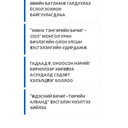
ӨВИЙН БАТЛАМЖ ГАРДУУЛАХ
ЁСЛОЛ ЗОХИОН
БАЙГУУЛАГДЛАА
“МӨНХ ТЭНГЭРИЙН БИЧИГ –
2025” МОНГОЛ УРАН
БИЧЛЭГИЙН ОЛОН УЛСЫН
ҮЗЭСГЭЛЭНГИЙН УДИРДАМЖ
ГАДААД ҮГ, ОНООСОН НЭРИЙГ
КИРИЛЛЭЭР ХӨРВҮҮЛЭХ
АСУУДАЛД СЭДЭВТ
ХЭЛЭЛЦҮҮЛЭГ БОЛЛОО
“ҮНДЭСНИЙ БИЧИГ–ТӨРИЙН
АЛБАНД” ҮЗЭСГЭЛЭН НЭЭЛТЭЭ
ХИЙЛЭЭ