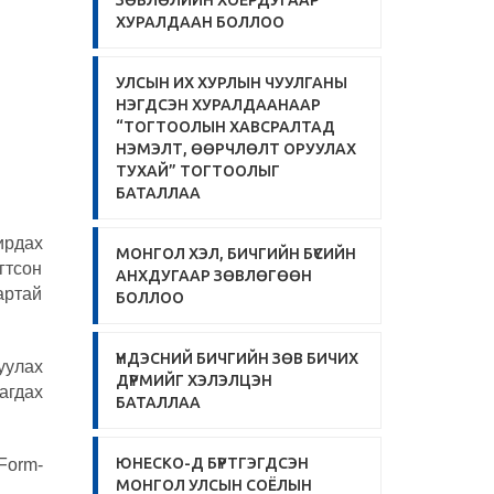
ЗӨВЛӨЛИЙН ХОЁРДУГААР
ХУРАЛДААН БОЛЛОО
УЛСЫН ИХ ХУРЛЫН ЧУУЛГАНЫ
НЭГДСЭН ХУРАЛДААНААР
“ТОГТООЛЫН ХАВСРАЛТАД
НЭМЭЛТ, ӨӨРЧЛӨЛТ ОРУУЛАХ
ТУХАЙ” ТОГТООЛЫГ
БАТАЛЛАА
ирдах
МОНГОЛ ХЭЛ, БИЧГИЙН БҮСИЙН
гтсон
АНХДУГААР ЗӨВЛӨГӨӨН
артай
БОЛЛОО
ҮНДЭСНИЙ БИЧГИЙН ЗӨВ БИЧИХ
уулах
ДҮРМИЙГ ХЭЛЭЛЦЭН
агдах
БАТАЛЛАА
ЮНЕСКО-Д БҮРТГЭГДСЭН
Form-
МОНГОЛ УЛСЫН СОЁЛЫН