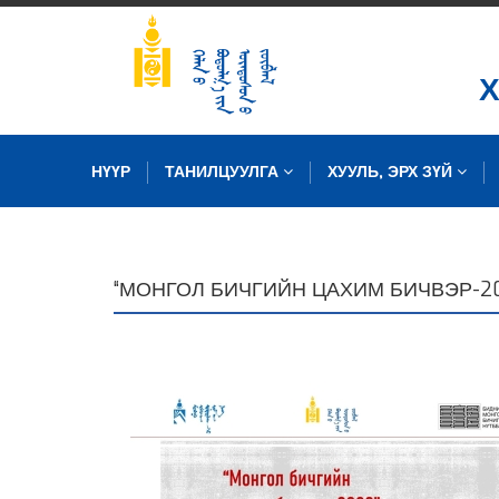
НҮҮР
ТАНИЛЦУУЛГА
ХУУЛЬ, ЭРХ ЗҮЙ
ЗУРГИЙН САН
“МОНГОЛ БИЧГИЙН ЦАХИМ БИЧВЭР-20