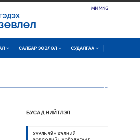
MN
MNG
ГЭДЭХ
 ЗӨВЛӨЛ
ЛАЛ
САЛБАР ЗӨВЛӨЛ
СУДАЛГАА
БУСАД НИЙТЛЭЛ
ХУУЛЬ ЗҮЙН ХЭЛНИЙ