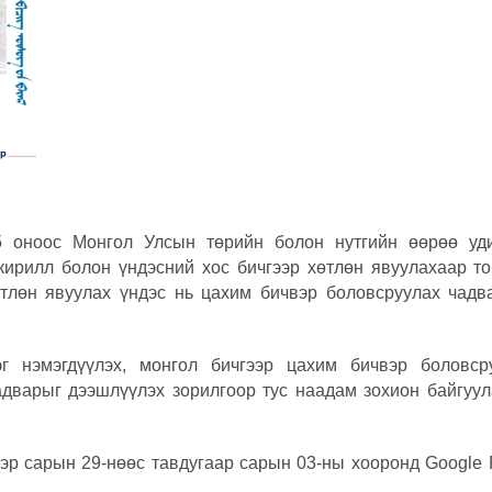
5 оноос Монгол Улсын төрийн болон нутгийн өөрөө уд
 кирилл болон үндэсний хос бичгээр хөтлөн явуулахаар то
өтлөн явуулах үндэс нь цахим бичвэр боловсруулах чадв
г нэмэгдүүлэх, монгол бичгээр цахим бичвэр боловср
адварыг дээшлүүлэх зорилгоор тус наадам зохион байгуул
эр сарын 29-нөөс тавдугаар сарын 03-ны хооронд Google 