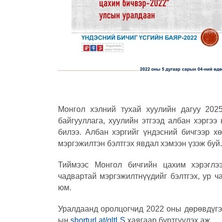
Монгол хэлний тухай хуулийн дагуу 202
байгууллага, хуулийн этгээд албан хэргээ
билээ. Албан хэргийг үндэсний бичгээр х
мэргэжилтэн бэлтгэх явдал хэмээн үзэж буй.
Тиймээс Монгол бичгийн цахим хэрэглээ
чадвартай мэргэжилтнүүдийг бэлтгэх, ур ч
юм.
Уралдаанд оролцогчид 2022 оны дөрөвдүгэ
ын
shorturl.at/gltLS
хаягаар бүртгүүлэх аж.