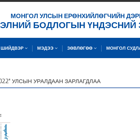
ХАЙХ
МОНГОЛ УЛСЫН ЕРӨНХИЙЛӨГЧИЙН ДЭР
ХЭЛНИЙ БОДЛОГЫН ҮНДЭСНИЙ
ШИЙДВЭР
МЭДЭЭ
ЗӨВЛӨГӨӨ
МОНГОЛ СУД
22” УЛСЫН УРАЛДААН ЗАРЛАГДЛАА