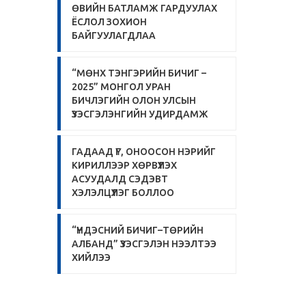
ӨВИЙН БАТЛАМЖ ГАРДУУЛАХ
ЁСЛОЛ ЗОХИОН
БАЙГУУЛАГДЛАА
“МӨНХ ТЭНГЭРИЙН БИЧИГ –
2025” МОНГОЛ УРАН
БИЧЛЭГИЙН ОЛОН УЛСЫН
ҮЗЭСГЭЛЭНГИЙН УДИРДАМЖ
ГАДААД ҮГ, ОНООСОН НЭРИЙГ
КИРИЛЛЭЭР ХӨРВҮҮЛЭХ
АСУУДАЛД СЭДЭВТ
ХЭЛЭЛЦҮҮЛЭГ БОЛЛОО
“ҮНДЭСНИЙ БИЧИГ–ТӨРИЙН
АЛБАНД” ҮЗЭСГЭЛЭН НЭЭЛТЭЭ
ХИЙЛЭЭ