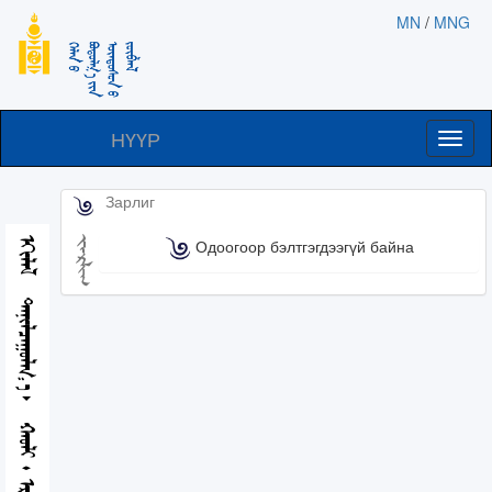
MN
/
MNG
НҮҮР
Toggl
naviga
Зарлиг
ᠵᠠᠷᠯᠢᠭ
ᠡᠬᠢᠯᠡᠯ
Одоогоор бэлтгэгдээгүй байна
ᠲᠠᠨᠢᠯᠴᠠᠭᠤᠯᠭ᠎ᠠ
ᠬᠠᠤᠯᠢ᠂ ᠡᠷᠬᠡ ᠵᠦᠶ